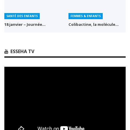
SANTÉ DES ENFANTS
FEMMES & ENFANTS
18 janvier – Journée…
Colibactine, la molécule…
ESSEHA TV