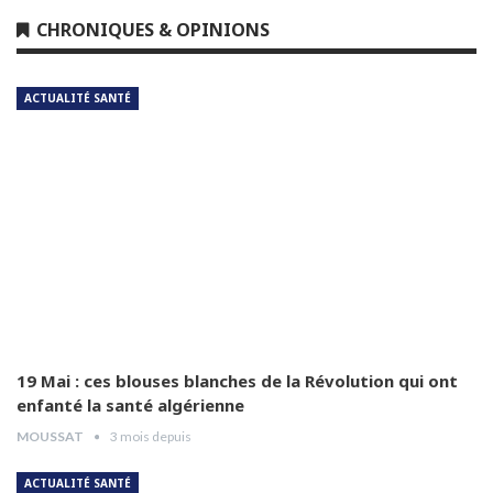
Dr Leila Hamoudi
CHRONIQUES & OPINIONS
5
04:26
ACTUALITÉ SANTÉ
Dr Amina Abdelouahab
6
04:25
Dr Djamel Boukhtouche
7
03:32
Pr Jalal Aberkane
8
04:55
Dr Abdelhamid Abad
9
03:54
19 Mai : ces blouses blanches de la Révolution qui ont
enfanté la santé algérienne
MOUSSAT
3 mois depuis
Dr Hamida Guendouz
10
05:12
ACTUALITÉ SANTÉ