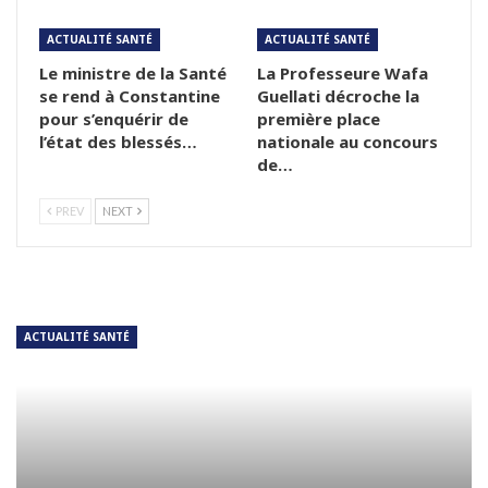
ACTUALITÉ SANTÉ
ACTUALITÉ SANTÉ
Le ministre de la Santé
La Professeure Wafa
se rend à Constantine
Guellati décroche la
pour s’enquérir de
première place
l’état des blessés…
nationale au concours
de…
PREV
NEXT
ACTUALITÉ SANTÉ