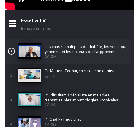
Esseha TV
By Esseha
1
/ 50
Les causes multiples du diabète, les voies qui
y mènent et les facteurs qui l'aggravent.
06:00
Dr Meriem Zeghar, chirurgienne dentiste
2
06:42
Pr Idir Bitam spécialiste en maladies
transmissibles et pathologies Tropicales
3
Emergentes
03:09
Pr Chafika Haouichat
4
04:00