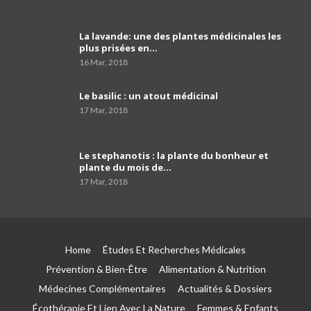
03:49
La lavande: une des plantes médicinales les
comment programmer sa vaccination anti-
plus prisées en…
Covid-19 et celle anti grippale,et comment
40
faire…
01:54
16 Mar, 2018
Dr Mustapha Koubaa
Le basilic : un atout médicinal
41
03:21
17 Mar, 2018
Pr Lyes Ait El Hadj
Le stephanotis : la plante du bonheur et
42
04:33
plante du mois de…
17 Mar, 2018
Campagne de sensibilisation sur le cancer de
prostate les Laboratoires Frater-Razes
43
01:52
Home
Études Et Recherches Médicales
Pr Amir parle du rôle important du
pathologiste dans la précision du profil
44
Prévention & Bien-Être
Alimentation & Nutrition
moléculaire du cancer
04:41
Médecines Complémentaires
Actualités & Dossiers
Écothérapie Et Lien Avec La Nature
Femmes & Enfants
Le tabagisme est la première cause du