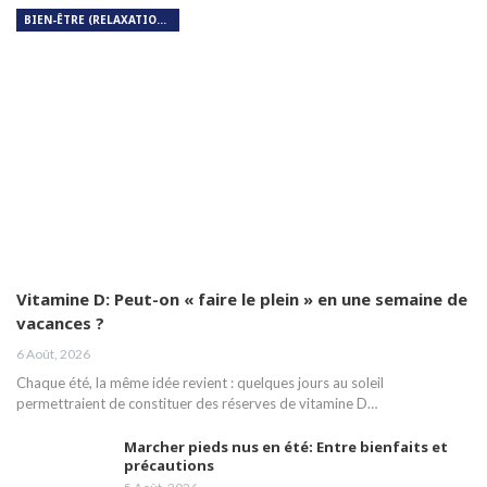
BIEN-ÊTRE (RELAXATION, MÉDITATION, SOIN DU CORPS)
Vitamine D: Peut-on « faire le plein » en une semaine de
vacances ?
6 Août, 2026
Chaque été, la même idée revient : quelques jours au soleil
permettraient de constituer des réserves de vitamine D…
Marcher pieds nus en été: Entre bienfaits et
précautions