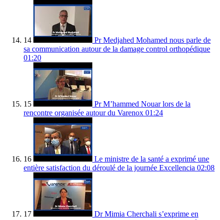
14
Pr Medjahed Mohamed nous parle de
sa communication autour de la damage control orthopédique
01:20
15
Pr M’hammed Nouar lors de la
rencontre organisée autour du Varenox
01:24
16
Le ministre de la santé a exprimé une
entière satisfaction du déroulé de la journée Excellencia
02:08
17
Dr Mimia Cherchali s’exprime en