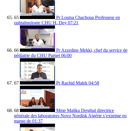
65
Pr Louisa Chachoua Professeur en
ophtalmologie CHU H. Dey
07:21
66
Pr Azzedine Mekki, chef du service de
pédiatrie du CHU Parnet
06:00
67
Pr Rachid Malek
04:58
68
Mme Malika Derghal directrice
générale des laboratoires Novo Nordisk Algérie s’exprime en
marge de
01:37