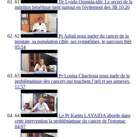
61
Dr Lynda Oumnia-idir: Le secret de la
nutrition bénéfique tient surtout en l'évitement des 3B
10:26
62
Pr Adjali nous parler du cancer de la
prostate, sa population cible, ses symptômes, le parcours thér
05:14
63
Pr Louisa Chachoua nous parle de la
problématique des cancers qui touchent l’œil et ses annexes.
11:57
64
Le Pr Karim LAYAIDA aborde dans
cette intervention la problématique du cancer de l'estomac
04:07