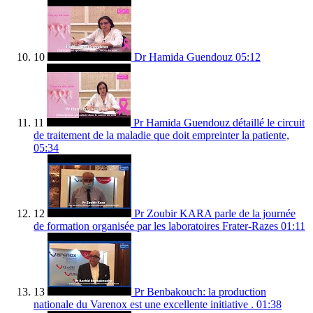
10
Dr Hamida Guendouz
05:12
11
Pr Hamida Guendouz détaillé le circuit
de traitement de la maladie que doit empreinter la patiente,
05:34
12
Pr Zoubir KARA parle de la journée
de formation organisée par les laboratoires Frater-Razes
01:11
13
Pr Benbakouch: la production
nationale du Varenox est une excellente initiative .
01:38