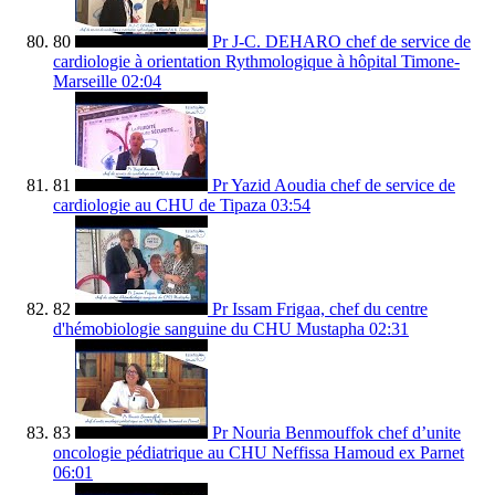
80
Pr J-C. DEHARO chef de service de
cardiologie à orientation Rythmologique à hôpital Timone-
Marseille
02:04
81
Pr Yazid Aoudia chef de service de
cardiologie au CHU de Tipaza
03:54
82
Pr Issam Frigaa, chef du centre
d'hémobiologie sanguine du CHU Mustapha
02:31
83
Pr Nouria Benmouffok chef d’unite
oncologie pédiatrique au CHU Neffissa Hamoud ex Parnet
06:01