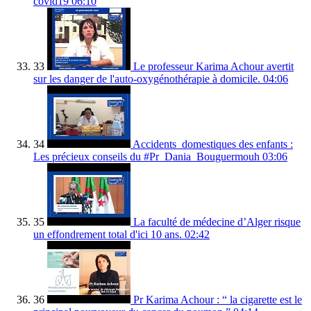
covid19
06:10
33
Le professeur Karima Achour avertit
sur les danger de l'auto-oxygénothérapie à domicile.
04:06
34
Accidents_domestiques des enfants :
Les précieux conseils du #Pr_Dania_Bouguermouh
03:06
35
La faculté de médecine d’Alger risque
un effondrement total d'ici 10 ans.
02:42
36
Pr Karima Achour : “ la cigarette est le