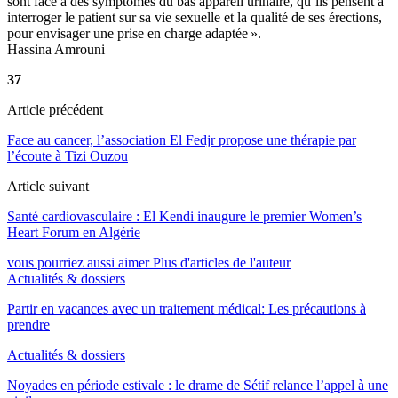
sont face à des symptômes du bas appareil urinaire, qu’ils pensent à
interroger le patient sur sa vie sexuelle et la qualité de ses érections,
pour envisager une prise en charge adaptée ».
Hassina Amrouni
37
Article précédent
Face au cancer, l’association El Fedjr propose une thérapie par
l’écoute à Tizi Ouzou
Article suivant
Santé cardiovasculaire : El Kendi inaugure le premier Women’s
Heart Forum en Algérie
vous pourriez aussi aimer
Plus d'articles de l'auteur
Actualités & dossiers
Partir en vacances avec un traitement médical: Les précautions à
prendre
Actualités & dossiers
Noyades en période estivale : le drame de Sétif relance l’appel à une