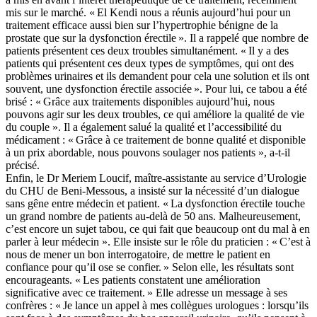
mis sur le marché. « El Kendi nous a réunis aujourd’hui pour un
traitement efficace aussi bien sur l’hypertrophie bénigne de la
prostate que sur la dysfonction érectile ». Il a rappelé que nombre de
patients présentent ces deux troubles simultanément. « Il y a des
patients qui présentent ces deux types de symptômes, qui ont des
problèmes urinaires et ils demandent pour cela une solution et ils ont
souvent, une dysfonction érectile associée ». Pour lui, ce tabou a été
brisé : « Grâce aux traitements disponibles aujourd’hui, nous
pouvons agir sur les deux troubles, ce qui améliore la qualité de vie
du couple ». Il a également salué la qualité et l’accessibilité du
médicament : « Grâce à ce traitement de bonne qualité et disponible
à un prix abordable, nous pouvons soulager nos patients », a-t-il
précisé.
Enfin, le Dr Meriem Loucif, maître-assistante au service d’Urologie
du CHU de Beni-Messous, a insisté sur la nécessité d’un dialogue
sans gêne entre médecin et patient. « La dysfonction érectile touche
un grand nombre de patients au-delà de 50 ans. Malheureusement,
c’est encore un sujet tabou, ce qui fait que beaucoup ont du mal à en
parler à leur médecin ». Elle insiste sur le rôle du praticien : « C’est à
nous de mener un bon interrogatoire, de mettre le patient en
confiance pour qu’il ose se confier. » Selon elle, les résultats sont
encourageants. « Les patients constatent une amélioration
significative avec ce traitement. » Elle adresse un message à ses
confrères : « Je lance un appel à mes collègues urologues : lorsqu’ils