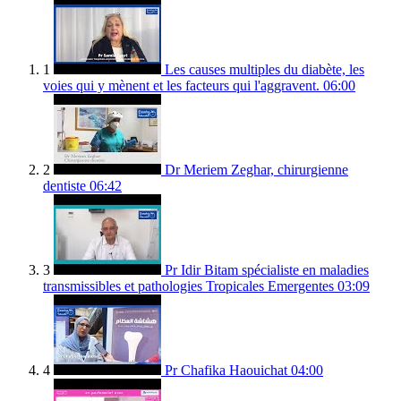
1
Les causes multiples du diabète, les
voies qui y mènent et les facteurs qui l'aggravent.
06:00
2
Dr Meriem Zeghar, chirurgienne
dentiste
06:42
3
Pr Idir Bitam spécialiste en maladies
transmissibles et pathologies Tropicales Emergentes
03:09
4
Pr Chafika Haouichat
04:00