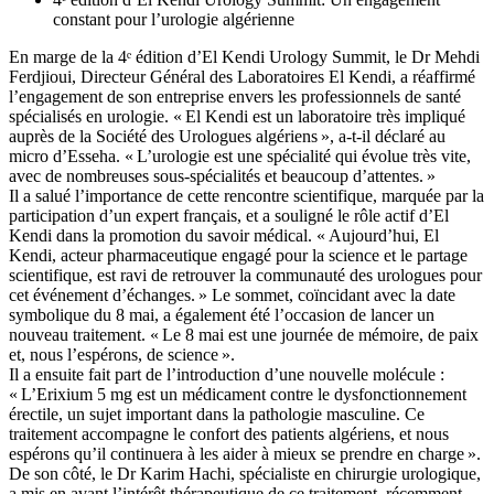
constant pour l’urologie algérienne
En marge de la 4ᵉ édition d’El Kendi Urology Summit, le Dr Mehdi
Ferdjioui, Directeur Général des Laboratoires El Kendi, a réaffirmé
l’engagement de son entreprise envers les professionnels de santé
spécialisés en urologie. « El Kendi est un laboratoire très impliqué
auprès de la Société des Urologues algériens », a-t-il déclaré au
micro d’Esseha. « L’urologie est une spécialité qui évolue très vite,
avec de nombreuses sous-spécialités et beaucoup d’attentes. »
Il a salué l’importance de cette rencontre scientifique, marquée par la
participation d’un expert français, et a souligné le rôle actif d’El
Kendi dans la promotion du savoir médical. « Aujourd’hui, El
Kendi, acteur pharmaceutique engagé pour la science et le partage
scientifique, est ravi de retrouver la communauté des urologues pour
cet événement d’échanges. » Le sommet, coïncidant avec la date
symbolique du 8 mai, a également été l’occasion de lancer un
nouveau traitement. « Le 8 mai est une journée de mémoire, de paix
et, nous l’espérons, de science ».
Il a ensuite fait part de l’introduction d’une nouvelle molécule :
« L’Erixium 5 mg est un médicament contre le dysfonctionnement
érectile, un sujet important dans la pathologie masculine. Ce
traitement accompagne le confort des patients algériens, et nous
espérons qu’il continuera à les aider à mieux se prendre en charge ».
De son côté, le Dr Karim Hachi, spécialiste en chirurgie urologique,
a mis en avant l’intérêt thérapeutique de ce traitement, récemment