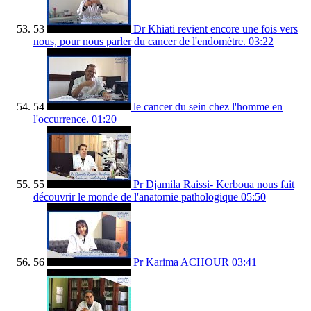
53
Dr Khiati revient encore une fois vers
nous, pour nous parler du cancer de l'endomètre.
03:22
54
le cancer du sein chez l'homme en
l'occurrence.
01:20
55
Pr Djamila Raissi- Kerboua nous fait
découvrir le monde de l'anatomie pathologique
05:50
56
Pr Karima ACHOUR
03:41