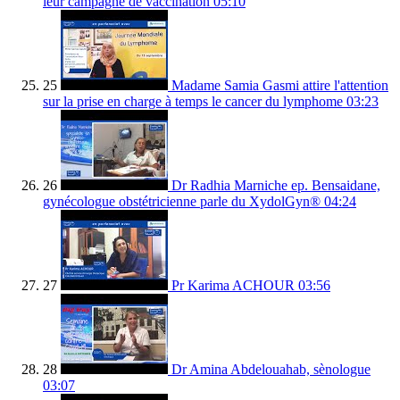
leur campagne de vaccination
05:10
25
Madame Samia Gasmi attire l'attention
sur la prise en charge à temps le cancer du lymphome
03:23
26
Dr Radhia Marniche ep. Bensaidane,
gynécologue obstétricienne parle du XydolGyn®
04:24
27
Pr Karima ACHOUR
03:56
28
Dr Amina Abdelouahab, sènologue
03:07