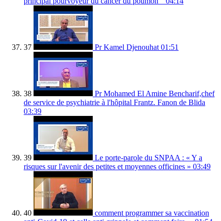
principal pourvoyeur du cancer du poumon ”
04:14
37
Pr Kamel Djenouhat
01:51
38
Pr Mohamed El Amine Bencharif,chef
de service de psychiatrie à l'hôpital Frantz. Fanon de Blida
03:39
39
Le porte-parole du SNPAA : « Y a
risques sur l'avenir des petites et moyennes officines »
03:49
40
comment programmer sa vaccination