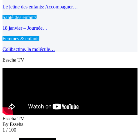
Le jeûne des enfants: Accompagner…
Santé des enfants
18 janvier – Journée…
Femmes & enfants
Colibactine, la molécule…
Esseha TV
Esseha TV
By Esseha
1
/ 100