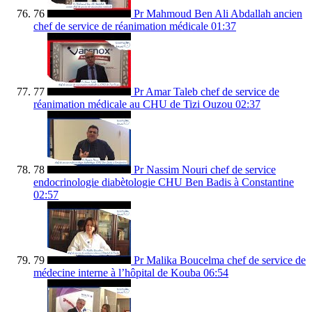
76
Pr Mahmoud Ben Ali Abdallah ancien
chef de service de réanimation médicale
01:37
77
Pr Amar Taleb chef de service de
réanimation médicale au CHU de Tizi Ouzou
02:37
78
Pr Nassim Nouri chef de service
endocrinologie diabètologie CHU Ben Badis à Constantine
02:57
79
Pr Malika Boucelma chef de service de
médecine interne à l’hôpital de Kouba
06:54