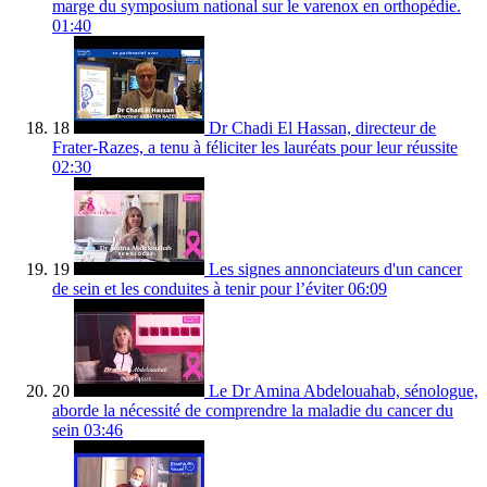
marge du symposium national sur le varenox en orthopédie.
01:40
18
Dr Chadi El Hassan, directeur de
Frater-Razes, a tenu à féliciter les lauréats pour leur réussite
02:30
19
Les signes annonciateurs d'un cancer
de sein et les conduites à tenir pour l’éviter
06:09
20
Le Dr Amina Abdelouahab, sénologue,
aborde la nécessité de comprendre la maladie du cancer du
sein
03:46