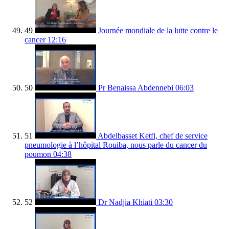
49
Journée mondiale de la lutte contre le
cancer
12:16
50
Pr Benaissa Abdennebi
06:03
51
Abdelbasset Ketfi, chef de service
pneumologie à l’hôpital Rouiba, nous parle du cancer du
poumon
04:38
52
Dr Nadjia Khiati
03:30