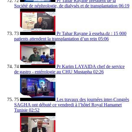
72
Pr Tahar Rayane président de la
Société de néphrologie, de dialysés et de transplantation
06:19
73
Pr Tahar Rayane à esseha.dz : 15 000
patients attendent la transplantation d’un rein
05:06
74
Pr Karim LAYAIDA chef de service
de gastro - entérologie au CHU Mustapha
02:26
75
Les travaux des journées inter-Congrès
SAGHA ont débuté ce vendredi à l’hôtel Royal Hamamet
Tunisie
02:52