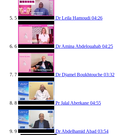
5
Dr Leila Hamoudi
04:26
6
Dr Amina Abdelouahab
04:25
7
Dr Djamel Boukhtouche
03:32
8
Pr Jalal Aberkane
04:55
9
Dr Abdelhamid Abad
03:54