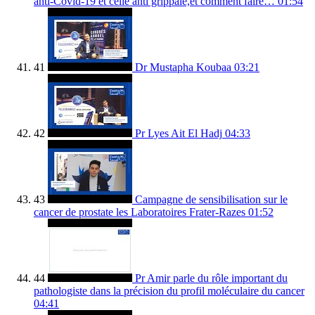
anti-Covid-19 et celle anti grippale,et comment faire…
01:54
41
Dr Mustapha Koubaa
03:21
42
Pr Lyes Ait El Hadj
04:33
43
Campagne de sensibilisation sur le
cancer de prostate les Laboratoires Frater-Razes
01:52
44
Pr Amir parle du rôle important du
pathologiste dans la précision du profil moléculaire du cancer
04:41