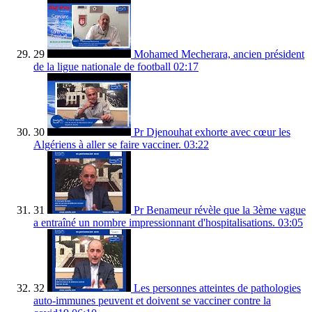
29
Mohamed Mecherara, ancien président
de la ligue nationale de football
02:17
30
Pr Djenouhat exhorte avec cœur les
Algériens à aller se faire vacciner.
03:22
31
Pr Benameur révèle que la 3ème vague
a entraîné un nombre impressionnant d'hospitalisations.
03:05
32
Les personnes atteintes de pathologies
auto-immunes peuvent et doivent se vacciner contre la