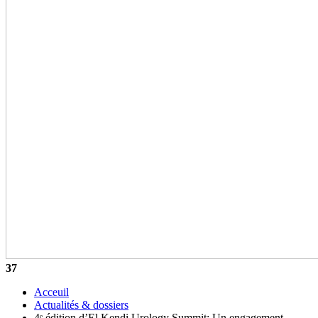
37
Acceuil
Actualités & dossiers
4ᵉ édition d’El Kendi Urology Summit: Un engagement