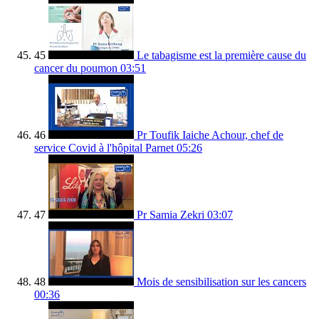
45
Le tabagisme est la première cause du
cancer du poumon
03:51
46
Pr Toufik Iaiche Achour, chef de
service Covid à l'hôpital Parnet
05:26
47
Pr Samia Zekri
03:07
48
Mois de sensibilisation sur les cancers
00:36