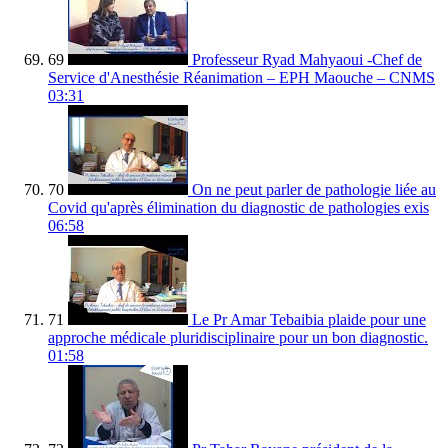
69
Professeur Ryad Mahyaoui -Chef de
Service d'Anesthésie Réanimation – EPH Maouche – CNMS
03:31
70
On ne peut parler de pathologie liée au
Covid qu'après élimination du diagnostic de pathologies exis
06:58
71
Le Pr Amar Tebaibia plaide pour une
approche médicale pluridisciplinaire pour un bon diagnostic.
01:58