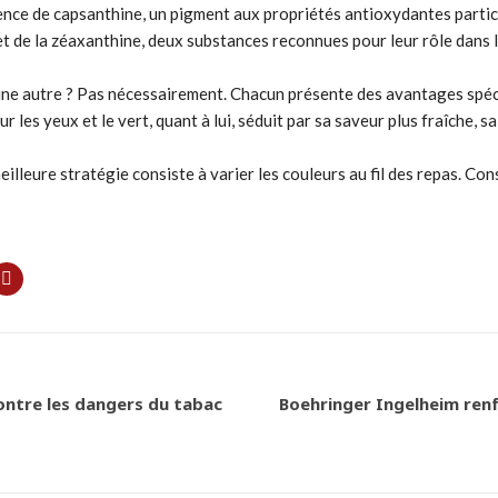
ésence de capsanthine, un pigment aux propriétés antioxydantes parti
 et de la zéaxanthine, deux substances reconnues pour leur rôle dans l
u’une autre ? Pas nécessairement. Chacun présente des avantages spé
 les yeux et le vert, quant à lui, séduit par sa saveur plus fraîche, s
lleure stratégie consiste à varier les couleurs au fil des repas. Conso
ontre les dangers du tabac
Boehringer Ingelheim renf