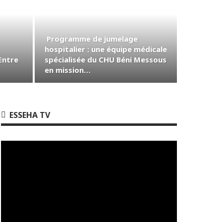
Programme de jumelage
hospitalier : une équipe médicale
Entre
spécialisée du CHU Béni Messous
en mission…
ESSEHA TV