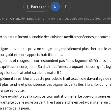
Partager
tre
Alimentation & nutrition
Poivron vert, rouge ou jaune: Des qualités nutriti
vron est un incontournable des cuisines méditerranéennes, notammen
igue souvent : le poivron rouge est généralement plus cher que le ver
eur goût et leurs apports nutritionnels.
 jaunes et rouges ne correspondent pas à des légumes différents. Il
ors qu’il est encore jeune. Sa chair est ferme, croquante et son goût 
uge lorsqu’il atteint sa pleine maturité.
émentaires. Durant cette période, le fruit accumule davantage de su
plus tendre et plus juteuse. Les pigments verts liés à la chlorophyll
range et rouge.
e évolution de la composition nutritionnelle. Le poivron rouge est c
ntage que le poivron vert. Il est aussi riche en bêta-carotène, un
la santé de la peau.