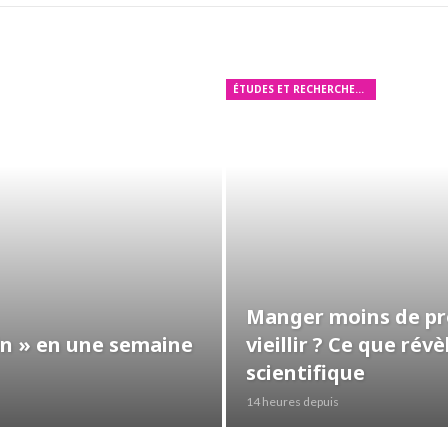
ÉTUDES ET RECHERCHES MÉDICALES
Manger moins de pro
ein » en une semaine
vieillir ? Ce que ré
scientifique
14 heures depuis