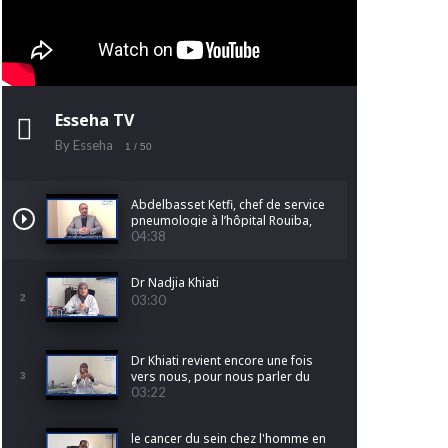
Esseha TV
By Esseha
1
/ 50
Abdelbasset Ketfi, chef de service
pneumologie à l’hôpital Rouiba,
nous parle du cancer du poumon
04:38
Dr Nadjia Khiati
2
03:30
Dr Khiati revient encore une fois
vers nous, pour nous parler du
3
cancer de l'endomètre.
03:22
le cancer du sein chez l'homme en