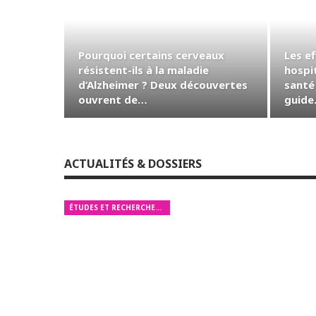
Pourquoi certains cerveaux
Les ef
résistent-ils à la maladie
hospit
d’Alzheimer ? Deux découvertes
santé 
ouvrent de…
guid
ACTUALITÉS & DOSSIERS
ÉTUDES ET RECHERCHES MÉDICALES