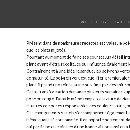
Acceuil
Prévention & bien-ê
Présent dans de nombreuses recettes estivales, le poi
que les plats mijotés.
Pourtant au moment de faire ses courses, un détail intr
plant avant d’être récolté, ce qui influence également l
Contrairement à une idée répandue, les poivrons verts,
de maturité. Le poivron vert est cueilli en premier, al
plant, il prend une teinte jaune puis finit par devenir ro
Cette transformation demande plusieurs semaines suppl
poivron rouge. Dans le même temps, sa texture devient 
d’autres composés responsables des couleurs jaune, o
Ces changements visuels s’accompagnent également d’un
même quantité consommée, il en apporte nettement dava
qui participe au maintien d’une bonne vision ainsi qu’à 