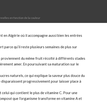
onnelles en fonction de la couleur
t en Algérie où il accompagne aussi bien les entrées
t parce qu’il reste plusieurs semaines de plus sur
s proviennent du même fruit récolté à différents stades
légèrement amer. En poursuivant sa maturation sur le
cres naturels, ce qui explique la saveur plus douce du
e disparaissent progressivement pour laisser place à
elui qui contient le plus de vitamine C. Pour une
 composé que l’organisme transforme en vitamine A et