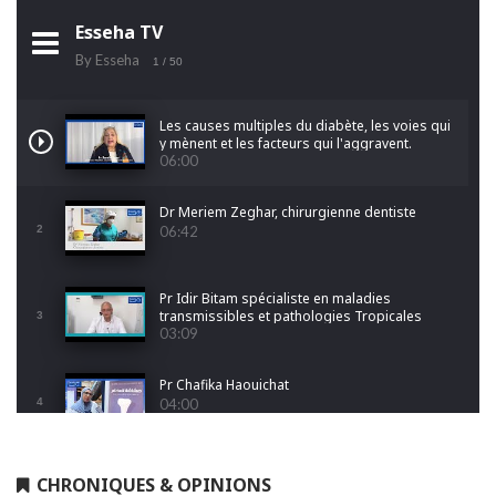
Esseha TV
By Esseha
1
/ 50
Les causes multiples du diabète, les voies qui
y mènent et les facteurs qui l'aggravent.
06:00
Dr Meriem Zeghar, chirurgienne dentiste
2
06:42
Pr Idir Bitam spécialiste en maladies
transmissibles et pathologies Tropicales
3
Emergentes
03:09
Pr Chafika Haouichat
4
04:00
Dr Leila Hamoudi
CHRONIQUES & OPINIONS
5
04:26