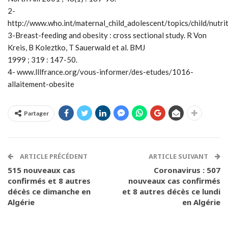
2-
http://www.who.int/maternal_child_adolescent/topics/child/nutri
3-Breast-feeding and obesity : cross sectional study. R Von
Kreis, B Koleztko, T Sauerwald et al. BMJ
1999 ; 319 : 147-50.
4- www.lllfrance.org/vous-informer/des-etudes/1016-
allaitement-obesite
Partager
ARTICLE PRÉCÉDENT
ARTICLE SUIVANT
515 nouveaux cas
Coronavirus : 507
confirmés et 8 autres
nouveaux cas confirmés
décès ce dimanche en
et 8 autres décès ce lundi
Algérie
en Algérie