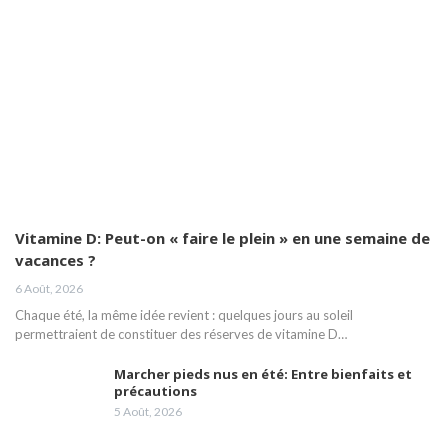
Vitamine D: Peut-on « faire le plein » en une semaine de
vacances ?
6 Août, 2026
Chaque été, la même idée revient : quelques jours au soleil
permettraient de constituer des réserves de vitamine D…
Marcher pieds nus en été: Entre bienfaits et
précautions
5 Août, 2026