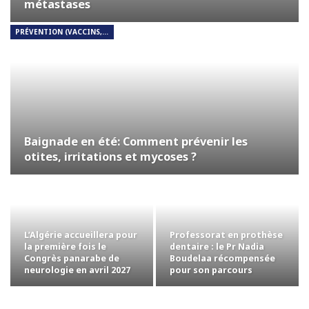
métastases
PRÉVENTION (VACCINS, DÉPISTAGE, HYGIÈNE)
Baignade en été: Comment prévenir les
otites, irritations et mycoses ?
L’Algérie accueillera pour
Professorat en prothèse
la première fois le
dentaire : le Pr Nadia
Congrès panarabe de
Boudelaa récompensée
neurologie en avril 2027
pour son parcours