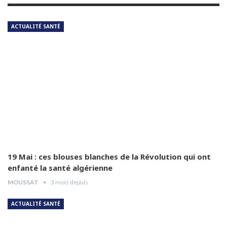
ACTUALITÉ SANTÉ
Dr Amina Abdelouahab
6
04:25
Dr Djamel Boukhtouche
7
03:32
Pr Jalal Aberkane
8
04:55
Dr Abdelhamid Abad
9
03:54
19 Mai : ces blouses blanches de la Révolution qui ont
enfanté la santé algérienne
MOUSSAT
3 mois depuis
Dr Hamida Guendouz
10
05:12
ACTUALITÉ SANTÉ
Pr Hamida Guendouz détaillé le circuit de