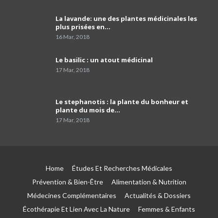
précieux conseils du
34
#Pr_Dania_Bouguermouh
03:06
La lavande: une des plantes médicinales les
plus prisées en…
16 Mar, 2018
La faculté de médecine d’Alger risque un
effondrement total d'ici 10 ans.
35
02:42
Le basilic : un atout médicinal
17 Mar, 2018
Pr Karima Achour : “ la cigarette est le
principal pourvoyeur du cancer du poumon ”
36
04:14
Le stephanotis : la plante du bonheur et
plante du mois de…
Pr Kamel Djenouhat
17 Mar, 2018
37
01:51
Pr Mohamed El Amine Bencharif,chef de
service de psychiatrie à l'hôpital Frantz. Fanon
38
de Blida
03:39
Home
Études Et Recherches Médicales
Prévention & Bien-Être
Alimentation & Nutrition
Le porte-parole du SNPAA : « Y a risques sur
Médecines Complémentaires
Actualités & Dossiers
l'avenir des petites et moyennes officines »
39
03:49
Écothérapie Et Lien Avec La Nature
Femmes & Enfants