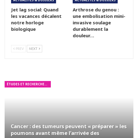
Jet lag social: Quand
Arthrose du genou :
les vacances décalent
une embolisation mini-
notre horloge
invasive soulage
biologique
durablement la
douleur…
PREV
NEXT
ÉTUDES ET RECHERCHES MÉDICALES
Cancer : des tumeurs peuvent « préparer » les
poumons avant même l’arrivée des