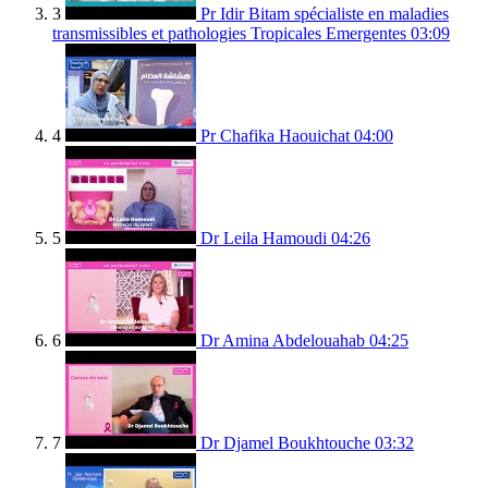
3
Pr Idir Bitam spécialiste en maladies
transmissibles et pathologies Tropicales Emergentes
03:09
4
Pr Chafika Haouichat
04:00
5
Dr Leila Hamoudi
04:26
6
Dr Amina Abdelouahab
04:25
7
Dr Djamel Boukhtouche
03:32