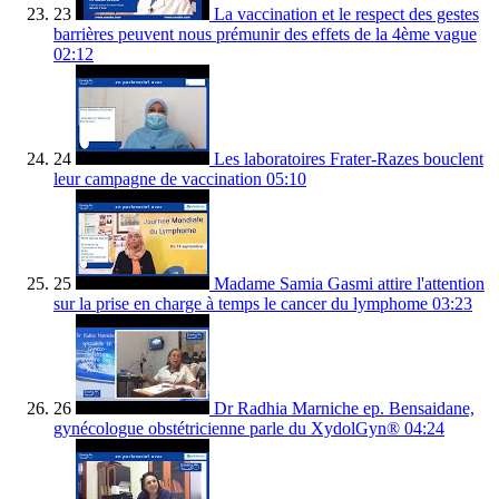
23
La vaccination et le respect des gestes
barrières peuvent nous prémunir des effets de la 4ème vague
02:12
24
Les laboratoires Frater-Razes bouclent
leur campagne de vaccination
05:10
25
Madame Samia Gasmi attire l'attention
sur la prise en charge à temps le cancer du lymphome
03:23
26
Dr Radhia Marniche ep. Bensaidane,
gynécologue obstétricienne parle du XydolGyn®
04:24