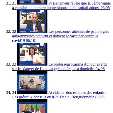
31
Pr Benameur révèle que la 3ème vague
a entraîné un nombre impressionnant d'hospitalisations.
03:05
32
Les personnes atteintes de pathologies
auto-immunes peuvent et doivent se vacciner contre la
covid19
06:10
33
Le professeur Karima Achour avertit
sur les danger de l'auto-oxygénothérapie à domicile.
04:06
34
Accidents_domestiques des enfants :
Les précieux conseils du #Pr_Dania_Bouguermouh
03:06