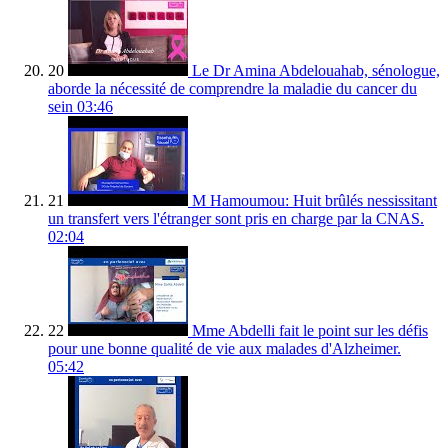
20
Le Dr Amina Abdelouahab, sénologue,
aborde la nécessité de comprendre la maladie du cancer du
sein
03:46
21
M Hamoumou: Huit brûlés nessissitant
un transfert vers l'étranger sont pris en charge par la CNAS.
02:04
22
Mme Abdelli fait le point sur les défis
pour une bonne qualité de vie aux malades d'Alzheimer.
05:42