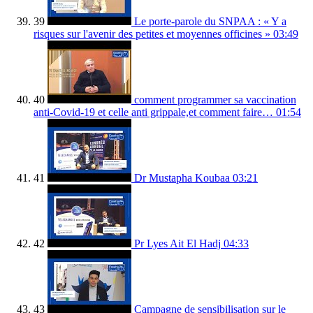
39
Le porte-parole du SNPAA : « Y a
risques sur l'avenir des petites et moyennes officines »
03:49
40
comment programmer sa vaccination
anti-Covid-19 et celle anti grippale,et comment faire…
01:54
41
Dr Mustapha Koubaa
03:21
42
Pr Lyes Ait El Hadj
04:33
43
Campagne de sensibilisation sur le