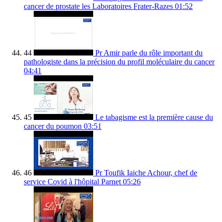
cancer de prostate les Laboratoires Frater-Razes
01:52
44
Pr Amir parle du rôle important du
pathologiste dans la précision du profil moléculaire du cancer
04:41
45
Le tabagisme est la première cause du
cancer du poumon
03:51
46
Pr Toufik Iaiche Achour, chef de
service Covid à l'hôpital Parnet
05:26