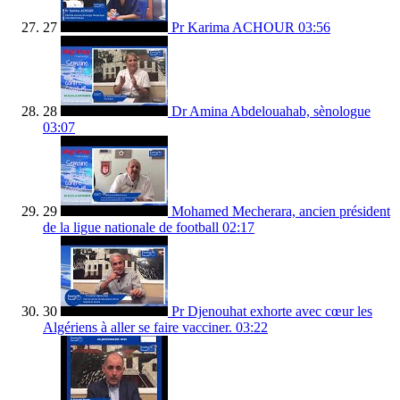
27
Pr Karima ACHOUR
03:56
28
Dr Amina Abdelouahab, sènologue
03:07
29
Mohamed Mecherara, ancien président
de la ligue nationale de football
02:17
30
Pr Djenouhat exhorte avec cœur les
Algériens à aller se faire vacciner.
03:22