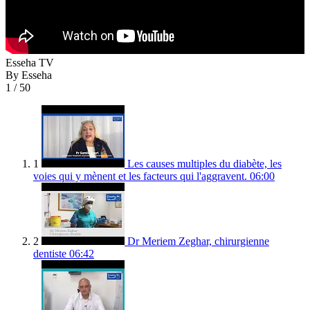
Esseha TV
By Esseha
1
/ 50
1
Les causes multiples du diabète, les
voies qui y mènent et les facteurs qui l'aggravent.
06:00
2
Dr Meriem Zeghar, chirurgienne
dentiste
06:42