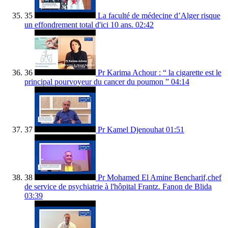
35
La faculté de médecine d’Alger risque
un effondrement total d'ici 10 ans.
02:42
36
Pr Karima Achour : “ la cigarette est le
principal pourvoyeur du cancer du poumon ”
04:14
37
Pr Kamel Djenouhat
01:51
38
Pr Mohamed El Amine Bencharif,chef
de service de psychiatrie à l'hôpital Frantz. Fanon de Blida
03:39