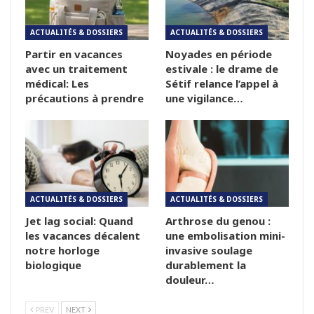
ACTUALITÉS & DOSSIERS
ACTUALITÉS & DOSSIERS
Partir en vacances
Noyades en période
avec un traitement
estivale : le drame de
médical: Les
Sétif relance l’appel à
précautions à prendre
une vigilance…
ACTUALITÉS & DOSSIERS
ACTUALITÉS & DOSSIERS
Jet lag social: Quand
Arthrose du genou :
les vacances décalent
une embolisation mini-
notre horloge
invasive soulage
biologique
durablement la
douleur…
PREV
NEXT