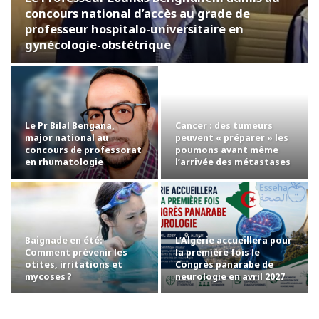
concours national d’accès au grade de
professeur hospitalo-universitaire en
gynécologie-obstétrique
Le Pr Bilal Bengana,
Cancer : des tumeurs
major national au
peuvent « préparer » les
concours de professorat
poumons avant même
en rhumatologie
l’arrivée des métastases
Baignade en été:
L’Algérie accueillera pour
Comment prévenir les
la première fois le
otites, irritations et
Congrès panarabe de
mycoses ?
neurologie en avril 2027