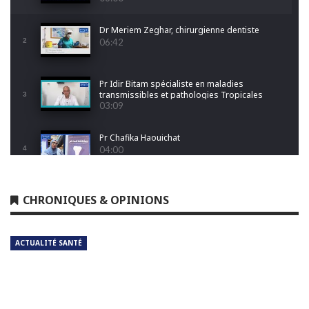
Dr Meriem Zeghar, chirurgienne dentiste
2
06:42
Pr Idir Bitam spécialiste en maladies
transmissibles et pathologies Tropicales
3
Emergentes
03:09
Pr Chafika Haouichat
4
04:00
Dr Leila Hamoudi
CHRONIQUES & OPINIONS
5
04:26
ACTUALITÉ SANTÉ
Dr Amina Abdelouahab
6
04:25
Dr Djamel Boukhtouche