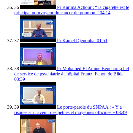
36
Pr Karima Achour : “ la cigarette est le
principal pourvoyeur du cancer du poumon ”
04:14
37
Pr Kamel Djenouhat
01:51
38
Pr Mohamed El Amine Bencharif,chef
de service de psychiatrie à l'hôpital Frantz. Fanon de Blida
03:39
39
Le porte-parole du SNPAA : « Y a
risques sur l'avenir des petites et moyennes officines »
03:49