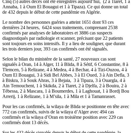
Cinq (5) autres décès ont été enregistrés aujourd’hui, (2 à Tiaret, 1 à
Annaba, 1 à Oum El Bouagui et 1 à Tipaza). Ce qui donne un total
de 432 depuis le début de cette pandémie en Algérie.
Le nombre des personnes guéries a atteint 1651 dont 93 ces
dernières 24 heures, 6424 sous traitements, comprenant 2538
confirmés par analyses de laboratoires et 3886 cas suspects
diagnostiqués par radiologie et scanner, précisant que 22 patients
sont toujours en soins intensifs. Il y a lieu de souligner, que durant
les trois derniers jour, 393 cas confirmés ont été signalés.
Selon le bilan du ministère de la santé, 27 nouveaux cas sont
signalés à Oran, 14 à Alger, 11 à Blida, 8 à Sétif, 6 Constantine, 8 à
Tlemcen, 5 à Relizane, 4 à Medea, 4 à Bechar, 4 à Tizi-Ouzou, 4 à
Oum El Bouagui, 3 à Sidi Bel Abbes, 3 à El Oued, 3 à Ain Defla, 3
à Biskra, 3 à Souk Ahras, 3 à Bejaia, 3 à Tipaza, 3 à Ouargla, 4 à
Ain Temouchent, 1 à Skikda, 2 à Tiaret, 2 à Djelfa, 2 à Bouira, 2 à
Tébessa, 2 à Mascara, 1 à Boumerdes, 1 à Laghouat, 1 à Bordj Bou
Arrerij, 1 à Relizane, 1 à M’sila, 1 à Mila et 1 à Tamanrasset.
Pour les cas confirmés, la wilaya de Blida se positionne en tête avec
772 cas confirmés, suivis de la wilaya d’Alger avec 494 cas
confirmés et la wilaya d’Oran en troisième position avec 229 cas
confirmés dont 13 décès.
Sur les 432 décès signalés depuis le début de cette pandémie, la