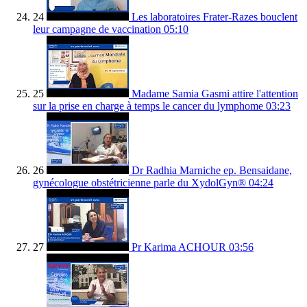
24
Les laboratoires Frater-Razes bouclent
leur campagne de vaccination
05:10
25
Madame Samia Gasmi attire l'attention
sur la prise en charge à temps le cancer du lymphome
03:23
26
Dr Radhia Marniche ep. Bensaidane,
gynécologue obstétricienne parle du XydolGyn®
04:24
27
Pr Karima ACHOUR
03:56