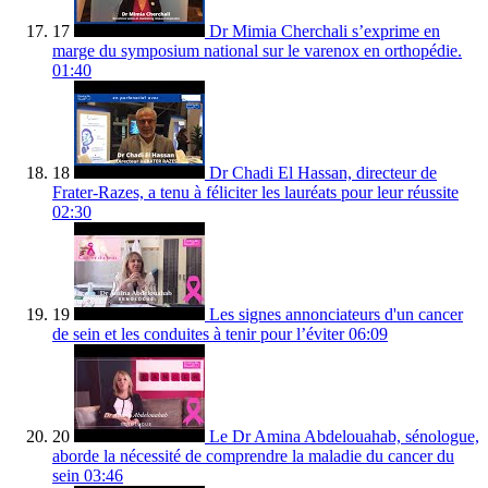
17
Dr Mimia Cherchali s’exprime en
marge du symposium national sur le varenox en orthopédie.
01:40
18
Dr Chadi El Hassan, directeur de
Frater-Razes, a tenu à féliciter les lauréats pour leur réussite
02:30
19
Les signes annonciateurs d'un cancer
de sein et les conduites à tenir pour l’éviter
06:09
20
Le Dr Amina Abdelouahab, sénologue,
aborde la nécessité de comprendre la maladie du cancer du
sein
03:46