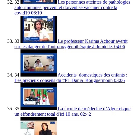
32
Les personnes atteintes de pathologies
auto-immunes peuvent et doivent se vacciner contre la
covid19
06:10
33
Le professeur Karima Achour avertit
sur les danger de l'auto-oxygénothérapie à domicile.
04:06
34
Accidents_domestiques des enfants :
Les précieux conseils du #Pr_Dania_Bouguermouh
03:06
35
La faculté de médecine d’Alger risque
un effondrement total d'ici 10 ans.
02:42