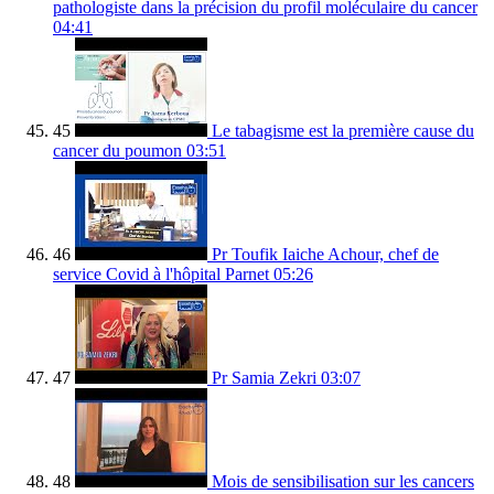
pathologiste dans la précision du profil moléculaire du cancer
04:41
45
Le tabagisme est la première cause du
cancer du poumon
03:51
46
Pr Toufik Iaiche Achour, chef de
service Covid à l'hôpital Parnet
05:26
47
Pr Samia Zekri
03:07
48
Mois de sensibilisation sur les cancers