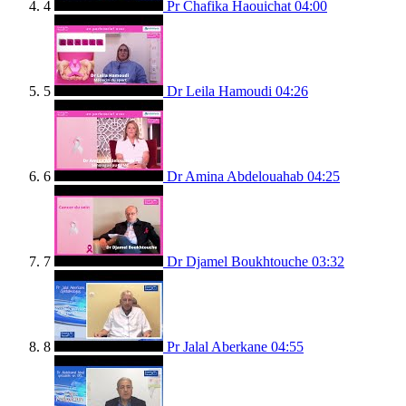
4
Pr Chafika Haouichat
04:00
5
Dr Leila Hamoudi
04:26
6
Dr Amina Abdelouahab
04:25
7
Dr Djamel Boukhtouche
03:32
8
Pr Jalal Aberkane
04:55