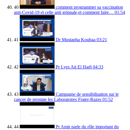
40
comment programmer sa vaccination
anti-Covid-19 et celle anti grippale,et comment faire…
01:54
41
Dr Mustapha Koubaa
03:21
42
Pr Lyes Ait El Hadj
04:33
43
Campagne de sensibilisation sur le
cancer de prostate les Laboratoires Frater-Razes
01:52
44
Pr Amir parle du rôle important du