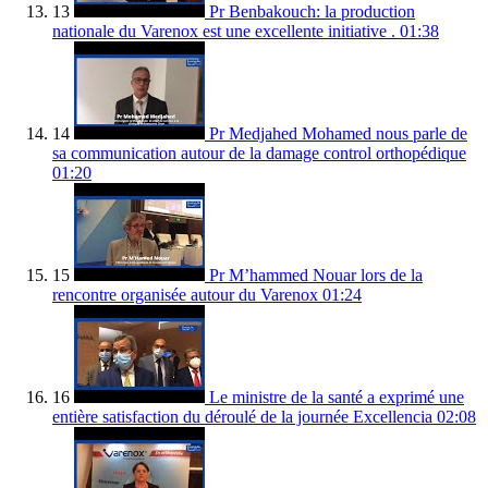
13
Pr Benbakouch: la production
nationale du Varenox est une excellente initiative .
01:38
14
Pr Medjahed Mohamed nous parle de
sa communication autour de la damage control orthopédique
01:20
15
Pr M’hammed Nouar lors de la
rencontre organisée autour du Varenox
01:24
16
Le ministre de la santé a exprimé une
entière satisfaction du déroulé de la journée Excellencia
02:08