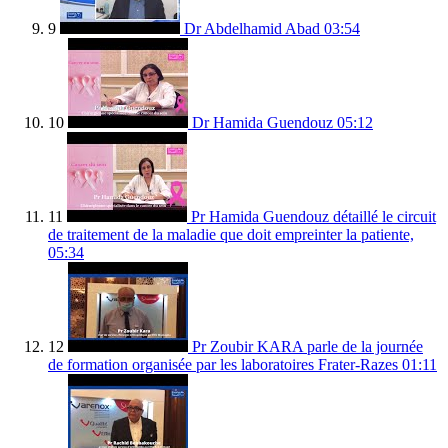
9
Dr Abdelhamid Abad
03:54
10
Dr Hamida Guendouz
05:12
11
Pr Hamida Guendouz détaillé le circuit
de traitement de la maladie que doit empreinter la patiente,
05:34
12
Pr Zoubir KARA parle de la journée
de formation organisée par les laboratoires Frater-Razes
01:11