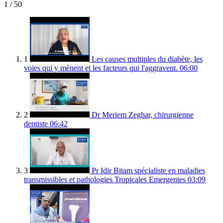
1
/ 50
1
Les causes multiples du diabète, les
voies qui y mènent et les facteurs qui l'aggravent.
06:00
2
Dr Meriem Zeghar, chirurgienne
dentiste
06:42
3
Pr Idir Bitam spécialiste en maladies
transmissibles et pathologies Tropicales Emergentes
03:09