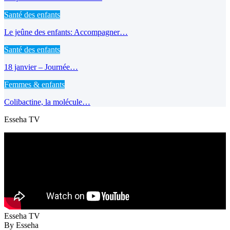
Santé des enfants
Le jeûne des enfants: Accompagner…
Santé des enfants
18 janvier – Journée…
Femmes & enfants
Colibactine, la molécule…
Esseha TV
Esseha TV
By Esseha