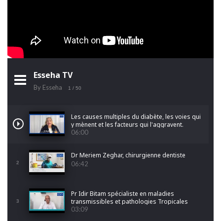
Esseha TV
By Esseha
1
/ 50
Les causes multiples du diabète, les voies qui
y mènent et les facteurs qui l'aggravent.
06:00
Dr Meriem Zeghar, chirurgienne dentiste
2
06:42
Pr Idir Bitam spécialiste en maladies
transmissibles et pathologies Tropicales
3
Emergentes
03:09