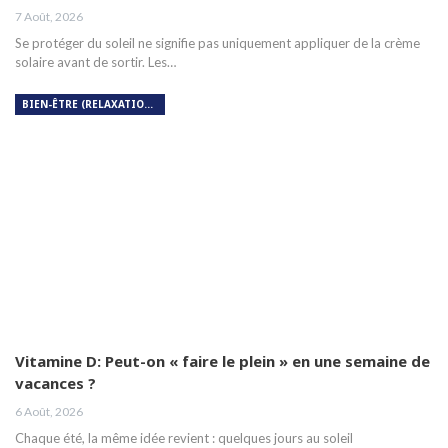
7 Août, 2026
Se protéger du soleil ne signifie pas uniquement appliquer de la crème
solaire avant de sortir. Les…
BIEN-ÊTRE (RELAXATION, MÉDITATION, SOIN DU CORPS)
Vitamine D: Peut-on « faire le plein » en une semaine de
vacances ?
6 Août, 2026
Chaque été, la même idée revient : quelques jours au soleil