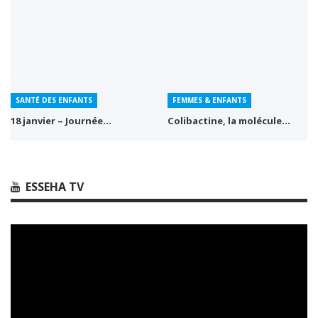
SANTÉ DES ENFANTS
FEMMES & ENFANTS
18 janvier – Journée…
Colibactine, la molécule…
ESSEHA TV