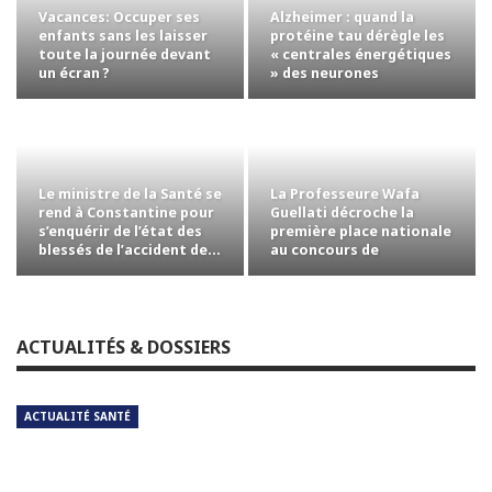
Vacances: Occuper ses
Alzheimer : quand la
enfants sans les laisser
protéine tau dérègle les
toute la journée devant
« centrales énergétiques
un écran ?
» des neurones
Le ministre de la Santé se
La Professeure Wafa
rend à Constantine pour
Guellati décroche la
s’enquérir de l’état des
première place nationale
blessés de l’accident de…
au concours de
professorat avec la…
ACTUALITÉS & DOSSIERS
ACTUALITÉ SANTÉ