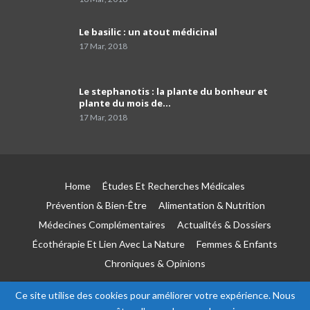
Dr Mustapha Koubaa
Le basilic : un atout médicinal
41
03:21
17 Mar, 2018
Pr Lyes Ait El Hadj
Le stephanotis : la plante du bonheur et
42
04:33
plante du mois de…
17 Mar, 2018
Campagne de sensibilisation sur le cancer de
prostate les Laboratoires Frater-Razes
43
01:52
Home
Études Et Recherches Médicales
Pr Amir parle du rôle important du
pathologiste dans la précision du profil
44
Prévention & Bien-Être
Alimentation & Nutrition
moléculaire du cancer
04:41
Médecines Complémentaires
Actualités & Dossiers
Écothérapie Et Lien Avec La Nature
Femmes & Enfants
Le tabagisme est la première cause du
cancer du poumon
45
Chroniques & Opinions
03:51
Ce site utilise des cookies pour améliorer votre expérience. Nous
Pr Toufik Iaiche Achour, chef de service Covid
© 2026 - Esseha. All Rights Reserved.
46