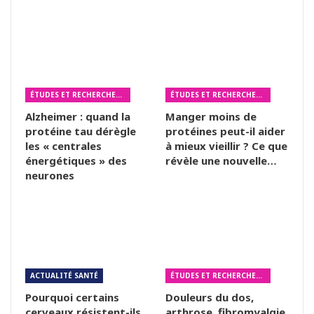
ÉTUDES ET RECHERCHES MÉDICALES
ÉTUDES ET RECHERCHES MÉDICALES
Alzheimer : quand la
Manger moins de
protéine tau dérègle
protéines peut-il aider
les « centrales
à mieux vieillir ? Ce que
énergétiques » des
révèle une nouvelle…
neurones
ACTUALITÉ SANTÉ
ÉTUDES ET RECHERCHES MÉDICALES
Pourquoi certains
Douleurs du dos,
cerveaux résistent-ils
arthrose, fibromyalgie