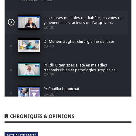
1
/ 100
Les causes multiples du diabète, les voies qui
y mènent et les facteurs qui l'aggravent.
06:00
Dr Meriem Zeghar, chirurgienne dentiste
2
06:42
Pr Idir Bitam spécialiste en maladies
transmissibles et pathologies Tropicales
3
Emergentes
03:09
Pr Chafika Haouichat
4
04:00
Dr Leila Hamoudi
CHRONIQUES & OPINIONS
5
04:26
ACTUALITÉ SANTÉ