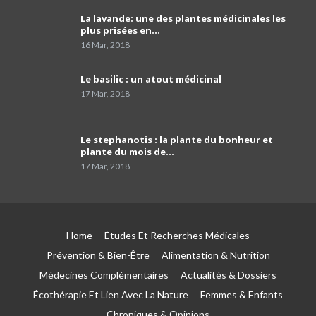
La lavande: une des plantes médicinales les
comment programmer sa vaccination anti-
plus prisées en…
Covid-19 et celle anti grippale,et comment
40
faire…
01:54
16 Mar, 2018
Dr Mustapha Koubaa
Le basilic : un atout médicinal
41
03:21
17 Mar, 2018
Pr Lyes Ait El Hadj
Le stephanotis : la plante du bonheur et
42
04:33
plante du mois de…
17 Mar, 2018
Campagne de sensibilisation sur le cancer de
prostate les Laboratoires Frater-Razes
43
01:52
Home
Études Et Recherches Médicales
Pr Amir parle du rôle important du
pathologiste dans la précision du profil
44
Prévention & Bien-Être
Alimentation & Nutrition
moléculaire du cancer
04:41
Médecines Complémentaires
Actualités & Dossiers
Écothérapie Et Lien Avec La Nature
Femmes & Enfants
Le tabagisme est la première cause du
cancer du poumon
45
Chroniques & Opinions