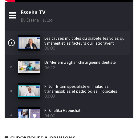
Esseha TV
By Esseha
1
/ 100
Les causes multiples du diabète, les voies qui
y mènent et les facteurs qui l'aggravent.
06:00
Dr Meriem Zeghar, chirurgienne dentiste
2
06:42
Pr Idir Bitam spécialiste en maladies
transmissibles et pathologies Tropicales
3
Emergentes
03:09
Pr Chafika Haouichat
4
04:00
Dr Leila Hamoudi