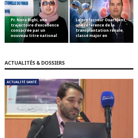
Pr. Nora Righi, une
Le professeur Ouarhlent,
trajectoire d’excellence
une référence de la
consacrée par un
transplantation rénale,
nouveau titre national
classé major en
chirurgie…
ACTUALITÉS & DOSSIERS
ACTUALITÉ SANTÉ