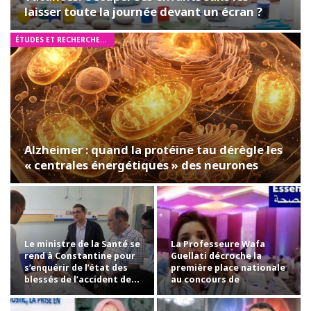
laisser toute la journée devant un écran ?
ÉTUDES ET RECHERCHES MÉDICALES
Alzheimer : quand la protéine tau dérègle les
« centrales énergétiques » des neurones
Le ministre de la Santé se
La Professeure Wafa
rend à Constantine pour
Guellati décroche la
s’enquérir de l’état des
première place nationale
blessés de l’accident de…
au concours de
professorat avec la…