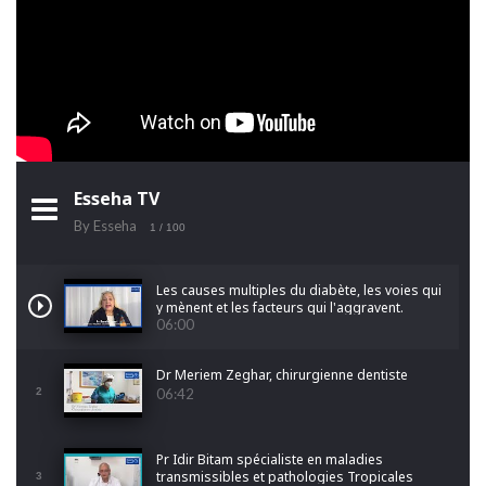
Esseha TV
By Esseha
1
/ 100
Les causes multiples du diabète, les voies qui
y mènent et les facteurs qui l'aggravent.
06:00
Dr Meriem Zeghar, chirurgienne dentiste
2
06:42
Pr Idir Bitam spécialiste en maladies
transmissibles et pathologies Tropicales
3