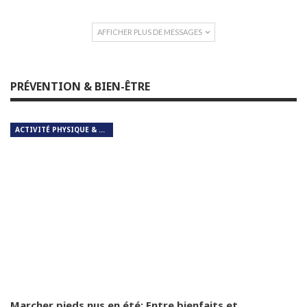
AFFICHER PLUS DE MESSAGES
PRÉVENTION & BIEN-ÊTRE
ACTIVITÉ PHYSIQUE & RESPIRATION
Marcher pieds nus en été: Entre bienfaits et