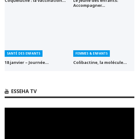
Coqueluche : la vaccination…
Le jeûne des enfants:
Accompagner…
SANTÉ DES ENFANTS
FEMMES & ENFANTS
18 janvier – Journée…
Colibactine, la molécule…
ESSEHA TV