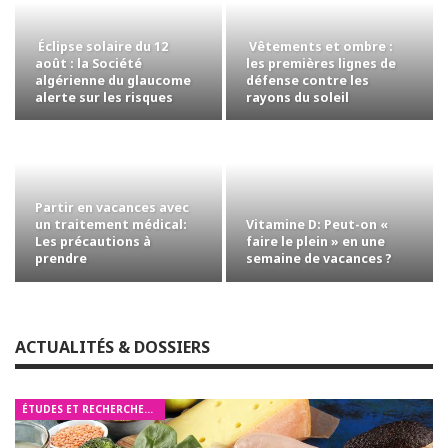
Éclipse solaire du 12
Vêtements et ombre :
août : la Société
les premières lignes de
algérienne du glaucome
défense contre les
alerte sur les risques
rayons du soleil
pour les yeux
Partir en vacances avec
Vitamine D: Peut-on «
un traitement médical:
faire le plein » en une
Les précautions à
semaine de vacances ?
prendre
ACTUALITÉS & DOSSIERS
ÉTUDES ET RECHERCHES MÉDICALES