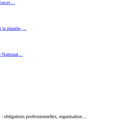
nforcer…
r la planète,…
au National…
 : obligations professionnelles, organisation…