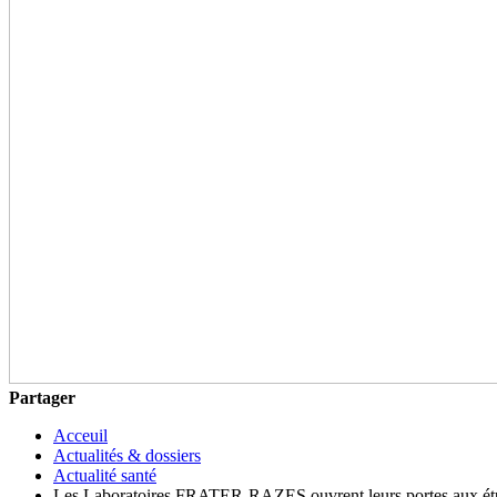
Partager
Acceuil
Actualités & dossiers
Actualité santé
Les Laboratoires FRATER-RAZES ouvrent leurs portes aux étud