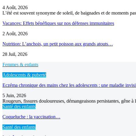
4 Août, 2026
L’été est souvent synonyme de soleil, de baignades et de moments pass
Vacances: Effets bénéfiques sur nos défenses immunitaires
2 Août, 2026
Nutrition: L’anchois, un petit poisson aux grands atouts…
28 Juil, 2026
Femmes & enfants
Adolescents & puberté
Eczéma chronique des mains chez les adolescents : une maladie invis
5 Juin, 2026
Rougeurs, fissures douloureuses, démangeaisons persistantes, gêne à l’
Santé des enfants
Coqueluche : la vaccination…
Santé des enfants