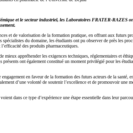
démique et le secteur industriel, les Laboratoires FRATER-RAZES ont
ssement.
ces et de valorisation de la formation pratique, en offrant aux futurs p
 spécialistes du domaine, les étudiants ont pu observer de près les proce
et l’efficacité des produits pharmaceutiques.
s de mieux appréhender les exigences techniques, réglementaires et éth
résents ont également constitué un moment privilégié pour les étudiants, 
engagement en faveur de la formation des futurs acteurs de la santé, e
également d’une volonté de soutenir l’excellence et de promouvoir une m
 voient dans ce type d’expérience une étape essentielle dans leur parcour