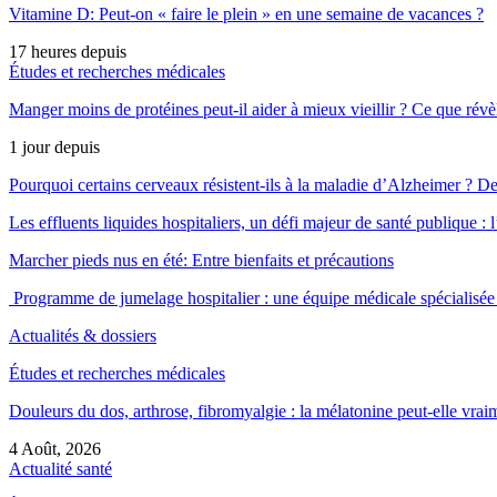
Vitamine D: Peut-on « faire le plein » en une semaine de vacances ?
17 heures depuis
Études et recherches médicales
Manger moins de protéines peut-il aider à mieux vieillir ? Ce que révè
1 jour depuis
Pourquoi certains cerveaux résistent-ils à la maladie d’Alzheimer ?
Les effluents liquides hospitaliers, un défi majeur de santé publique 
Marcher pieds nus en été: Entre bienfaits et précautions
Programme de jumelage hospitalier : une équipe médicale spéciali
Actualités & dossiers
Études et recherches médicales
Douleurs du dos, arthrose, fibromyalgie : la mélatonine peut-elle vr
4 Août, 2026
Actualité santé