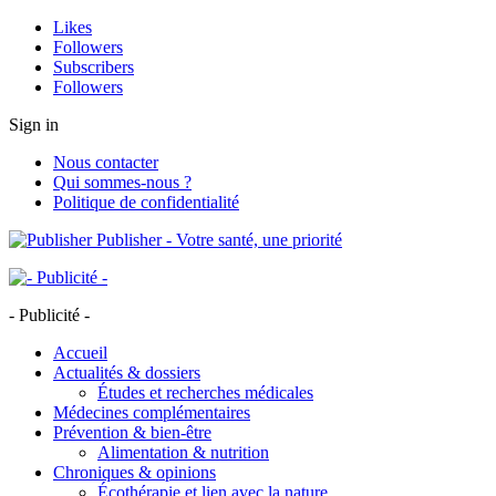
Likes
Followers
Subscribers
Followers
Sign in
Nous contacter
Qui sommes-nous ?
Politique de confidentialité
Publisher - Votre santé, une priorité
- Publicité -
Accueil
Actualités & dossiers
Études et recherches médicales
Médecines complémentaires
Prévention & bien-être
Alimentation & nutrition
Chroniques & opinions
Écothérapie et lien avec la nature