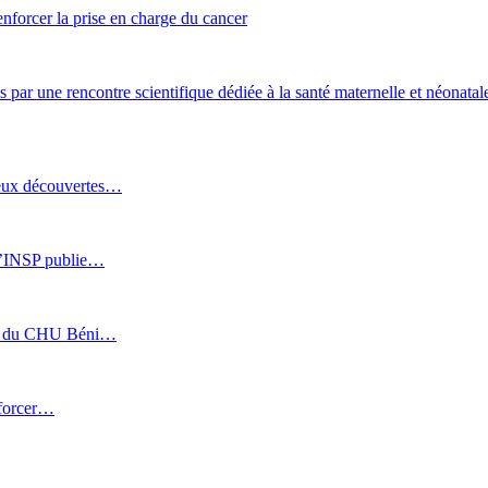
enforcer la prise en charge du cancer
ar une rencontre scientifique dédiée à la santé maternelle et néonatal
 Deux découvertes…
: l’INSP publie…
sée du CHU Béni…
nforcer…