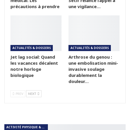
médical: Les
Sétif relance l’appel à
précautions à prendre
une vigilance…
ACTUALITÉS & DOSSIERS
ACTUALITÉS & DOSSIERS
Jet lag social: Quand
Arthrose du genou :
les vacances décalent
une embolisation mini-
notre horloge
invasive soulage
biologique
durablement la
douleur…
PREV
NEXT
ACTIVITÉ PHYSIQUE & RESPIRATION