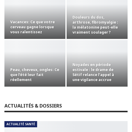
Douleurs du dos,
Vacances: Ce que votre
arthrose, fibromyalgie :
cerveau gagne lorsque
la mélatonine peut-elle
vous ralentissez
vraiment soulager ?
Noyades en période
Peau, cheveux, ongles: Ce
estivale : le drame de
que l’été leur fait
Sétif relance l’appel à
réellement
une vigilance accrue
ACTUALITÉS & DOSSIERS
ACTUALITÉ SANTÉ