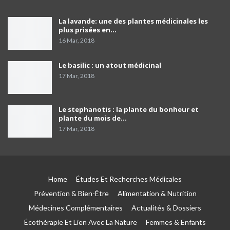
Pr Mohamed El Amine Bencharif,chef de
La lavande: une des plantes médicinales les
service de psychiatrie à l'hôpital Frantz. Fanon
38
plus prisées en…
de Blida
03:39
16 Mar, 2018
Le porte-parole du SNPAA : « Y a risques sur
l'avenir des petites et moyennes officines »
39
Le basilic : un atout médicinal
03:49
17 Mar, 2018
comment programmer sa vaccination anti-
Covid-19 et celle anti grippale,et comment
40
Le stephanotis : la plante du bonheur et
faire…
01:54
plante du mois de…
17 Mar, 2018
Dr Mustapha Koubaa
41
03:21
Pr Lyes Ait El Hadj
Home
Études Et Recherches Médicales
42
04:33
Prévention & Bien-Être
Alimentation & Nutrition
Médecines Complémentaires
Actualités & Dossiers
Campagne de sensibilisation sur le cancer de
Écothérapie Et Lien Avec La Nature
Femmes & Enfants
prostate les Laboratoires Frater-Razes
43