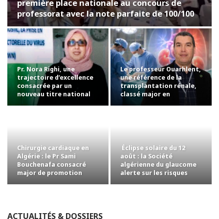
première place nationale au concours de
professorat avec la note parfaite de 100/100
Pr. Nora Righi, une
Le professeur Ouarhlent,
trajectoire d’excellence
une référence de la
consacrée par un
transplantation rénale,
nouveau titre national
classé major en
chirurgie…
Chirurgie cardiaque en
Éclipse solaire du 12
Algérie : le Pr Sami
août : la Société
Bouchenafa consacré
algérienne du glaucome
major de promotion
alerte sur les risques
pour les yeux
ACTUALITÉS & DOSSIERS