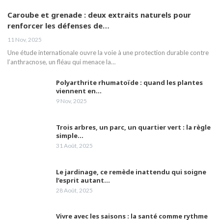
06:09
Caroube et grenade : deux extraits naturels pour
renforcer les défenses de…
Le Dr Amina Abdelouahab, sénologue,
aborde la nécessité de comprendre la
20
11 Nov, 2025
maladie du cancer du sein
03:46
Une étude internationale ouvre la voie à une protection durable contre
l’anthracnose, un fléau qui menace la…
M Hamoumou: Huit brûlés nessissitant un
transfert vers l'étranger sont pris en charge
21
par la CNAS.
02:04
Polyarthrite rhumatoïde : quand les plantes
viennent en…
9 Nov, 2025
Mme Abdelli fait le point sur les défis pour
une bonne qualité de vie aux malades
22
d'Alzheimer.
05:42
Trois arbres, un parc, un quartier vert : la règle
simple…
La vaccination et le respect des gestes
31 Août, 2025
barrières peuvent nous prémunir des effets
23
de la 4ème vague
02:12
Le jardinage, ce remède inattendu qui soigne
Les laboratoires Frater-Razes bouclent leur
l’esprit autant…
campagne de vaccination
24
28 Août, 2025
05:10
Vivre avec les saisons : la santé comme rythme
Madame Samia Gasmi attire l'attention sur la