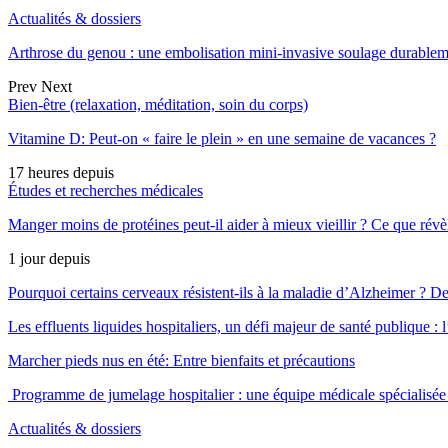
Actualités & dossiers
Arthrose du genou : une embolisation mini-invasive soulage durable
Prev
Next
Bien-être (relaxation, méditation, soin du corps)
Vitamine D: Peut-on « faire le plein » en une semaine de vacances ?
17 heures depuis
Études et recherches médicales
Manger moins de protéines peut-il aider à mieux vieillir ? Ce que révè
1 jour depuis
Pourquoi certains cerveaux résistent-ils à la maladie d’Alzheimer ?
Les effluents liquides hospitaliers, un défi majeur de santé publique 
Marcher pieds nus en été: Entre bienfaits et précautions
Programme de jumelage hospitalier : une équipe médicale spéciali
Actualités & dossiers