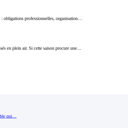
 : obligations professionnelles, organisation…
és en plein air. Si cette saison procure une…
ible qui…