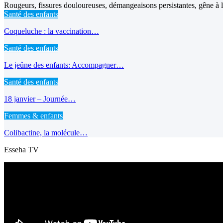
Rougeurs, fissures douloureuses, démangeaisons persistantes, gêne à l’
Santé des enfants
Coqueluche : la vaccination…
Santé des enfants
Le jeûne des enfants: Accompagner…
Santé des enfants
18 janvier – Journée…
Femmes & enfants
Colibactine, la molécule…
Esseha TV