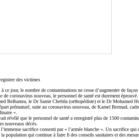
egistrer des victimes
, à ce jour, le nombre de contaminations ne cesse d’augmenter de façon 
ie de coronavirus nouveau, le personnel de santé est durement éprouvé. C
amed Belhamra, le Dr Samir Chebila (orthopédiste) et le Dr Mohamed Ho
 départ prématuré, suite au coronavirus nouveau, de Kamel Bermad, cadre 
dinaire ».
t révélé que le personnel de santé a enregistré plus de 1500 contaminatio
ces nouveaux décès.
 l’immense sacrifice consenti par « l’armée blanche ». Un sacrifice qui
a population qui continue à faire fi des conseils sanitaires et des mesur