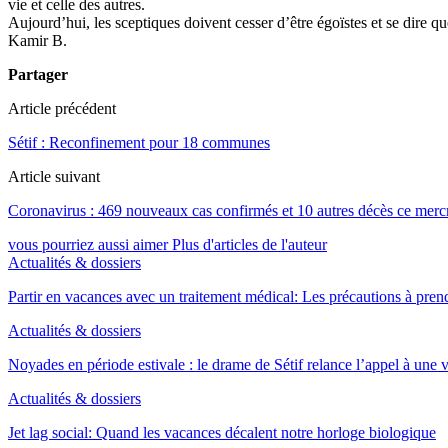
vie et celle des autres.
Aujourd’hui, les sceptiques doivent cesser d’être égoïstes et se dire q
Kamir B.
Partager
Article précédent
Sétif : Reconfinement pour 18 communes
Article suivant
Coronavirus : 469 nouveaux cas confirmés et 10 autres décès ce merc
vous pourriez aussi aimer
Plus d'articles de l'auteur
Actualités & dossiers
Partir en vacances avec un traitement médical: Les précautions à pren
Actualités & dossiers
Noyades en période estivale : le drame de Sétif relance l’appel à une
Actualités & dossiers
Jet lag social: Quand les vacances décalent notre horloge biologique