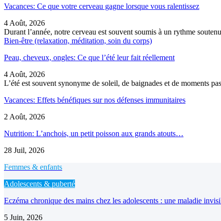
Vacances: Ce que votre cerveau gagne lorsque vous ralentissez
4 Août, 2026
Durant l’année, notre cerveau est souvent soumis à un rythme soutenu
Bien-être (relaxation, méditation, soin du corps)
Peau, cheveux, ongles: Ce que l’été leur fait réellement
4 Août, 2026
L’été est souvent synonyme de soleil, de baignades et de moments pass
Vacances: Effets bénéfiques sur nos défenses immunitaires
2 Août, 2026
Nutrition: L’anchois, un petit poisson aux grands atouts…
28 Juil, 2026
Femmes & enfants
Adolescents & puberté
Eczéma chronique des mains chez les adolescents : une maladie invis
5 Juin, 2026