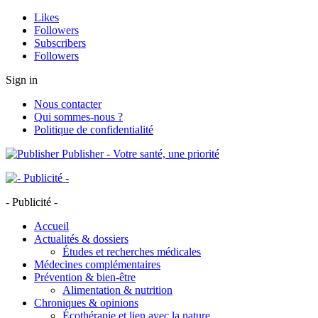
Likes
Followers
Subscribers
Followers
Sign in
Nous contacter
Qui sommes-nous ?
Politique de confidentialité
Publisher - Votre santé, une priorité
- Publicité -
Accueil
Actualités & dossiers
Études et recherches médicales
Médecines complémentaires
Prévention & bien-être
Alimentation & nutrition
Chroniques & opinions
Écothérapie et lien avec la nature