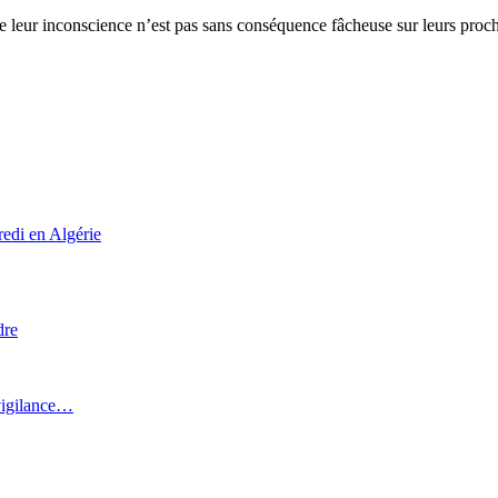
ue leur inconscience n’est pas sans conséquence fâcheuse sur leurs proche
redi en Algérie
dre
 vigilance…