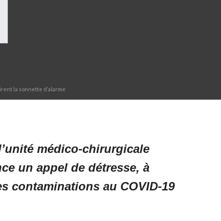
irent la sonnette d’alarme
l’unité médico-chirurgicale
ce un appel de détresse, à
 des contaminations au COVID-19