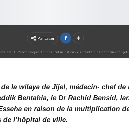
Partager
dossiers
Rebond inquiétant des contaminations à la covid-19, les médecins de Jijel t
de la wilaya de Jijel, médecin- chef de 
dik Bentahia, le Dr Rachid Bensid, lan
e Esseha en raison de la multiplication
de l’hôpital de ville.