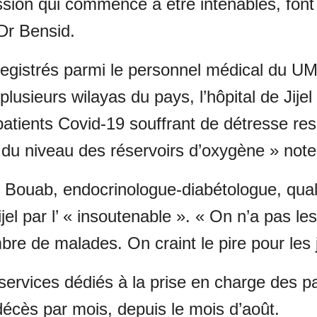
ression qui commence à être intenables, fo
 Dr Bensid.
registrés parmi le personnel médical du UMC
usieurs wilayas du pays, l’hôpital de Jijel
tients Covid-19 souffrant de détresse respi
 du niveau des réservoirs d’oxygène » not
 Bouab, endocrinologue-diabétologue, qualif
ijel par l’ « insoutenable ». « On n’a pas 
re de malades. On craint le pire pour les jo
services dédiés à la prise en charge des pa
écès par mois, depuis le mois d’août.