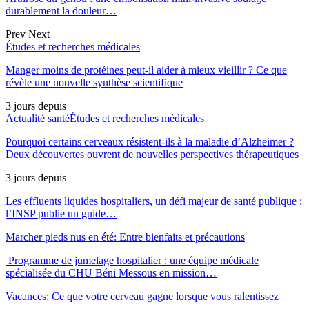
durablement la douleur…
Prev
Next
Études et recherches médicales
Manger moins de protéines peut-il aider à mieux vieillir ? Ce que
révèle une nouvelle synthèse scientifique
3 jours depuis
Actualité santé
Études et recherches médicales
Pourquoi certains cerveaux résistent-ils à la maladie d’Alzheimer ?
Deux découvertes ouvrent de nouvelles perspectives thérapeutiques
3 jours depuis
Les effluents liquides hospitaliers, un défi majeur de santé publique :
l’INSP publie un guide…
Marcher pieds nus en été: Entre bienfaits et précautions
Programme de jumelage hospitalier : une équipe médicale
spécialisée du CHU Béni Messous en mission…
Vacances: Ce que votre cerveau gagne lorsque vous ralentissez