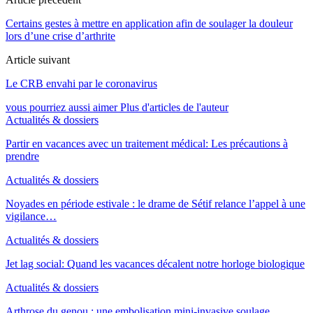
Certains gestes à mettre en application afin de soulager la douleur
lors d’une crise d’arthrite
Article suivant
Le CRB envahi par le coronavirus
vous pourriez aussi aimer
Plus d'articles de l'auteur
Actualités & dossiers
Partir en vacances avec un traitement médical: Les précautions à
prendre
Actualités & dossiers
Noyades en période estivale : le drame de Sétif relance l’appel à une
vigilance…
Actualités & dossiers
Jet lag social: Quand les vacances décalent notre horloge biologique
Actualités & dossiers
Arthrose du genou : une embolisation mini-invasive soulage