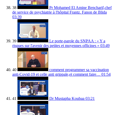
38
Pr Mohamed El Amine Bencharif,chef
de service de psychiatrie à l'hôpital Frantz. Fanon de Blida
03:39
39
Le porte-parole du SNPAA : « Y a
risques sur l'avenir des petites et moyennes officines »
03:49
40
comment programmer sa vaccination
anti-Covid-19 et celle anti grippale,et comment faire…
01:54
41
Dr Mustapha Koubaa
03:21