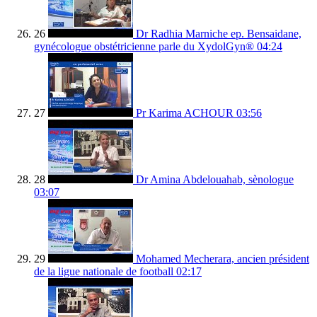
26
Dr Radhia Marniche ep. Bensaidane,
gynécologue obstétricienne parle du XydolGyn®
04:24
27
Pr Karima ACHOUR
03:56
28
Dr Amina Abdelouahab, sènologue
03:07
29
Mohamed Mecherara, ancien président
de la ligue nationale de football
02:17