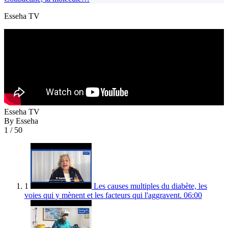
Esseha TV
Esseha TV
By Esseha
1
/ 50
1
Les causes multiples du diabète, les
voies qui y mènent et les facteurs qui l'aggravent.
06:00