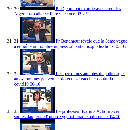
30
Pr Djenouhat exhorte avec cœur les
Algériens à aller se faire vacciner.
03:22
31
Pr Benameur révèle que la 3ème vague
a entraîné un nombre impressionnant d'hospitalisations.
03:05
32
Les personnes atteintes de pathologies
auto-immunes peuvent et doivent se vacciner contre la
covid19
06:10
33
Le professeur Karima Achour avertit
sur les danger de l'auto-oxygénothérapie à domicile.
04:06