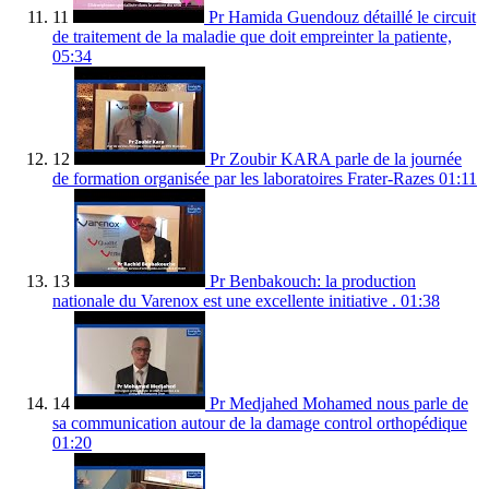
11
Pr Hamida Guendouz détaillé le circuit
de traitement de la maladie que doit empreinter la patiente,
05:34
12
Pr Zoubir KARA parle de la journée
de formation organisée par les laboratoires Frater-Razes
01:11
13
Pr Benbakouch: la production
nationale du Varenox est une excellente initiative .
01:38
14
Pr Medjahed Mohamed nous parle de
sa communication autour de la damage control orthopédique
01:20