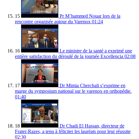
15
Pr M’hammed Nouar lors de la
rencontre organisée autour du Varenox
01:24
16
Le ministre de la santé a exprimé une
entière satisfaction du déroulé de la journée Excellencia
02:08
17
Dr Mimia Cherchali s’exprime en
marge du symposium national sur le varenox en orthopédie.
01:40
18
Dr Chadi El Hassan, directeur de
Frater-Razes, a tenu à féliciter les lauréats pour leur réussite
02:30