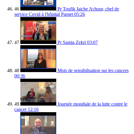
46
Pr Toufik Iaiche Achour, chef de
service Covid à l'hôpital Parnet
05:26
47
Pr Samia Zekri
03:07
48
Mois de sensibilisation sur les cancers
00:36
49
Journée mondiale de la lutte contre le
cancer
12:16