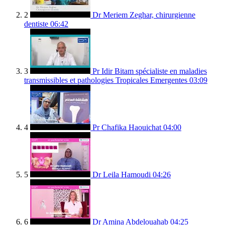
2
Dr Meriem Zeghar, chirurgienne
dentiste
06:42
3
Pr Idir Bitam spécialiste en maladies
transmissibles et pathologies Tropicales Emergentes
03:09
4
Pr Chafika Haouichat
04:00
5
Dr Leila Hamoudi
04:26
6
Dr Amina Abdelouahab
04:25