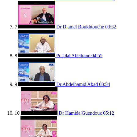
7
Dr Djamel Boukhtouche
03:32
8
Pr Jalal Aberkane
04:55
9
Dr Abdelhamid Abad
03:54
10
Dr Hamida Guendouz
05:12