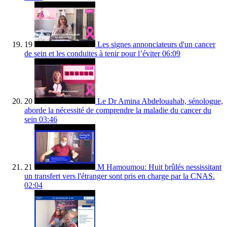
19
Les signes annonciateurs d'un cancer
de sein et les conduites à tenir pour l’éviter
06:09
20
Le Dr Amina Abdelouahab, sénologue,
aborde la nécessité de comprendre la maladie du cancer du
sein
03:46
21
M Hamoumou: Huit brûlés nessissitant
un transfert vers l'étranger sont pris en charge par la CNAS.
02:04