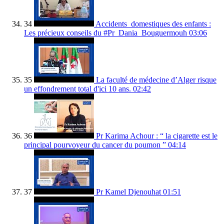
34
Accidents_domestiques des enfants :
Les précieux conseils du #Pr_Dania_Bouguermouh
03:06
35
La faculté de médecine d’Alger risque
un effondrement total d'ici 10 ans.
02:42
36
Pr Karima Achour : “ la cigarette est le
principal pourvoyeur du cancer du poumon ”
04:14
37
Pr Kamel Djenouhat
01:51