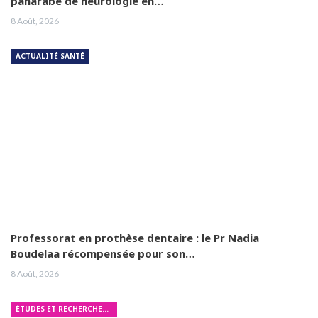
panarabe de neurologie en…
8 Août, 2026
ACTUALITÉ SANTÉ
Professorat en prothèse dentaire : le Pr Nadia
Boudelaa récompensée pour son…
8 Août, 2026
ÉTUDES ET RECHERCHES MÉDICALES