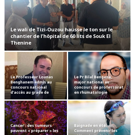
Le wali de Tizi-Ouzou hausse le ton sur le
chantier de l’hôpital de 60 lits de Souk El
Thenine
Le Professeur Lounas
Le Pr Bilal Bengana,
Benghanem admis au
major national au
concours national
concours de professorat
d’accès au grade de
en rhumatologie
professeur…
Cancer : des tumeurs
Baignade en été:
peuvent « préparer » les
Comment prévenir les