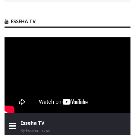
ESSEHA TV
Esseha TV
By Esseha
1
/ 50