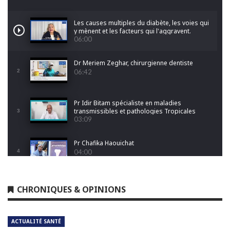
Les causes multiples du diabète, les voies qui
y mènent et les facteurs qui l'aggravent.
06:00
Dr Meriem Zeghar, chirurgienne dentiste
2
06:42
Pr Idir Bitam spécialiste en maladies
transmissibles et pathologies Tropicales
3
Emergentes
03:09
Pr Chafika Haouichat
4
04:00
Dr Leila Hamoudi
CHRONIQUES & OPINIONS
5
04:26
ACTUALITÉ SANTÉ
Dr Amina Abdelouahab