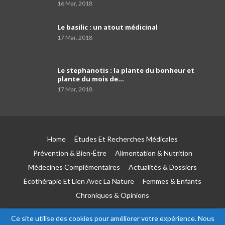
16 Mar, 2018
La faculté de médecine d’Alger risque un
effondrement total d'ici 10 ans.
35
02:42
Le basilic : un atout médicinal
17 Mar, 2018
Pr Karima Achour : “ la cigarette est le
principal pourvoyeur du cancer du poumon ”
36
04:14
Le stephanotis : la plante du bonheur et
plante du mois de…
Pr Kamel Djenouhat
17 Mar, 2018
37
01:51
Pr Mohamed El Amine Bencharif,chef de
service de psychiatrie à l'hôpital Frantz. Fanon
38
de Blida
03:39
Home
Études Et Recherches Médicales
Prévention & Bien-Être
Alimentation & Nutrition
Le porte-parole du SNPAA : « Y a risques sur
Médecines Complémentaires
Actualités & Dossiers
l'avenir des petites et moyennes officines »
39
03:49
Écothérapie Et Lien Avec La Nature
Femmes & Enfants
Chroniques & Opinions
comment programmer sa vaccination anti-
Covid-19 et celle anti grippale,et comment
40
faire…
01:54
Ce site utilise des cookies pour améliorer votre expérience. Nous
© 2026 - Esseha. All Rights Reserved.