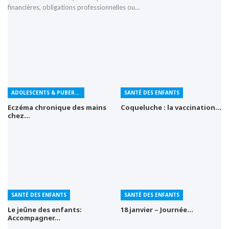
financières, obligations professionnelles ou…
ADOLESCENTS & PUBERTÉ
SANTÉ DES ENFANTS
Eczéma chronique des mains
Coqueluche : la vaccination…
chez…
SANTÉ DES ENFANTS
SANTÉ DES ENFANTS
Le jeûne des enfants:
18 janvier – Journée…
Accompagner…