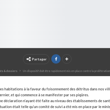
Partager
tés & dossiers
Un dispositif doit être rapidement mis en place contre la prolifératio
t les habitations à la faveur du foisonnement des détritus dans nos vill
ernier, et qui commence à se manifester par ses piqûres.
une déclaration n’ayant été faite au niveau des établissements de san
tuation était telle qu’un comité de suivi a été mis en place par le mini