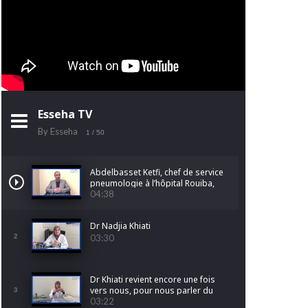
Esseha TV
By Esseha
1
/ 50
Abdelbasset Ketfi, chef de service
pneumologie à l’hôpital Rouiba,
nous parle du cancer du poumon
04:38
Dr Nadjia Khiati
2
03:30
Dr Khiati revient encore une fois
vers nous, pour nous parler du
3
cancer de l'endomètre.
03:22