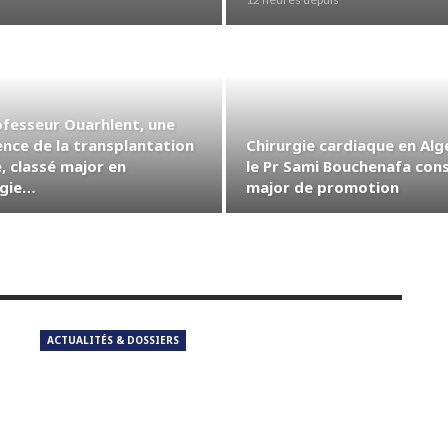
ofesseur Ouarhlent, une
ence de la transplantation
Chirurgie cardiaque en Algé
, classé major en
le Pr Sami Bouchenafa con
rgie…
major de promotion
ACTUALITÉS & DOSSIERS