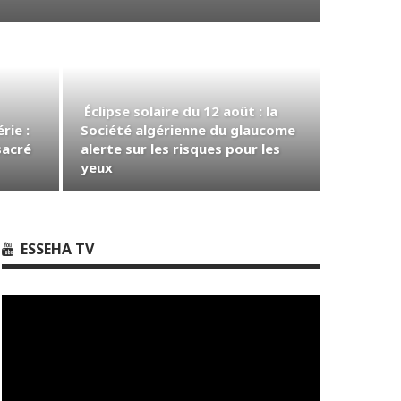
Éclipse solaire du 12 août : la
rie :
Société algérienne du glaucome
sacré
alerte sur les risques pour les
yeux
ESSEHA TV