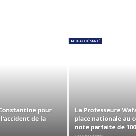
ACTUALITÉ SANTÉ
 Constantine pour
La Professeure Wafa
 l’accident de la
place nationale au 
note parfaite de 10
12 heures depuis