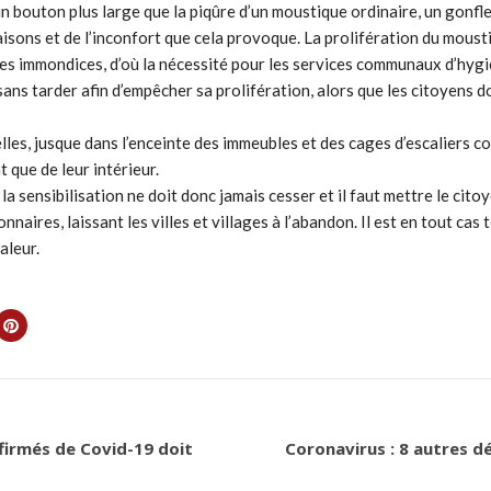
 bouton plus large que la piqûre d’un moustique ordinaire, un gonfle
sons et de l’inconfort que cela provoque. La prolifération du moustiq
es immondices, d’où la nécessité pour les services communaux d’hygiè
 sans tarder afin d’empêcher sa prolifération, alors que les citoyens 
lles, jusque dans l’enceinte des immeubles et des cages d’escaliers 
t que de leur intérieur.
, la sensibilisation ne doit donc jamais cesser et il faut mettre le ci
ires, laissant les villes et villages à l’abandon. Il est en tout cas 
aleur.
nfirmés de Covid-19 doit
Coronavirus : 8 autres d