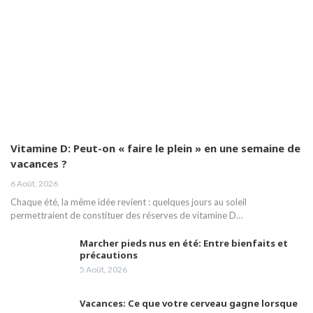
Vitamine D: Peut-on « faire le plein » en une semaine de
vacances ?
6 Août, 2026
Chaque été, la même idée revient : quelques jours au soleil
permettraient de constituer des réserves de vitamine D…
Marcher pieds nus en été: Entre bienfaits et
précautions
5 Août, 2026
Vacances: Ce que votre cerveau gagne lorsque