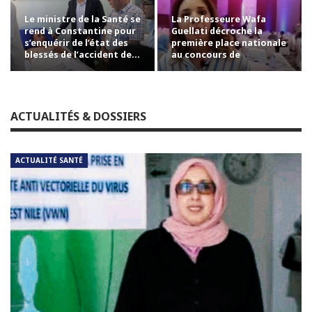
Le ministre de la Santé se
La Professeure Wafa
rend à Constantine pour
Guellati décroche la
s’enquérir de l’état des
première place nationale
blessés de l’accident de…
au concours de
professorat avec la…
ACTUALITÉS & DOSSIERS
ACTUALITÉ SANTÉ