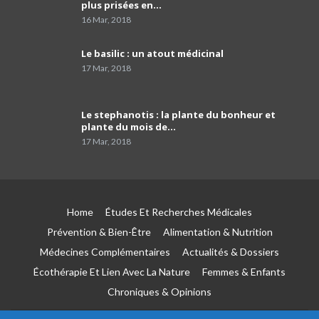
plus prisées en…
Covid-19 et celle anti grippale,et comment
40
faire…
01:54
16 Mar, 2018
Dr Mustapha Koubaa
Le basilic : un atout médicinal
41
03:21
17 Mar, 2018
Pr Lyes Ait El Hadj
Le stephanotis : la plante du bonheur et
42
04:33
plante du mois de…
17 Mar, 2018
Campagne de sensibilisation sur le cancer de
prostate les Laboratoires Frater-Razes
43
01:52
Home
Études Et Recherches Médicales
Pr Amir parle du rôle important du
pathologiste dans la précision du profil
44
Prévention & Bien-Être
Alimentation & Nutrition
moléculaire du cancer
04:41
Médecines Complémentaires
Actualités & Dossiers
Écothérapie Et Lien Avec La Nature
Femmes & Enfants
Le tabagisme est la première cause du
cancer du poumon
45
Chroniques & Opinions
03:51