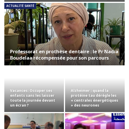
ACTUALITÉ SANTÉ
Professorat en prothèse dentaire : le Pr Nadia
Boudelaa récompensée pour son parcours
Vacances: Occuper ses
Alzheimer : quand la
enfants sans les laisser
protéine tau dérègle les
toute la journée devant
« centrales énergétiques
un écran ?
» des neurones