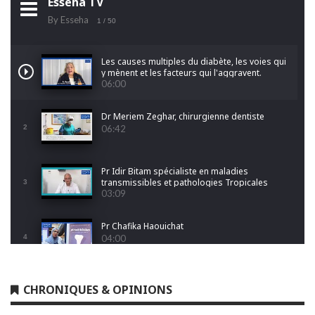
Esseha TV
By Esseha
1
/ 50
Les causes multiples du diabète, les voies qui
y mènent et les facteurs qui l'aggravent.
06:00
Dr Meriem Zeghar, chirurgienne dentiste
2
06:42
Pr Idir Bitam spécialiste en maladies
transmissibles et pathologies Tropicales
3
Emergentes
03:09
Pr Chafika Haouichat
4
04:00
Dr Leila Hamoudi
CHRONIQUES & OPINIONS
5
04:26