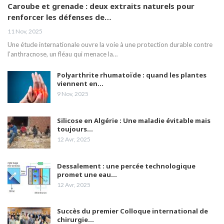
Caroube et grenade : deux extraits naturels pour
renforcer les défenses de…
Le Dr Amina Abdelouahab, sénologue,
aborde la nécessité de comprendre la
20
11 Nov, 2025
maladie du cancer du sein
03:46
Une étude internationale ouvre la voie à une protection durable contre
l’anthracnose, un fléau qui menace la…
M Hamoumou: Huit brûlés nessissitant un
transfert vers l'étranger sont pris en charge
21
par la CNAS.
02:04
Polyarthrite rhumatoïde : quand les plantes
viennent en…
9 Nov, 2025
Mme Abdelli fait le point sur les défis pour
une bonne qualité de vie aux malades
22
d'Alzheimer.
05:42
Silicose en Algérie : Une maladie évitable mais
toujours…
La vaccination et le respect des gestes
12 Avr, 2025
barrières peuvent nous prémunir des effets
23
de la 4ème vague
02:12
Dessalement : une percée technologique
Les laboratoires Frater-Razes bouclent leur
promet une eau…
campagne de vaccination
24
12 Avr, 2025
05:10
Succès du premier Colloque international de
Madame Samia Gasmi attire l'attention sur la
chirurgie…
prise en charge à temps le cancer du
25