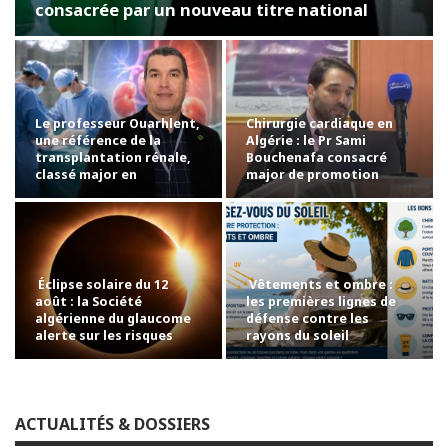
consacrée par un nouveau titre national
Le professeur Ouarhlent,
Chirurgie cardiaque en
une référence de la
Algérie : le Pr Sami
transplantation rénale,
Bouchenafa consacré
classé major en
major de promotion
chirurgie…
Éclipse solaire du 12
Vêtements et ombre :
août : la Société
les premières lignes de
algérienne du glaucome
défense contre les
alerte sur les risques
rayons du soleil
pour les yeux
ACTUALITÉS & DOSSIERS