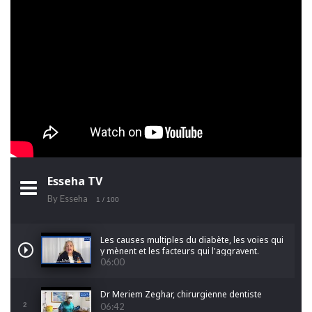
Esseha TV
By Esseha
1
/ 100
Les causes multiples du diabète, les voies qui
y mènent et les facteurs qui l'aggravent.
06:00
Dr Meriem Zeghar, chirurgienne dentiste
2
06:42