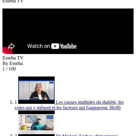
Esseha TV
Esseha TV
By Esseha
1
/ 100
1
Les causes multiples du diabète, les
voies qui y mènent et les facteurs qui l'aggravent.
06:00