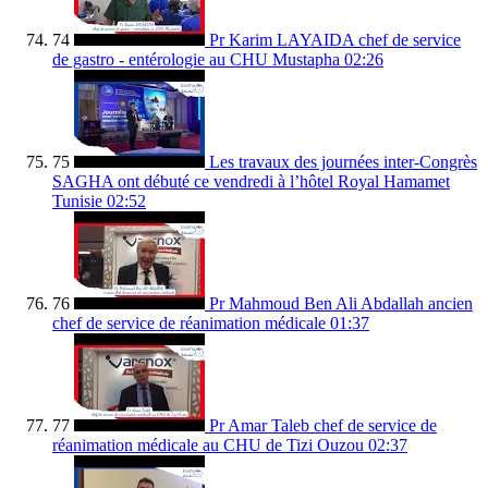
74
Pr Karim LAYAIDA chef de service
de gastro - entérologie au CHU Mustapha
02:26
75
Les travaux des journées inter-Congrès
SAGHA ont débuté ce vendredi à l’hôtel Royal Hamamet
Tunisie
02:52
76
Pr Mahmoud Ben Ali Abdallah ancien
chef de service de réanimation médicale
01:37
77
Pr Amar Taleb chef de service de
réanimation médicale au CHU de Tizi Ouzou
02:37