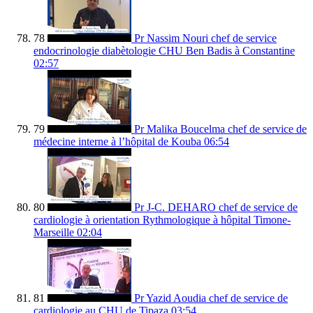
78
Pr Nassim Nouri chef de service
endocrinologie diabètologie CHU Ben Badis à Constantine
02:57
79
Pr Malika Boucelma chef de service de
médecine interne à l’hôpital de Kouba
06:54
80
Pr J-C. DEHARO chef de service de
cardiologie à orientation Rythmologique à hôpital Timone-
Marseille
02:04
81
Pr Yazid Aoudia chef de service de
cardiologie au CHU de Tipaza
03:54