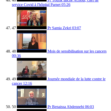
46
Pr Toufik Iaiche Achour, chef de
service Covid à l'hôpital Parnet
05:26
47
Pr Samia Zekri
03:07
48
Mois de sensibilisation sur les cancers
00:36
49
Journée mondiale de la lutte contre le
cancer
12:16
50
Pr Benaissa Abdennebi
06:03