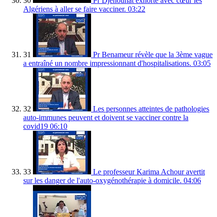
30
Pr Djenouhat exhorte avec cœur les
Algériens à aller se faire vacciner.
03:22
31
Pr Benameur révèle que la 3ème vague
a entraîné un nombre impressionnant d'hospitalisations.
03:05
32
Les personnes atteintes de pathologies
auto-immunes peuvent et doivent se vacciner contre la
covid19
06:10
33
Le professeur Karima Achour avertit
sur les danger de l'auto-oxygénothérapie à domicile.
04:06