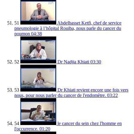
51
Abdelbasset Ketfi, chef de service
pneumologie à l’hôpital Rouiba, nous parle du cancer du
poumon
04:38
52
Dr Nadjia Khiati
03:30
53
Dr Khiati revient encore une fois vers
nous, pour nous parler du cancer de l'endomètre.
03:22
54
le cancer du sein chez l'homme en
l'occurrence.
01:20