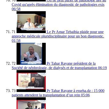
70
On ne peut parler de pathologie liée au
Covid qu'après élimination du diagnostic de pathologies exis
06:58
71
Le Pr Amar Tebaibia plaide pour une
approche médicale pluridisciplinaire pour un bon diagnostic.
01:58
72
Pr Tahar Rayane président de la
Société de néphrologie, de dialysés et de transplantation
06:19
73
Pr Tahar Rayane à esseha.dz : 15 000
patients attendent la transplantation d’un rein
05:06