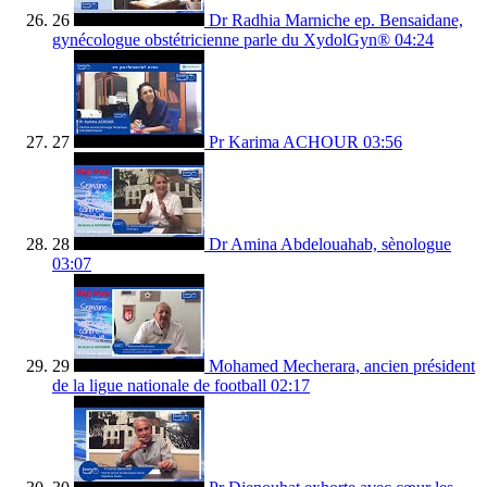
26
Dr Radhia Marniche ep. Bensaidane,
gynécologue obstétricienne parle du XydolGyn®
04:24
27
Pr Karima ACHOUR
03:56
28
Dr Amina Abdelouahab, sènologue
03:07
29
Mohamed Mecherara, ancien président
de la ligue nationale de football
02:17