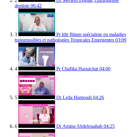
2
Dr Meriem Zeghar, chirurgienne
dentiste
06:42
3
Pr Idir Bitam spécialiste en maladies
transmissibles et pathologies Tropicales Emergentes
03:09
4
Pr Chafika Haouichat
04:00
5
Dr Leila Hamoudi
04:26
6
Dr Amina Abdelouahab
04:25