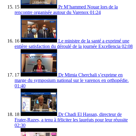
15
Pr M’hammed Nouar lors de la
rencontre organisée autour du Varenox
01:24
16
Le ministre de la santé a exprimé une
entière satisfaction du déroulé de la journée Excellencia
02:08
17
Dr Mimia Cherchali s’exprime en
marge du symposium national sur le varenox en orthopédie.
01:40
18
Dr Chadi El Hassan, directeur de
Frater-Razes, a tenu à féliciter les lauréats pour leur réussite
02:30