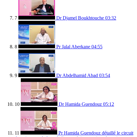
7
Dr Djamel Boukhtouche
03:32
8
Pr Jalal Aberkane
04:55
9
Dr Abdelhamid Abad
03:54
10
Dr Hamida Guendouz
05:12
11
Pr Hamida Guendouz détaillé le circuit