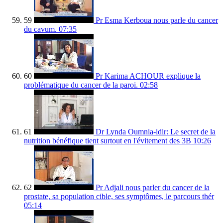
59
Pr Esma Kerboua nous parle du cancer
du cavum.
07:35
60
Pr Karima ACHOUR explique la
problématique du cancer de la paroi.
02:58
61
Dr Lynda Oumnia-idir: Le secret de la
nutrition bénéfique tient surtout en l'évitement des 3B
10:26
62
Pr Adjali nous parler du cancer de la
prostate, sa population cible, ses symptômes, le parcours thér
05:14