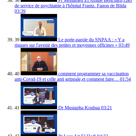
38
Pr Mohamed El Amine Bencharif,chef
de service de psychiatrie à l'hôpital Frantz. Fanon de Blida
03:39
39
Le porte-parole du SNPAA : « Y a
risques sur l'avenir des petites et moyennes officines »
03:49
40
comment programmer sa vaccination
anti-Covid-19 et celle anti grippale,et comment faire…
01:54
41
Dr Mustapha Koubaa
03:21