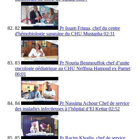
82
Pr Issam Frigaa, chef du centre
d'hémobiologie sanguine du CHU Mustapha
02:31
83
Pr Nouria Benmouffok chef d’unite
oncologie pédiatrique au CHU Neffissa Hamoud ex Parnet
06:01
84
Pr Nassima Achour Chef de service
des maladies infectieuses à l’hôpital d’El Kettar
02:52
85
Pr Racim Khodja, chef de service