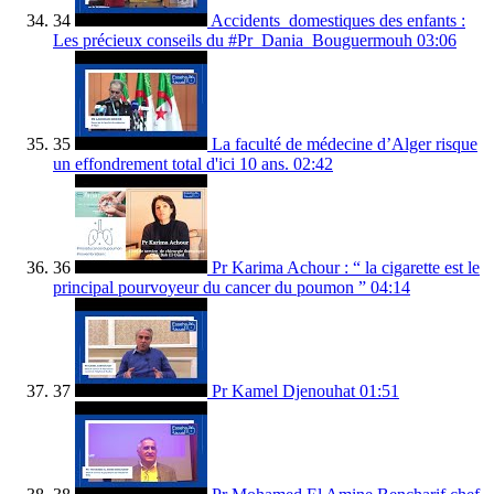
34
Accidents_domestiques des enfants :
Les précieux conseils du #Pr_Dania_Bouguermouh
03:06
35
La faculté de médecine d’Alger risque
un effondrement total d'ici 10 ans.
02:42
36
Pr Karima Achour : “ la cigarette est le
principal pourvoyeur du cancer du poumon ”
04:14
37
Pr Kamel Djenouhat
01:51