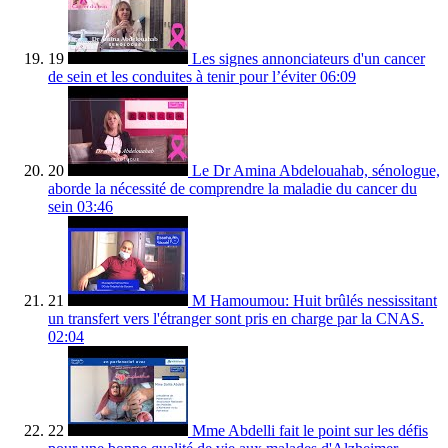
19
Les signes annonciateurs d'un cancer
de sein et les conduites à tenir pour l’éviter
06:09
20
Le Dr Amina Abdelouahab, sénologue,
aborde la nécessité de comprendre la maladie du cancer du
sein
03:46
21
M Hamoumou: Huit brûlés nessissitant
un transfert vers l'étranger sont pris en charge par la CNAS.
02:04
22
Mme Abdelli fait le point sur les défis