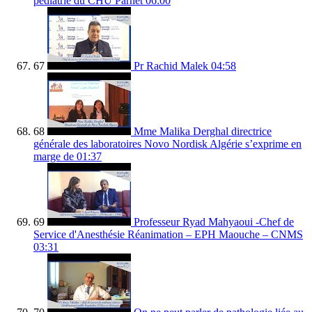
pédiatrie du CHU Parnet
06:00
67
Pr Rachid Malek
04:58
68
Mme Malika Derghal directrice
générale des laboratoires Novo Nordisk Algérie s’exprime en
marge de
01:37
69
Professeur Ryad Mahyaoui -Chef de
Service d'Anesthésie Réanimation – EPH Maouche – CNMS
03:31