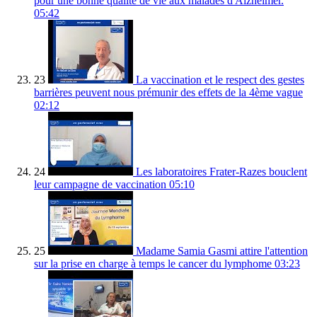
pour une bonne qualité de vie aux malades d'Alzheimer.
05:42
23
La vaccination et le respect des gestes
barrières peuvent nous prémunir des effets de la 4ème vague
02:12
24
Les laboratoires Frater-Razes bouclent
leur campagne de vaccination
05:10
25
Madame Samia Gasmi attire l'attention
sur la prise en charge à temps le cancer du lymphome
03:23