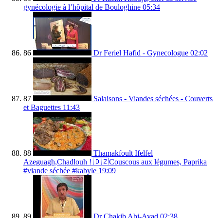
gynécologie à l’hôpital de Bouloghine
05:34
86
Dr Feriel Hafid - Gynecologue
02:02
87
Salaisons - Viandes séchées - Couverts
et Baguettes
11:43
88
Thamakfoult Ifelfel
Azeguagh,Chadlouh ! 🇩🇿Couscous aux légumes, Paprika
#viande séchée #kabyle
19:09
89
Dr Chakib Abi-Ayad
02:38