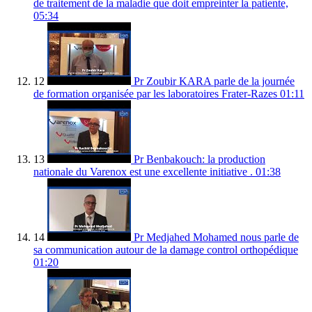
de traitement de la maladie que doit empreinter la patiente,
05:34
12
Pr Zoubir KARA parle de la journée
de formation organisée par les laboratoires Frater-Razes
01:11
13
Pr Benbakouch: la production
nationale du Varenox est une excellente initiative .
01:38
14
Pr Medjahed Mohamed nous parle de
sa communication autour de la damage control orthopédique
01:20