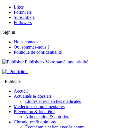
Likes
Followers
Subscribers
Followers
Sign in
Nous contacter
Qui sommes-nous ?
Politique de confidentialité
Publisher - Votre santé, une priorité
- Publicité -
Accueil
Actualités & dossiers
Études et recherches médicales
Médecines complémentaires
Prévention & bien-être
Alimentation & nutrition
Chroniques & opinions
Écothérapie et lien avec la nature