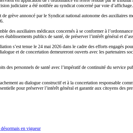
ervient en application de l’ordonnance en référé rendue par le tribunal
ion judiciaire a été notifiée au syndicat concerné par voie d’affichage.
de grève annoncé par le Syndicat national autonome des auxiliaires méd
6.
emble des auxiliaires médicaux concernés à se conformer à l’ordonnance ju
 établissements publics de santé, de préserver l’intérêt général et d’as
iation s’est tenue le 24 mai 2026 dans le cadre des efforts engagés pour
 dialogue et de concertation demeureront ouverts avec les partenaires so
its des personnels de santé avec l’impératif de continuité du service publ
achement au dialogue constructif et à la concertation responsable comm
entielle pour préserver l’intérêt général et garantir aux citoyens des pre
P désormais en vigueur