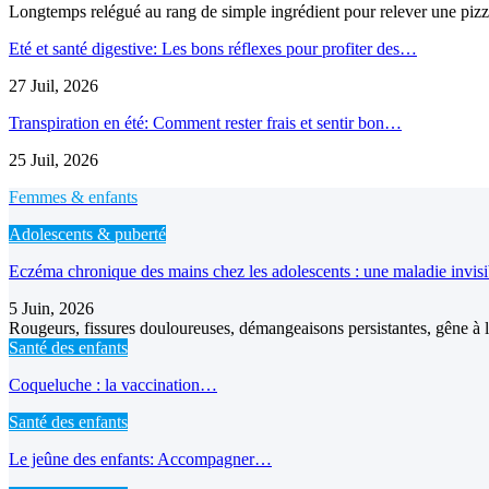
Longtemps relégué au rang de simple ingrédient pour relever une pizz
Eté et santé digestive: Les bons réflexes pour profiter des…
27 Juil, 2026
Transpiration en été: Comment rester frais et sentir bon…
25 Juil, 2026
Femmes & enfants
Adolescents & puberté
Eczéma chronique des mains chez les adolescents : une maladie invis
5 Juin, 2026
Rougeurs, fissures douloureuses, démangeaisons persistantes, gêne à l’
Santé des enfants
Coqueluche : la vaccination…
Santé des enfants
Le jeûne des enfants: Accompagner…