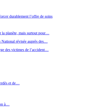
forcer durablement l’offre de soins
r la planète, mais surtout pour…
u National révisée auprès des…
arge des victimes de l’accident…
merdès et de…
mion à…