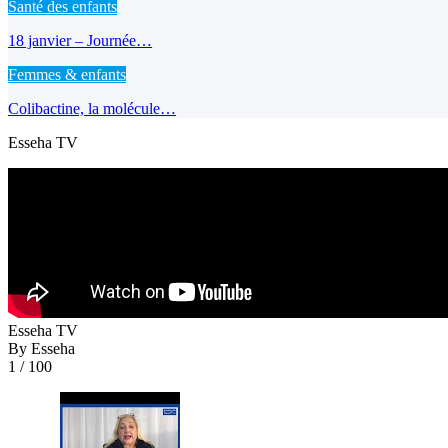
Santé des enfants
18 janvier – Journée…
Femmes & enfants
Colibactine, la molécule…
Esseha TV
Esseha TV
By Esseha
1
/ 100