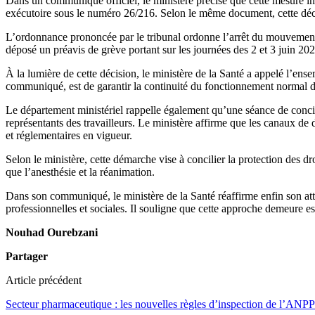
Dans un communiqué officiel, le ministère précise que cette mesure int
exécutoire sous le numéro 26/216. Selon le même document, cette décis
L’ordonnance prononcée par le tribunal ordonne l’arrêt du mouvement 
déposé un préavis de grève portant sur les journées des 2 et 3 juin 202
À la lumière de cette décision, le ministère de la Santé a appelé l’ens
communiqué, est de garantir la continuité du fonctionnement normal des
Le département ministériel rappelle également qu’une séance de concil
représentants des travailleurs. Le ministère affirme que les canaux de
et réglementaires en vigueur.
Selon le ministère, cette démarche vise à concilier la protection des dro
que l’anesthésie et la réanimation.
Dans son communiqué, le ministère de la Santé réaffirme enfin son att
professionnelles et sociales. Il souligne que cette approche demeure ess
Nouhad Ourebzani
Partager
Article précédent
Secteur pharmaceutique : les nouvelles règles d’inspection de l’ANP