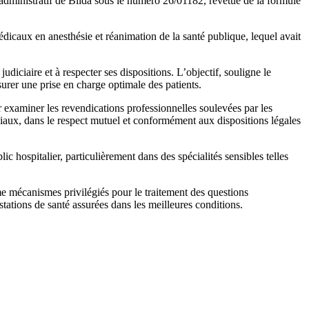
 administratif de Blida sous le numéro 26/01182, revêtue de la formule
icaux en anesthésie et réanimation de la santé publique, lequel avait
diciaire et à respecter ses dispositions. L’objectif, souligne le
surer une prise en charge optimale des patients.
 examiner les revendications professionnelles soulevées par les
ciaux, dans le respect mutuel et conformément aux dispositions légales
ic hospitalier, particulièrement dans des spécialités sensibles telles
e mécanismes privilégiés pour le traitement des questions
stations de santé assurées dans les meilleures conditions.