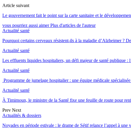
Article suivant
Le gouvernement fait le point sur la carte sanitaire et le développemen
vous pourriez aussi aimer
Plus d'articles de l'auteur
Actualité santé
Pourquoi certains cerveaux résistent-ils à la maladie d’Alzheimer ?
Actualité santé
Les effluents liquides hospitaliers, un défi majeur de santé publique 
Actualité santé
Programme de jumelage hospitalier : une équipe médicale spéciali
Actualité santé
À Timimoun, le ministre de la Santé fixe une feuille de route pour re
Prev
Next
Actualités & dossiers
Noyades en période estivale : le drame de Sétif relance l’appel à une 