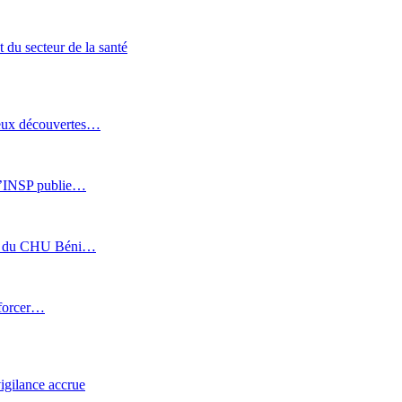
t du secteur de la santé
 Deux découvertes…
: l’INSP publie…
sée du CHU Béni…
nforcer…
vigilance accrue