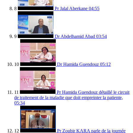
8
Pr Jalal Aberkane
04:55
9
Dr Abdelhamid Abad
03:54
10
Dr Hamida Guendouz
05:12
11
Pr Hamida Guendouz détaillé le circuit
de traitement de la maladie que doit empreinter la patiente,
05:34
12
Pr Zoubir KARA parle de la journée