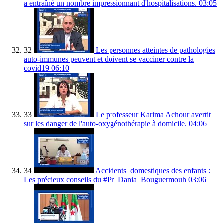
a entraîné un nombre impressionnant d'hospitalisations.
03:05
32
Les personnes atteintes de pathologies
auto-immunes peuvent et doivent se vacciner contre la
covid19
06:10
33
Le professeur Karima Achour avertit
sur les danger de l'auto-oxygénothérapie à domicile.
04:06
34
Accidents_domestiques des enfants :
Les précieux conseils du #Pr_Dania_Bouguermouh
03:06