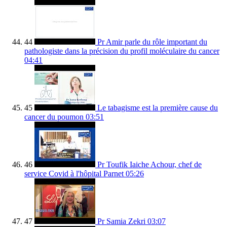
44
Pr Amir parle du rôle important du
pathologiste dans la précision du profil moléculaire du cancer
04:41
45
Le tabagisme est la première cause du
cancer du poumon
03:51
46
Pr Toufik Iaiche Achour, chef de
service Covid à l'hôpital Parnet
05:26
47
Pr Samia Zekri
03:07