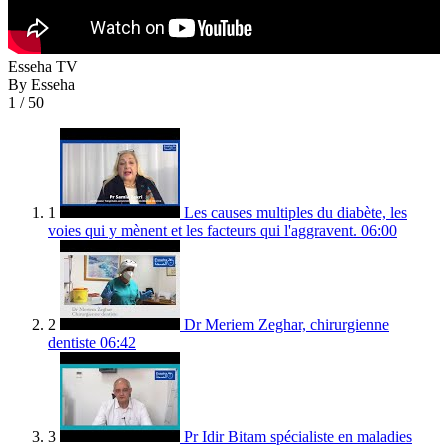
Esseha TV
By Esseha
1
/ 50
1
Les causes multiples du diabète, les
voies qui y mènent et les facteurs qui l'aggravent.
06:00
2
Dr Meriem Zeghar, chirurgienne
dentiste
06:42
3
Pr Idir Bitam spécialiste en maladies