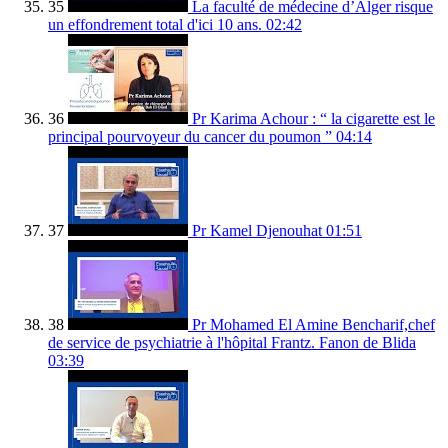
35
La faculté de médecine d’Alger risque
un effondrement total d'ici 10 ans.
02:42
36
Pr Karima Achour : “ la cigarette est le
principal pourvoyeur du cancer du poumon ”
04:14
37
Pr Kamel Djenouhat
01:51
38
Pr Mohamed El Amine Bencharif,chef
de service de psychiatrie à l'hôpital Frantz. Fanon de Blida
03:39