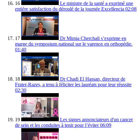
16
Le ministre de la santé a exprimé une
entière satisfaction du déroulé de la journée Excellencia
02:08
17
Dr Mimia Cherchali s’exprime en
marge du symposium national sur le varenox en orthopédie.
01:40
18
Dr Chadi El Hassan, directeur de
Frater-Razes, a tenu à féliciter les lauréats pour leur réussite
02:30
19
Les signes annonciateurs d'un cancer
de sein et les conduites à tenir pour l’éviter
06:09