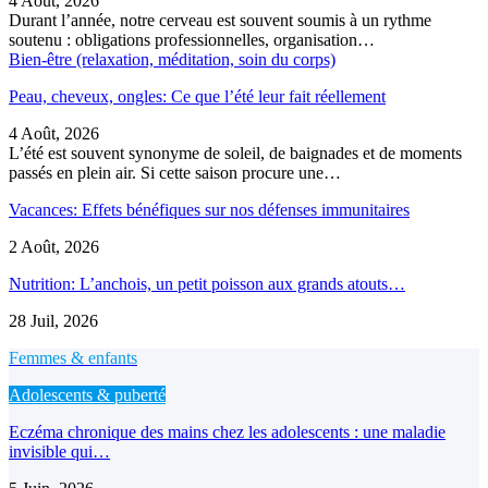
4 Août, 2026
Durant l’année, notre cerveau est souvent soumis à un rythme
soutenu : obligations professionnelles, organisation…
Bien-être (relaxation, méditation, soin du corps)
Peau, cheveux, ongles: Ce que l’été leur fait réellement
4 Août, 2026
L’été est souvent synonyme de soleil, de baignades et de moments
passés en plein air. Si cette saison procure une…
Vacances: Effets bénéfiques sur nos défenses immunitaires
2 Août, 2026
Nutrition: L’anchois, un petit poisson aux grands atouts…
28 Juil, 2026
Femmes & enfants
Adolescents & puberté
Eczéma chronique des mains chez les adolescents : une maladie
invisible qui…