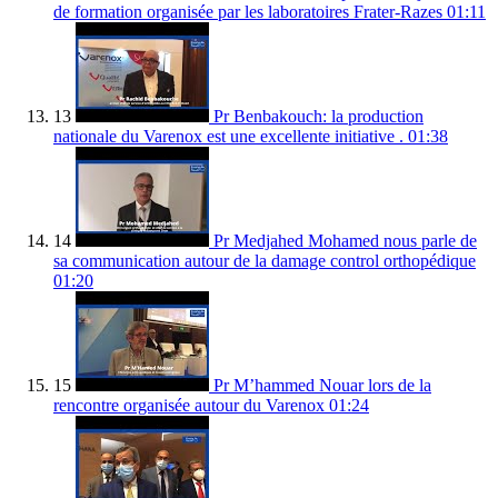
de formation organisée par les laboratoires Frater-Razes
01:11
13
Pr Benbakouch: la production
nationale du Varenox est une excellente initiative .
01:38
14
Pr Medjahed Mohamed nous parle de
sa communication autour de la damage control orthopédique
01:20
15
Pr M’hammed Nouar lors de la
rencontre organisée autour du Varenox
01:24