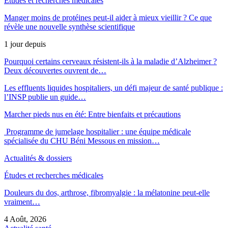
Études et recherches médicales
Manger moins de protéines peut-il aider à mieux vieillir ? Ce que
révèle une nouvelle synthèse scientifique
1 jour depuis
Pourquoi certains cerveaux résistent-ils à la maladie d’Alzheimer ?
Deux découvertes ouvrent de…
Les effluents liquides hospitaliers, un défi majeur de santé publique :
l’INSP publie un guide…
Marcher pieds nus en été: Entre bienfaits et précautions
Programme de jumelage hospitalier : une équipe médicale
spécialisée du CHU Béni Messous en mission…
Actualités & dossiers
Études et recherches médicales
Douleurs du dos, arthrose, fibromyalgie : la mélatonine peut-elle
vraiment…
4 Août, 2026