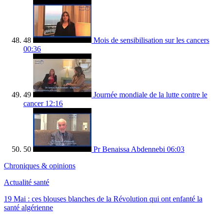
48
Mois de sensibilisation sur les cancers
00:36
49
Journée mondiale de la lutte contre le
cancer
12:16
50
Pr Benaissa Abdennebi
06:03
Chroniques & opinions
Actualité santé
19 Mai : ces blouses blanches de la Révolution qui ont enfanté la
santé algérienne