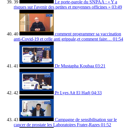
39
Le porte-parole du SNPAA : « Y a
risques sur l'avenir des petites et moyennes officines »
03:49
40
comment programmer sa vaccination
anti-Covid-19 et celle anti grippale,et comment faire…
01:54
41
Dr Mustapha Koubaa
03:21
42
Pr Lyes Ait El Hadj
04:33
43
Campagne de sensibilisation sur le
cancer de prostate les Laboratoires Frater-Razes
01:52