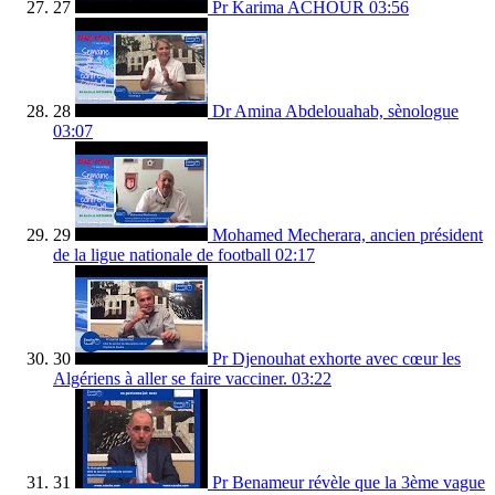
27
Pr Karima ACHOUR
03:56
28
Dr Amina Abdelouahab, sènologue
03:07
29
Mohamed Mecherara, ancien président
de la ligue nationale de football
02:17
30
Pr Djenouhat exhorte avec cœur les
Algériens à aller se faire vacciner.
03:22
31
Pr Benameur révèle que la 3ème vague