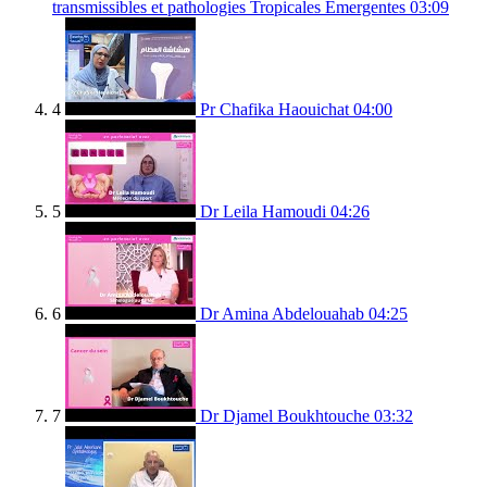
transmissibles et pathologies Tropicales Emergentes
03:09
4
Pr Chafika Haouichat
04:00
5
Dr Leila Hamoudi
04:26
6
Dr Amina Abdelouahab
04:25
7
Dr Djamel Boukhtouche
03:32