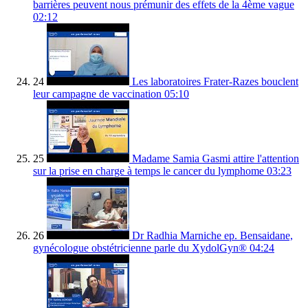
barrières peuvent nous prémunir des effets de la 4ème vague
02:12
24
Les laboratoires Frater-Razes bouclent
leur campagne de vaccination
05:10
25
Madame Samia Gasmi attire l'attention
sur la prise en charge à temps le cancer du lymphome
03:23
26
Dr Radhia Marniche ep. Bensaidane,
gynécologue obstétricienne parle du XydolGyn®
04:24