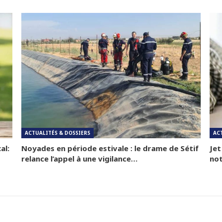
ACTUALITÉS & DOSSIERS
AC
al:
Noyades en période estivale : le drame de Sétif
Jet
relance l’appel à une vigilance…
not