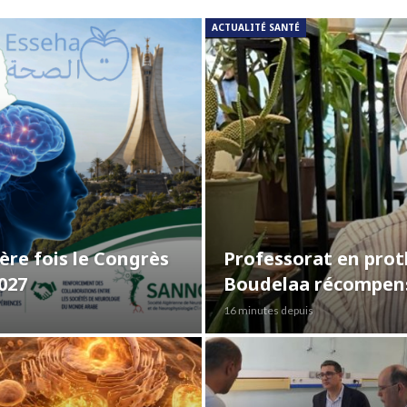
ACTUALITÉ SANTÉ
ière fois le Congrès
Professorat en proth
027
Boudelaa récompens
16 minutes depuis