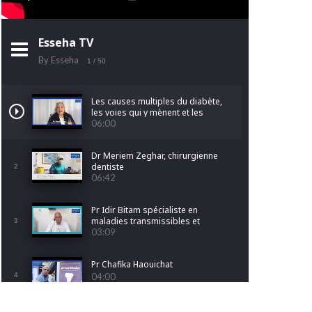
Esseha TV
By Esseha
1
/ 50
Les causes multiples du diabète,
les voies qui y mènent et les
facteurs qui l'aggravent.
06:00
Dr Meriem Zeghar, chirurgienne
dentiste
2
06:42
Pr Idir Bitam spécialiste en
maladies transmissibles et
3
pathologies Tropicales
03:09
Emergentes
Pr Chafika Haouichat
4
04:00