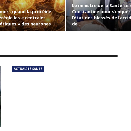
Le ministre de la Santé se 
imer : quand la protéine
Constantine pour s’enquér
règle les « centrales
l’état des blessés de l’acci
étiques » des neurones
de…
ACTUALITÉ SANTÉ