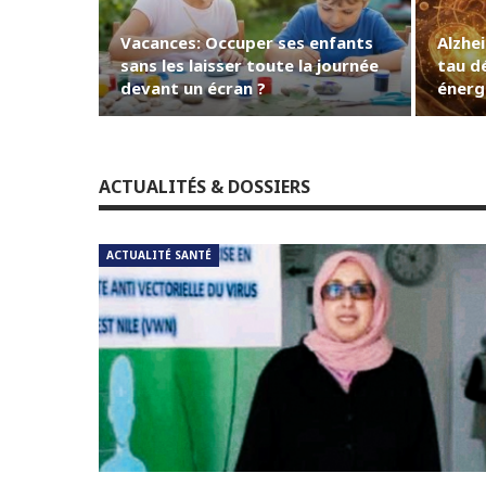
Vacances: Occuper ses enfants
Alzhe
sans les laisser toute la journée
tau dé
devant un écran ?
énerg
ACTUALITÉS & DOSSIERS
ACTUALITÉ SANTÉ