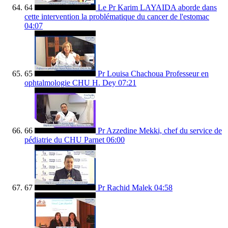
64
Le Pr Karim LAYAIDA aborde dans
cette intervention la problématique du cancer de l'estomac
04:07
65
Pr Louisa Chachoua Professeur en
ophtalmologie CHU H. Dey
07:21
66
Pr Azzedine Mekki, chef du service de
pédiatrie du CHU Parnet
06:00
67
Pr Rachid Malek
04:58