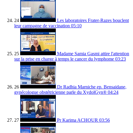
24
Les laboratoires Frater-Razes bouclent
leur campagne de vaccination
05:10
25
Madame Samia Gasmi attire l'attention
sur la prise en charge à temps le cancer du lymphome
03:23
26
Dr Radhia Marniche ep. Bensaidane,
gynécologue obstétricienne parle du XydolGyn®
04:24
27
Pr Karima ACHOUR
03:56