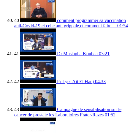
40
comment programmer sa vaccination
anti-Covid-19 et celle anti grippale,et comment faire…
01:54
41
Dr Mustapha Koubaa
03:21
42
Pr Lyes Ait El Hadj
04:33
43
Campagne de sensibilisation sur le
cancer de prostate les Laboratoires Frater-Razes
01:52