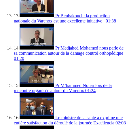
13
Pr Benbakouch: la production
nationale du Varenox est une excellente initiative .
01:38
14
Pr Medjahed Mohamed nous parle de
sa communication autour de la damage control orthopédique
01:20
15
Pr M’hammed Nouar lors de la
rencontre organisée autour du Varenox
01:24
16
Le ministre de la santé a exprimé une
entière satisfaction du déroulé de la journée Excellencia
02:08