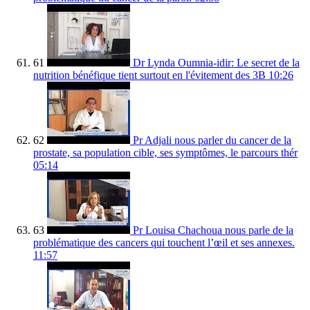
61
Dr Lynda Oumnia-idir: Le secret de la
nutrition bénéfique tient surtout en l'évitement des 3B
10:26
62
Pr Adjali nous parler du cancer de la
prostate, sa population cible, ses symptômes, le parcours thér
05:14
63
Pr Louisa Chachoua nous parle de la
problématique des cancers qui touchent l’œil et ses annexes.
11:57