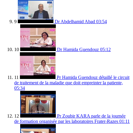
9
Dr Abdelhamid Abad
03:54
10
Dr Hamida Guendouz
05:12
11
Pr Hamida Guendouz détaillé le circuit
de traitement de la maladie que doit empreinter la patiente,
05:34
12
Pr Zoubir KARA parle de la journée
de formation organisée par les laboratoires Frater-Razes
01:11