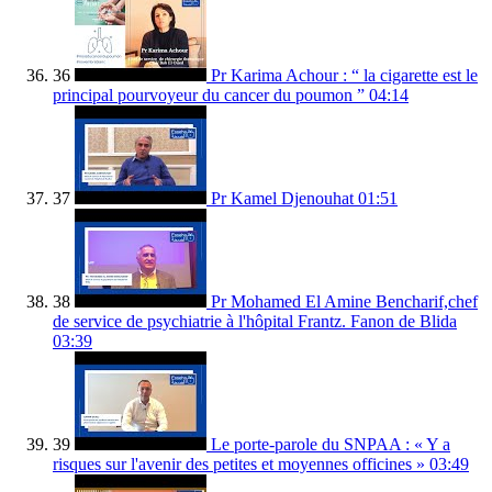
36
Pr Karima Achour : “ la cigarette est le
principal pourvoyeur du cancer du poumon ”
04:14
37
Pr Kamel Djenouhat
01:51
38
Pr Mohamed El Amine Bencharif,chef
de service de psychiatrie à l'hôpital Frantz. Fanon de Blida
03:39
39
Le porte-parole du SNPAA : « Y a
risques sur l'avenir des petites et moyennes officines »
03:49