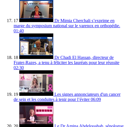
17
Dr Mimia Cherchali s’exprime en
marge du symposium national sur le varenox en orthopédie.
01:40
18
Dr Chadi El Hassan, directeur de
Frater-Razes, a tenu à féliciter les lauréats pour leur réussite
02:30
19
Les signes annonciateurs d'un cancer
de sein et les conduites à tenir pour l’éviter
06:09
20
Le Dr Amina Abdelouahab, sénologue,