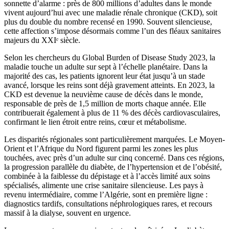
sonnette d’alarme : près de 800 millions d’adultes dans le monde
vivent aujourd’hui avec une maladie rénale chronique (CKD), soit
plus du double du nombre recensé en 1990. Souvent silencieuse,
cette affection s’impose désormais comme l’un des fléaux sanitaires
majeurs du XXIᵉ siècle.
Selon les chercheurs du Global Burden of Disease Study 2023, la
maladie touche un adulte sur sept à l’échelle planétaire. Dans la
majorité des cas, les patients ignorent leur état jusqu’à un stade
avancé, lorsque les reins sont déjà gravement atteints. En 2023, la
CKD est devenue la neuvième cause de décès dans le monde,
responsable de près de 1,5 million de morts chaque année. Elle
contribuerait également à plus de 11 % des décès cardiovasculaires,
confirmant le lien étroit entre reins, cœur et métabolisme.
Les disparités régionales sont particulièrement marquées. Le Moyen-
Orient et l’Afrique du Nord figurent parmi les zones les plus
touchées, avec près d’un adulte sur cinq concerné. Dans ces régions,
la progression parallèle du diabète, de l’hypertension et de l’obésité,
combinée à la faiblesse du dépistage et à l’accès limité aux soins
spécialisés, alimente une crise sanitaire silencieuse. Les pays à
revenu intermédiaire, comme l’Algérie, sont en première ligne :
diagnostics tardifs, consultations néphrologiques rares, et recours
massif à la dialyse, souvent en urgence.