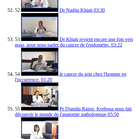
52
Dr Nadjia Khiati
03:30
53
Dr Khiati revient encore une fois vers
nous, pour nous parler du cancer de l'endomètre.
03:22
54
le cancer du sein chez l'homme en
l'occurrence.
01:20
55
Pr Djamila Raissi- Kerboua nous fait
découvrir le monde de l'anatomie pathologique
05:50