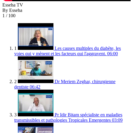
Esseha TV
By Esseha
1
/ 100
1
Les causes multiples du diabète, les
voies qui y mènent et les facteurs qui l'aggravent.
06:00
2
Dr Meriem Zeghar, chirurgienne
dentiste
06:42
3
Pr Idir Bitam spécialiste en maladies
transmissibles et pathologies Tropicales Emergentes
03:09