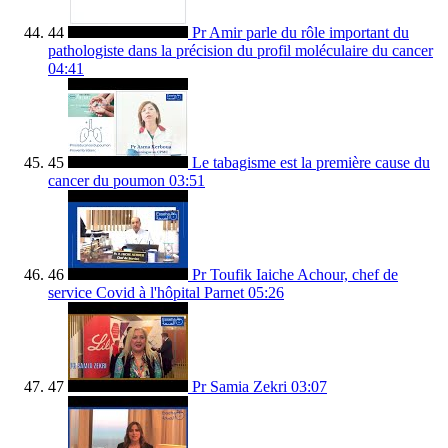
44
Pr Amir parle du rôle important du
pathologiste dans la précision du profil moléculaire du cancer
04:41
45
Le tabagisme est la première cause du
cancer du poumon
03:51
46
Pr Toufik Iaiche Achour, chef de
service Covid à l'hôpital Parnet
05:26
47
Pr Samia Zekri
03:07