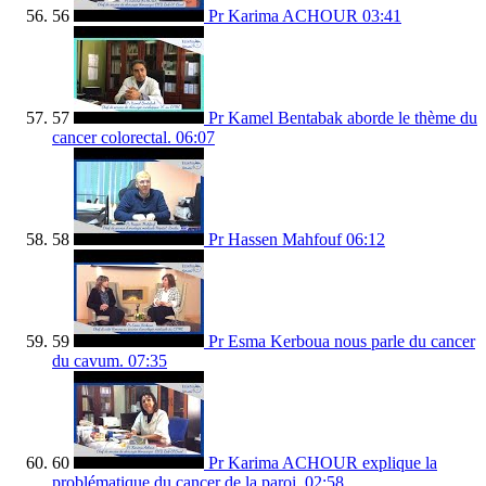
56
Pr Karima ACHOUR
03:41
57
Pr Kamel Bentabak aborde le thème du
cancer colorectal.
06:07
58
Pr Hassen Mahfouf
06:12
59
Pr Esma Kerboua nous parle du cancer
du cavum.
07:35
60
Pr Karima ACHOUR explique la
problématique du cancer de la paroi.
02:58