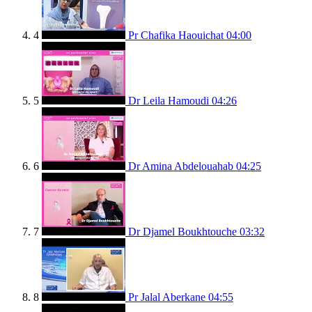
4
Pr Chafika Haouichat
04:00
5
Dr Leila Hamoudi
04:26
6
Dr Amina Abdelouahab
04:25
7
Dr Djamel Boukhtouche
03:32
8
Pr Jalal Aberkane
04:55