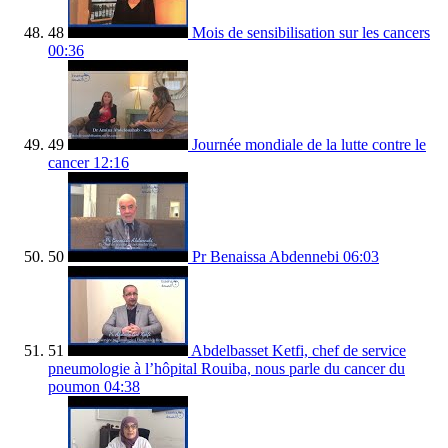
48
Mois de sensibilisation sur les cancers
00:36
49
Journée mondiale de la lutte contre le
cancer
12:16
50
Pr Benaissa Abdennebi
06:03
51
Abdelbasset Ketfi, chef de service
pneumologie à l’hôpital Rouiba, nous parle du cancer du
poumon
04:38