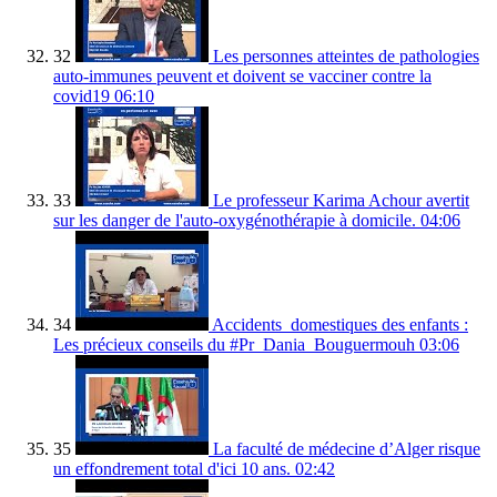
32
Les personnes atteintes de pathologies
auto-immunes peuvent et doivent se vacciner contre la
covid19
06:10
33
Le professeur Karima Achour avertit
sur les danger de l'auto-oxygénothérapie à domicile.
04:06
34
Accidents_domestiques des enfants :
Les précieux conseils du #Pr_Dania_Bouguermouh
03:06
35
La faculté de médecine d’Alger risque
un effondrement total d'ici 10 ans.
02:42