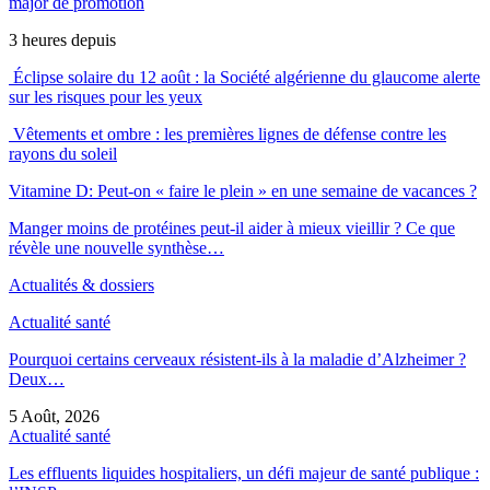
major de promotion
3 heures depuis
Éclipse solaire du 12 août : la Société algérienne du glaucome alerte
sur les risques pour les yeux
Vêtements et ombre : les premières lignes de défense contre les
rayons du soleil
Vitamine D: Peut-on « faire le plein » en une semaine de vacances ?
Manger moins de protéines peut-il aider à mieux vieillir ? Ce que
révèle une nouvelle synthèse…
Actualités & dossiers
Actualité santé
Pourquoi certains cerveaux résistent-ils à la maladie d’Alzheimer ?
Deux…
5 Août, 2026
Actualité santé
Les effluents liquides hospitaliers, un défi majeur de santé publique :