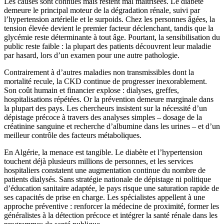
Les causes sont connues mais restent mal maîtrisées. Le diabète
demeure le principal moteur de la dégradation rénale, suivi par
l’hypertension artérielle et le surpoids. Chez les personnes âgées, la
tension élevée devient le premier facteur déclenchant, tandis que la
glycémie reste déterminante à tout âge. Pourtant, la sensibilisation du
public reste faible : la plupart des patients découvrent leur maladie
par hasard, lors d’un examen pour une autre pathologie.
Contrairement à d’autres maladies non transmissibles dont la
mortalité recule, la CKD continue de progresser inexorablement.
Son coût humain et financier explose : dialyses, greffes,
hospitalisations répétées. Or la prévention demeure marginale dans
la plupart des pays. Les chercheurs insistent sur la nécessité d’un
dépistage précoce à travers des analyses simples – dosage de la
créatinine sanguine et recherche d’albumine dans les urines – et d’un
meilleur contrôle des facteurs métaboliques.
En Algérie, la menace est tangible. Le diabète et l’hypertension
touchent déjà plusieurs millions de personnes, et les services
hospitaliers constatent une augmentation continue du nombre de
patients dialysés. Sans stratégie nationale de dépistage ni politique
d’éducation sanitaire adaptée, le pays risque une saturation rapide de
ses capacités de prise en charge. Les spécialistes appellent à une
approche préventive : renforcer la médecine de proximité, former les
généralistes à la détection précoce et intégrer la santé rénale dans les