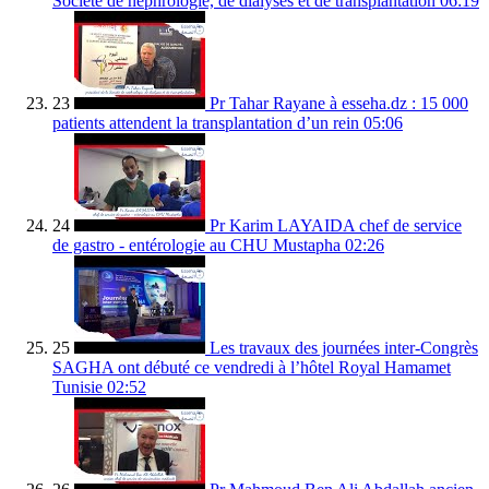
Société de néphrologie, de dialysés et de transplantation
06:19
23
Pr Tahar Rayane à esseha.dz : 15 000
patients attendent la transplantation d’un rein
05:06
24
Pr Karim LAYAIDA chef de service
de gastro - entérologie au CHU Mustapha
02:26
25
Les travaux des journées inter-Congrès
SAGHA ont débuté ce vendredi à l’hôtel Royal Hamamet
Tunisie
02:52