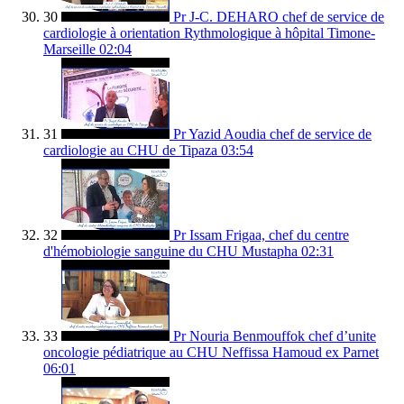
30
Pr J-C. DEHARO chef de service de
cardiologie à orientation Rythmologique à hôpital Timone-
Marseille
02:04
31
Pr Yazid Aoudia chef de service de
cardiologie au CHU de Tipaza
03:54
32
Pr Issam Frigaa, chef du centre
d'hémobiologie sanguine du CHU Mustapha
02:31
33
Pr Nouria Benmouffok chef d’unite
oncologie pédiatrique au CHU Neffissa Hamoud ex Parnet
06:01