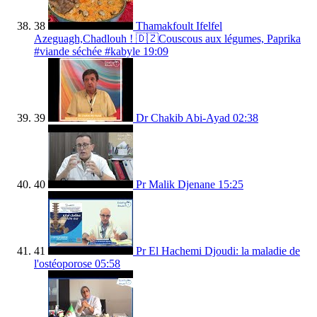
38
Thamakfoult Ifelfel
Azeguagh,Chadlouh ! 🇩🇿Couscous aux légumes, Paprika
#viande séchée #kabyle
19:09
39
Dr Chakib Abi-Ayad
02:38
40
Pr Malik Djenane
15:25
41
Pr El Hachemi Djoudi: la maladie de
l'ostéoporose
05:58