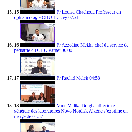
15
Pr Louisa Chachoua Professeur en
ophtalmologie CHU H. Dey
07:21
16
Pr Azzedine Mekki, chef du service de
pédiatrie du CHU Parnet
06:00
17
Pr Rachid Malek
04:58
18
Mme Malika Derghal directrice
générale des laboratoires Novo Nordisk Algérie s’exprime en
marge de
01:37