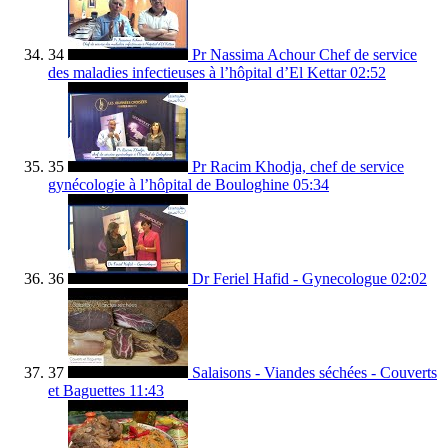
34
Pr Nassima Achour Chef de service
des maladies infectieuses à l’hôpital d’El Kettar
02:52
35
Pr Racim Khodja, chef de service
gynécologie à l’hôpital de Bouloghine
05:34
36
Dr Feriel Hafid - Gynecologue
02:02
37
Salaisons - Viandes séchées - Couverts
et Baguettes
11:43