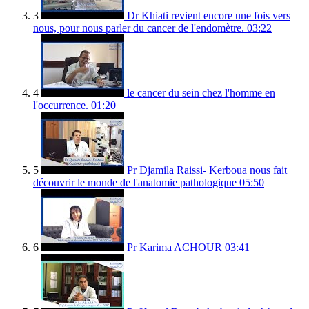
3
Dr Khiati revient encore une fois vers
nous, pour nous parler du cancer de l'endomètre.
03:22
4
le cancer du sein chez l'homme en
l'occurrence.
01:20
5
Pr Djamila Raissi- Kerboua nous fait
découvrir le monde de l'anatomie pathologique
05:50
6
Pr Karima ACHOUR
03:41