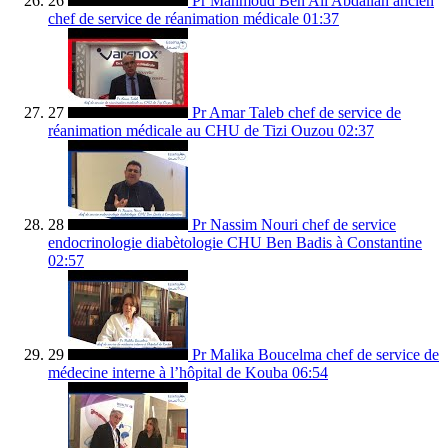
26
Pr Mahmoud Ben Ali Abdallah ancien
chef de service de réanimation médicale
01:37
27
Pr Amar Taleb chef de service de
réanimation médicale au CHU de Tizi Ouzou
02:37
28
Pr Nassim Nouri chef de service
endocrinologie diabètologie CHU Ben Badis à Constantine
02:57
29
Pr Malika Boucelma chef de service de
médecine interne à l’hôpital de Kouba
06:54