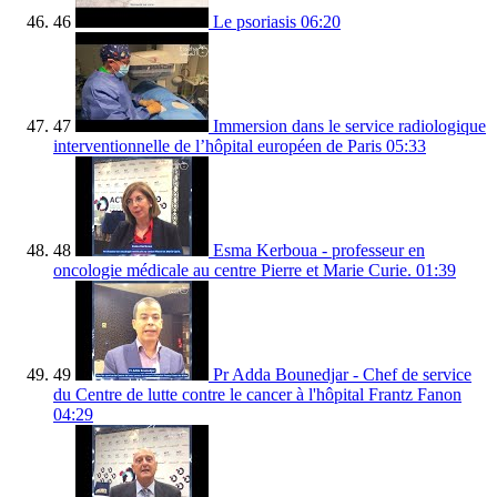
46
Le psoriasis
06:20
47
Immersion dans le service radiologique
interventionnelle de l’hôpital européen de Paris
05:33
48
Esma Kerboua - professeur en
oncologie médicale au centre Pierre et Marie Curie.
01:39
49
Pr Adda Bounedjar - Chef de service
du Centre de lutte contre le cancer à l'hôpital Frantz Fanon
04:29