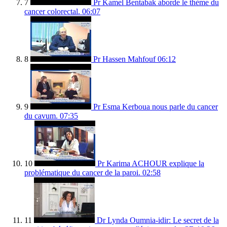
7
Pr Kamel Bentabak aborde le thème du
cancer colorectal.
06:07
8
Pr Hassen Mahfouf
06:12
9
Pr Esma Kerboua nous parle du cancer
du cavum.
07:35
10
Pr Karima ACHOUR explique la
problématique du cancer de la paroi.
02:58
11
Dr Lynda Oumnia-idir: Le secret de la