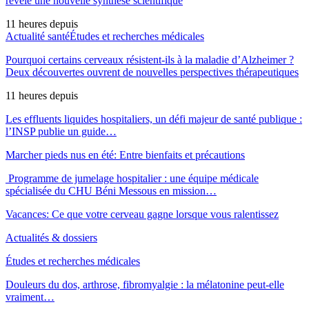
révèle une nouvelle synthèse scientifique
11 heures depuis
Actualité santé
Études et recherches médicales
Pourquoi certains cerveaux résistent-ils à la maladie d’Alzheimer ?
Deux découvertes ouvrent de nouvelles perspectives thérapeutiques
11 heures depuis
Les effluents liquides hospitaliers, un défi majeur de santé publique :
l’INSP publie un guide…
Marcher pieds nus en été: Entre bienfaits et précautions
Programme de jumelage hospitalier : une équipe médicale
spécialisée du CHU Béni Messous en mission…
Vacances: Ce que votre cerveau gagne lorsque vous ralentissez
Actualités & dossiers
Études et recherches médicales
Douleurs du dos, arthrose, fibromyalgie : la mélatonine peut-elle
vraiment…