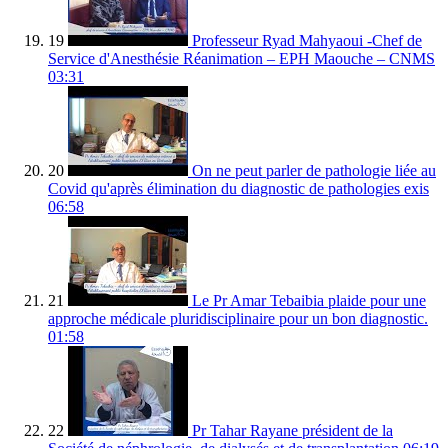
19
Professeur Ryad Mahyaoui -Chef de
Service d'Anesthésie Réanimation – EPH Maouche – CNMS
03:31
20
On ne peut parler de pathologie liée au
Covid qu'après élimination du diagnostic de pathologies exis
06:58
21
Le Pr Amar Tebaibia plaide pour une
approche médicale pluridisciplinaire pour un bon diagnostic.
01:58
22
Pr Tahar Rayane président de la