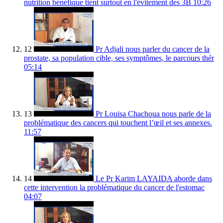
nutrition bénéfique tient surtout en l'évitement des 3B
10:26
12
Pr Adjali nous parler du cancer de la
prostate, sa population cible, ses symptômes, le parcours thér
05:14
13
Pr Louisa Chachoua nous parle de la
problématique des cancers qui touchent l’œil et ses annexes.
11:57
14
Le Pr Karim LAYAIDA aborde dans
cette intervention la problématique du cancer de l'estomac
04:07