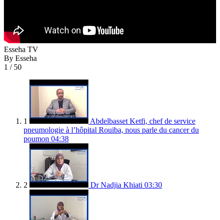
Esseha TV
By Esseha
1
/ 50
1
Abdelbasset Ketfi, chef de service
pneumologie à l’hôpital Rouiba, nous parle du cancer du
poumon
04:38
2
Dr Nadjia Khiati
03:30