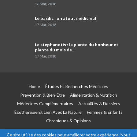
faire…
01:54
16 Mar, 2018
Dr Mustapha Koubaa
Le basilic : un atout médicinal
41
03:21
17 Mar, 2018
Pr Lyes Ait El Hadj
Le stephanotis : la plante du bonheur et
42
04:33
plante du mois de…
17 Mar, 2018
Campagne de sensibilisation sur le cancer de
prostate les Laboratoires Frater-Razes
43
01:52
Home
Études Et Recherches Médicales
Pr Amir parle du rôle important du
pathologiste dans la précision du profil
44
Prévention & Bien-Être
Alimentation & Nutrition
moléculaire du cancer
04:41
Médecines Complémentaires
Actualités & Dossiers
Écothérapie Et Lien Avec La Nature
Femmes & Enfants
Le tabagisme est la première cause du
cancer du poumon
45
Chroniques & Opinions
03:51
Ce site utilise des cookies pour améliorer votre expérience. Nous
Pr Toufik Iaiche Achour, chef de service Covid