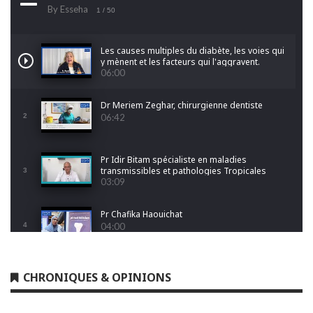
By Esseha
1
/ 50
Les causes multiples du diabète, les voies qui
y mènent et les facteurs qui l'aggravent.
06:00
Dr Meriem Zeghar, chirurgienne dentiste
2
06:42
Pr Idir Bitam spécialiste en maladies
transmissibles et pathologies Tropicales
3
Emergentes
03:09
Pr Chafika Haouichat
4
04:00
Dr Leila Hamoudi
CHRONIQUES & OPINIONS
5
04:26