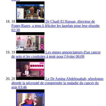
18
Dr Chadi El Hassan, directeur de
Frater-Razes, a tenu à féliciter les lauréats pour leur réussite
02:30
19
Les signes annonciateurs d'un cancer
de sein et les conduites à tenir pour l’éviter
06:09
20
Le Dr Amina Abdelouahab, sénologue,
aborde la nécessité de comprendre la maladie du cancer du
sein
03:46