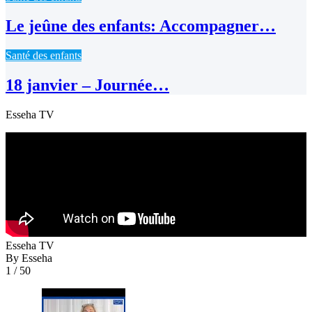
Le jeûne des enfants: Accompagner…
Santé des enfants
18 janvier – Journée…
Esseha TV
Esseha TV
By Esseha
1
/ 50