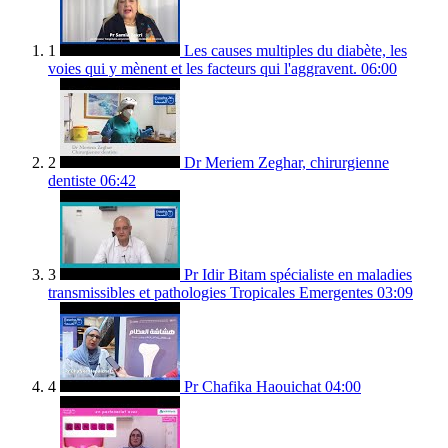
1
Les causes multiples du diabète, les
voies qui y mènent et les facteurs qui l'aggravent.
06:00
2
Dr Meriem Zeghar, chirurgienne
dentiste
06:42
3
Pr Idir Bitam spécialiste en maladies
transmissibles et pathologies Tropicales Emergentes
03:09
4
Pr Chafika Haouichat
04:00