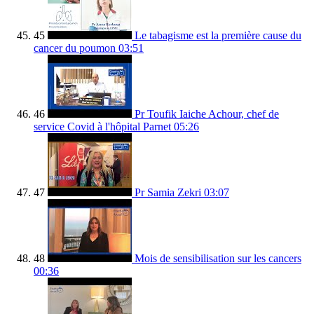
45
Le tabagisme est la première cause du
cancer du poumon
03:51
46
Pr Toufik Iaiche Achour, chef de
service Covid à l'hôpital Parnet
05:26
47
Pr Samia Zekri
03:07
48
Mois de sensibilisation sur les cancers
00:36