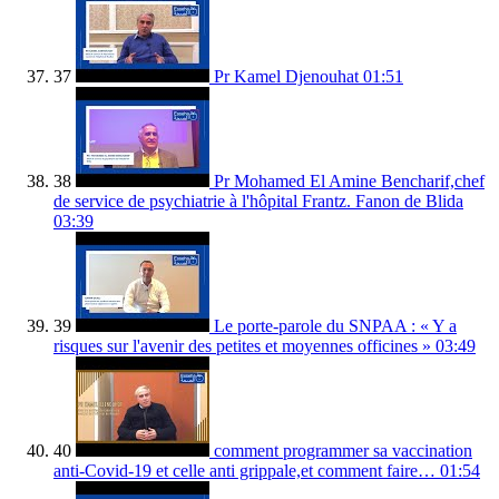
37
Pr Kamel Djenouhat
01:51
38
Pr Mohamed El Amine Bencharif,chef
de service de psychiatrie à l'hôpital Frantz. Fanon de Blida
03:39
39
Le porte-parole du SNPAA : « Y a
risques sur l'avenir des petites et moyennes officines »
03:49
40
comment programmer sa vaccination
anti-Covid-19 et celle anti grippale,et comment faire…
01:54