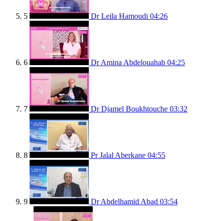
5
Dr Leila Hamoudi
04:26
6
Dr Amina Abdelouahab
04:25
7
Dr Djamel Boukhtouche
03:32
8
Pr Jalal Aberkane
04:55
9
Dr Abdelhamid Abad
03:54