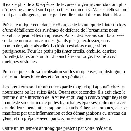
Il existe plus de 200 espèces de levures du germe candida dont plus
d’une vingtaine vit sur la peau et les muqueuses. Mais si celles-ci ne
sont pas pathogènes, on ne peut en dire autant du candidat albicans.
Présente uniquement dans le côlon, cette levure quitte l’intestin lors
d’une défaillance des systèmes de défense de l’organisme pour
envahir la peau et les muqueuses. Ainsi, des lésions sont localisées
sur la peau ou au niveau des grands plis (inter-fessier, sous
mammaire, aine, aisselle). La lésion est alors rouge vif et
prurigineuse. Pour les petits plis (inter orteils, ombilic, derrière
l’oreille), la lésion a un fond blanchâtre ou rouge, fissuré avec
quelques vésicules.
Pour ce qui est de sa localisation sur les muqueuses, on distinguera
des candidoses buccales et d’autres génitales.
Les premières sont représentées par le muguet qui apparaît chez les
nourrissons ou les sujets âgés. Quant aux secondes, il s’agit chez la
femme d’une infection de la vulve et du vagin (vulvo-vaginite) et se
manifeste sous forme de pertes blanchâtres épaisses, indolores avec
des douleurs pendant les rapports sexuels. Chez les hommes, elle se
manifeste par une inflammation et des démangeaisons au niveau du
gland et du prépuce avec, parfois, un écoulement purulent.
Outre un traitement antifongique prescrit par votre médecin,