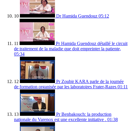
10
Dr Hamida Guendouz
05:12
11
Pr Hamida Guendouz détaillé le circuit
de traitement de la maladie que doit empreinter la patiente,
05:34
12
Pr Zoubir KARA parle de la journée
de formation organisée par les laboratoires Frater-Razes
01:11
13
Pr Benbakouch: la production
nationale du Varenox est une excellente initiative .
01:38