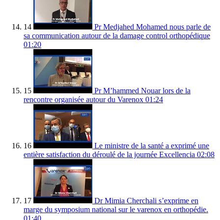
14
Pr Medjahed Mohamed nous parle de
sa communication autour de la damage control orthopédique
01:20
15
Pr M’hammed Nouar lors de la
rencontre organisée autour du Varenox
01:24
16
Le ministre de la santé a exprimé une
entière satisfaction du déroulé de la journée Excellencia
02:08
17
Dr Mimia Cherchali s’exprime en
marge du symposium national sur le varenox en orthopédie.
01:40