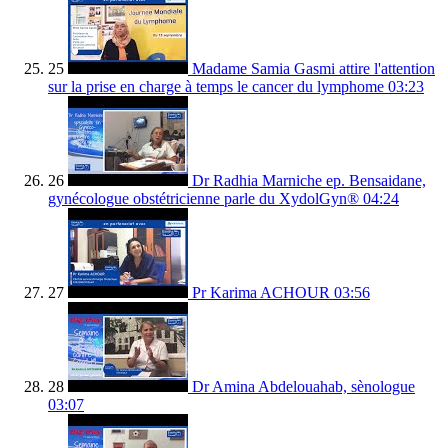
25
Madame Samia Gasmi attire l'attention
sur la prise en charge à temps le cancer du lymphome
03:23
26
Dr Radhia Marniche ep. Bensaidane,
gynécologue obstétricienne parle du XydolGyn®
04:24
27
Pr Karima ACHOUR
03:56
28
Dr Amina Abdelouahab, sènologue
03:07