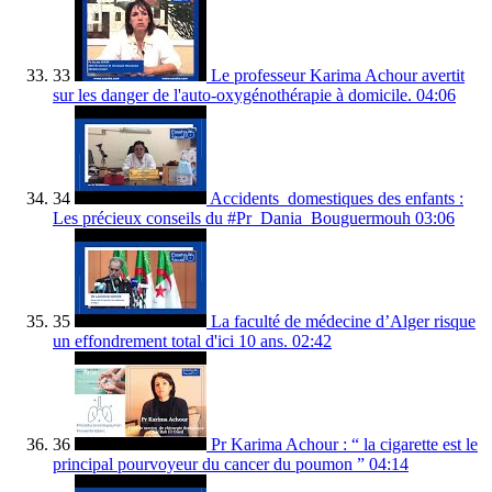
33
Le professeur Karima Achour avertit
sur les danger de l'auto-oxygénothérapie à domicile.
04:06
34
Accidents_domestiques des enfants :
Les précieux conseils du #Pr_Dania_Bouguermouh
03:06
35
La faculté de médecine d’Alger risque
un effondrement total d'ici 10 ans.
02:42
36
Pr Karima Achour : “ la cigarette est le
principal pourvoyeur du cancer du poumon ”
04:14