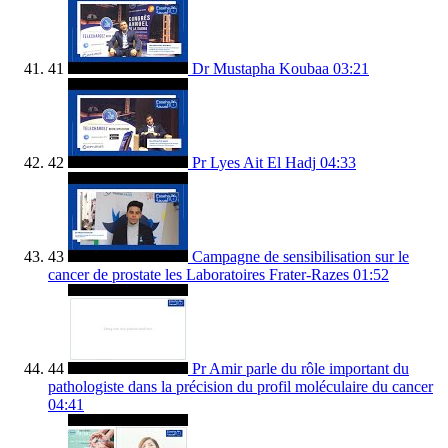
41
Dr Mustapha Koubaa
03:21
42
Pr Lyes Ait El Hadj
04:33
43
Campagne de sensibilisation sur le
cancer de prostate les Laboratoires Frater-Razes
01:52
44
Pr Amir parle du rôle important du
pathologiste dans la précision du profil moléculaire du cancer
04:41