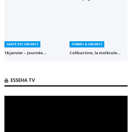
SANTÉ DES ENFANTS
FEMMES & ENFANTS
18 janvier – Journée…
Colibactine, la molécule…
ESSEHA TV