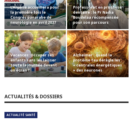
L’Algérie accueillera pour
Professorat en prothèse
la première fois le
dentaire : le Pr Nadia
Congrès panarabe de
Boudelaa récompensée
neurologie en avril 2027
pour son parcours
Vacances: Occuper ses
Alzheimer : quand la
enfants sans les laisser
protéine tau dérègle les
toute la journée devant
« centrales énergétiques
un écran ?
» des neurones
ACTUALITÉS & DOSSIERS
ACTUALITÉ SANTÉ