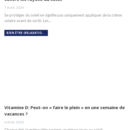
7 Août, 2026
Se protéger du soleil ne signifie pas uniquement appliquer de la crème
solaire avant de sortir. Les…
BIEN-ÊTRE (RELAXATION, MÉDITATION, SOIN DU CORPS)
Vitamine D: Peut-on « faire le plein » en une semaine de
vacances ?
6 Août, 2026
Chaque été, la même idée revient : quelques jours au soleil