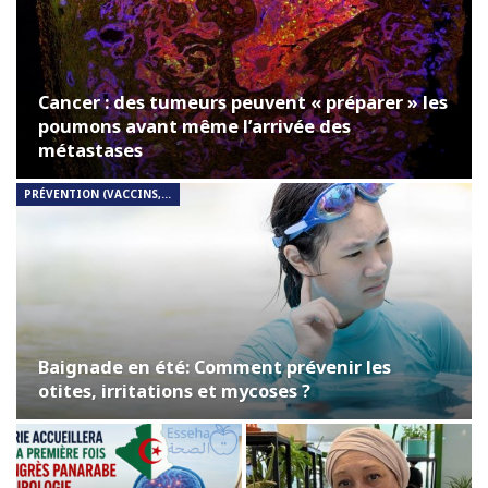
Cancer : des tumeurs peuvent « préparer » les
poumons avant même l’arrivée des
métastases
PRÉVENTION (VACCINS, DÉPISTAGE, HYGIÈNE)
Baignade en été: Comment prévenir les
otites, irritations et mycoses ?