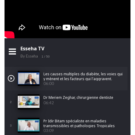
Esseha TV
By Esseha
1
/ 50
Les causes multiples du diabète, les voies qui
y mènent et les facteurs qui l'aggravent.
06:00
Dr Meriem Zeghar, chirurgienne dentiste
2
06:42
Pr Idir Bitam spécialiste en maladies
transmissibles et pathologies Tropicales
3
Emergentes
03:09