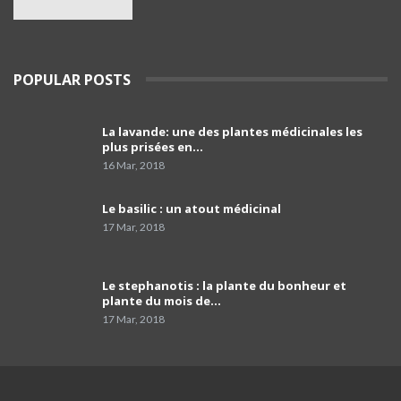
service de psychiatrie à l'hôpital Frantz. Fanon
38
de Blida
03:39
Le porte-parole du SNPAA : « Y a risques sur
POPULAR POSTS
l'avenir des petites et moyennes officines »
39
03:49
La lavande: une des plantes médicinales les
comment programmer sa vaccination anti-
plus prisées en…
Covid-19 et celle anti grippale,et comment
40
faire…
01:54
16 Mar, 2018
Dr Mustapha Koubaa
Le basilic : un atout médicinal
41
03:21
17 Mar, 2018
Pr Lyes Ait El Hadj
Le stephanotis : la plante du bonheur et
42
04:33
plante du mois de…
17 Mar, 2018
Campagne de sensibilisation sur le cancer de
prostate les Laboratoires Frater-Razes
43
01:52