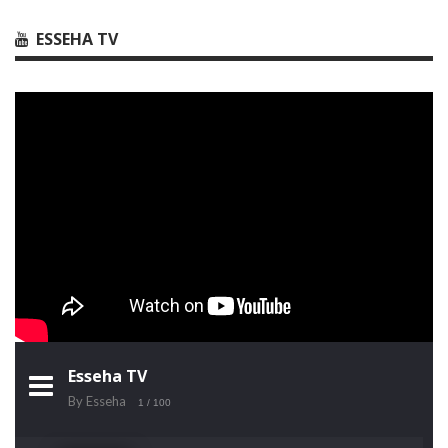
ESSEHA TV
Esseha TV
By Esseha
1
/ 100