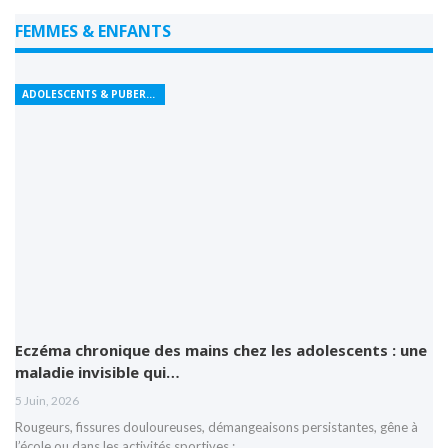
FEMMES & ENFANTS
ADOLESCENTS & PUBERTÉ
Eczéma chronique des mains chez les adolescents : une
maladie invisible qui…
5 Juin, 2026
Rougeurs, fissures douloureuses, démangeaisons persistantes, gêne à
l’école ou dans les activités sportives :…