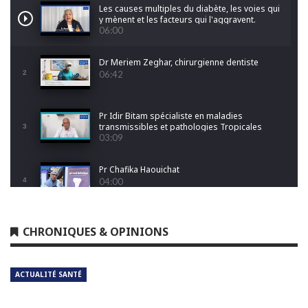
Les causes multiples du diabète, les voies qui
y mènent et les facteurs qui l'aggravent.
06:00
Dr Meriem Zeghar, chirurgienne dentiste
2
06:42
Pr Idir Bitam spécialiste en maladies
transmissibles et pathologies Tropicales
3
Emergentes
03:09
Pr Chafika Haouichat
4
04:00
Dr Leila Hamoudi
CHRONIQUES & OPINIONS
5
04:26
ACTUALITÉ SANTÉ
Dr Amina Abdelouahab
6
04:25