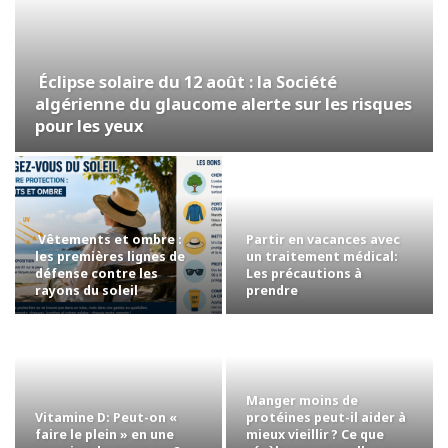
Éclipse solaire du 12 août : la Société
algérienne du glaucome alerte sur les risques
pour les yeux
Vêtements et ombre :
Partir en vacances avec
les premières lignes de
un traitement médical:
défense contre les
Les précautions à
rayons du soleil
prendre
Manger moins de
Vitamine D: Peut-on «
protéines peut-il aider à
faire le plein » en une
mieux vieillir ? Ce que