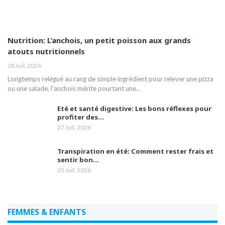
Nutrition: L’anchois, un petit poisson aux grands
atouts nutritionnels
28 Juil, 2026
Longtemps relégué au rang de simple ingrédient pour relever une pizza
ou une salade, l’anchois mérite pourtant une…
Eté et santé digestive: Les bons réflexes pour
profiter des…
27 Juil, 2026
Transpiration en été: Comment rester frais et
sentir bon…
25 Juil, 2026
FEMMES & ENFANTS