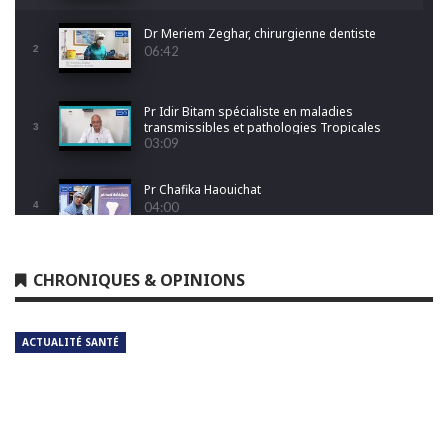
Dr Meriem Zeghar, chirurgienne dentiste
2
06:42
Pr Idir Bitam spécialiste en maladies
transmissibles et pathologies Tropicales
3
Emergentes
03:09
Pr Chafika Haouichat
4
04:00
Dr Leila Hamoudi
CHRONIQUES & OPINIONS
5
04:26
ACTUALITÉ SANTÉ
Dr Amina Abdelouahab
6
04:25
Dr Djamel Boukhtouche
7
03:32