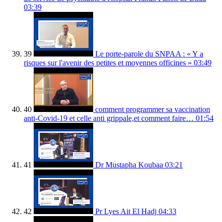
03:39
39
Le porte-parole du SNPAA : « Y a
risques sur l'avenir des petites et moyennes officines »
03:49
40
comment programmer sa vaccination
anti-Covid-19 et celle anti grippale,et comment faire…
01:54
41
Dr Mustapha Koubaa
03:21
42
Pr Lyes Ait El Hadj
04:33