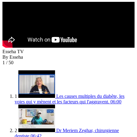
Esseha TV
By Esseha
1
/ 50
1
Les causes multiples du diabète, les
voies qui y mènent et les facteurs qui l'aggravent.
06:00
2
Dr Meriem Zeghar, chirurgienne
dentiste
06:42