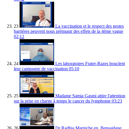
23
La vaccination et le respect des gestes
barrières peuvent nous prémunir des effets de la 4ème vague
02:12
24
Les laboratoires Frater-Razes bouclent
leur campagne de vaccination
05:10
25
Madame Samia Gasmi attire l'attention
sur la prise en charge à temps le cancer du lymphome
03:23
26
Dr Radhia Marniche ep. Bensaidane,