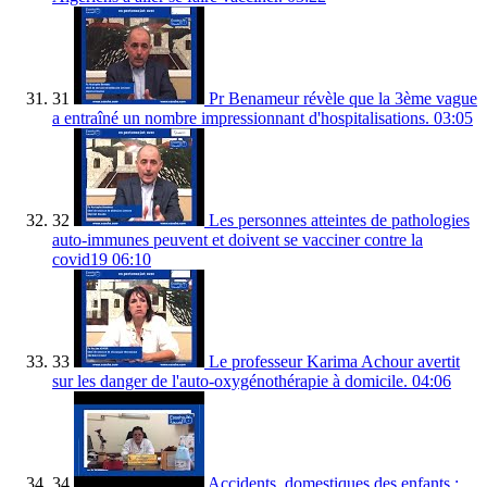
31
Pr Benameur révèle que la 3ème vague
a entraîné un nombre impressionnant d'hospitalisations.
03:05
32
Les personnes atteintes de pathologies
auto-immunes peuvent et doivent se vacciner contre la
covid19
06:10
33
Le professeur Karima Achour avertit
sur les danger de l'auto-oxygénothérapie à domicile.
04:06
34
Accidents_domestiques des enfants :