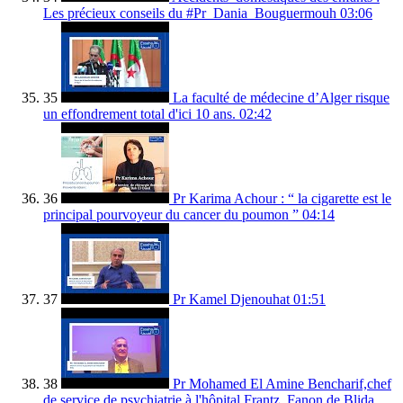
Les précieux conseils du #Pr_Dania_Bouguermouh
03:06
35
La faculté de médecine d’Alger risque
un effondrement total d'ici 10 ans.
02:42
36
Pr Karima Achour : “ la cigarette est le
principal pourvoyeur du cancer du poumon ”
04:14
37
Pr Kamel Djenouhat
01:51
38
Pr Mohamed El Amine Bencharif,chef
de service de psychiatrie à l'hôpital Frantz. Fanon de Blida