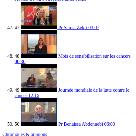
47
Pr Samia Zekri
03:07
48
Mois de sensibilisation sur les cancers
00:36
49
Journée mondiale de la lutte contre le
cancer
12:16
50
Pr Benaissa Abdennebi
06:03
Chroniques & opinions