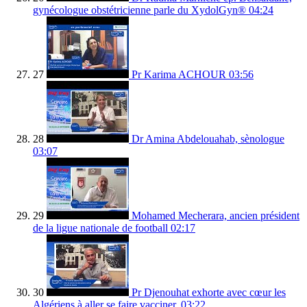
gynécologue obstétricienne parle du XydolGyn®
04:24
27
Pr Karima ACHOUR
03:56
28
Dr Amina Abdelouahab, sènologue
03:07
29
Mohamed Mecherara, ancien président
de la ligue nationale de football
02:17
30
Pr Djenouhat exhorte avec cœur les
Algériens à aller se faire vacciner.
03:22