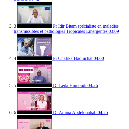
3
Pr Idir Bitam spécialiste en maladies
transmissibles et pathologies Tropicales Emergentes
03:09
4
Pr Chafika Haouichat
04:00
5
Dr Leila Hamoudi
04:26
6
Dr Amina Abdelouahab
04:25