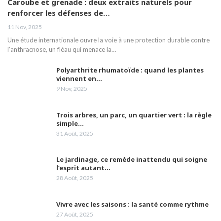
Caroube et grenade : deux extraits naturels pour
renforcer les défenses de…
Le Dr Amina Abdelouahab, sénologue,
aborde la nécessité de comprendre la
20
11 Nov, 2025
maladie du cancer du sein
03:46
Une étude internationale ouvre la voie à une protection durable contre
l’anthracnose, un fléau qui menace la…
M Hamoumou: Huit brûlés nessissitant un
transfert vers l'étranger sont pris en charge
21
par la CNAS.
02:04
Polyarthrite rhumatoïde : quand les plantes
viennent en…
9 Nov, 2025
Mme Abdelli fait le point sur les défis pour
une bonne qualité de vie aux malades
22
d'Alzheimer.
05:42
Trois arbres, un parc, un quartier vert : la règle
simple…
La vaccination et le respect des gestes
31 Août, 2025
barrières peuvent nous prémunir des effets
23
de la 4ème vague
02:12
Le jardinage, ce remède inattendu qui soigne
Les laboratoires Frater-Razes bouclent leur
l’esprit autant…
campagne de vaccination
24
28 Août, 2025
05:10
Vivre avec les saisons : la santé comme rythme
Madame Samia Gasmi attire l'attention sur la
prise en charge à temps le cancer du
25
27 Août, 2025
lymphome
03:23