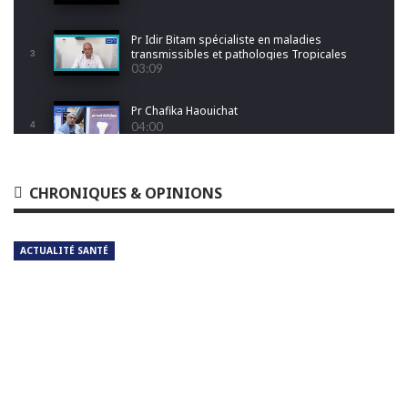
Pr Idir Bitam spécialiste en maladies
transmissibles et pathologies Tropicales
3
Emergentes
03:09
Pr Chafika Haouichat
4
04:00
Dr Leila Hamoudi
CHRONIQUES & OPINIONS
5
04:26
ACTUALITÉ SANTÉ
Dr Amina Abdelouahab
6
04:25
Dr Djamel Boukhtouche
7
03:32
Pr Jalal Aberkane