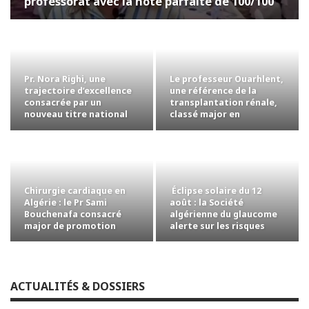
professorat avec la note parfaite de 100/100
Pr. Nora Righi, une
Le professeur Ouarhlent,
trajectoire d’excellence
une référence de la
consacrée par un
transplantation rénale,
nouveau titre national
classé major en
chirurgie…
Chirurgie cardiaque en
Éclipse solaire du 12
Algérie : le Pr Sami
août : la Société
Bouchenafa consacré
algérienne du glaucome
major de promotion
alerte sur les risques
pour les yeux
ACTUALITÉS & DOSSIERS