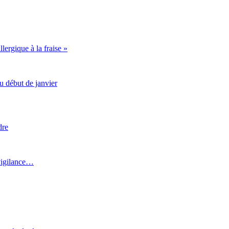
lergique à la fraise »
u début de janvier
dre
 vigilance…