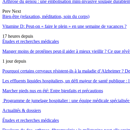
Arthrose du genou : une embolisation mini-invasive soulage durable
Prev
Next
Bien-être (relaxation, méditation, soin du corps)
Vitamine D: Peut-on « faire le plein » en une semaine de vacances ?
17 heures depuis
Études et recherches médicales
Manger moins de protéines peut-il aider à mieux vieillir ? Ce que révè
1 jour depuis
Pourquoi certains cerveaux résistent-ils à la maladie d’Alzheimer ?
Les effluents liquides hospitaliers, un défi majeur de santé publique 
Marcher pieds nus en été: Entre bienfaits et précautions
Programme de jumelage hospitalier : une équipe médicale spéciali
Actualités & dossiers
Études et recherches médicales