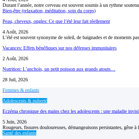
Durant l’année, notre cerveau est souvent soumis à un rythme soutenu
Bien-être (relaxation, méditation, soin du corps)
Peau, cheveux, ongles: Ce que l’été leur fait réellement
4 Août, 2026
L’été est souvent synonyme de soleil, de baignades et de moments pass
Vacances: Effets bénéfiques sur nos défenses immunitaires
2 Août, 2026
Nutrition: L’anchois, un petit poisson aux grands atouts…
28 Juil, 2026
Femmes & enfants
Adolescents & puberté
Eczéma chronique des mains chez les adolescents : une maladie invis
5 Juin, 2026
Rougeurs, fissures douloureuses, démangeaisons persistantes, gêne à l’
Santé des enfants