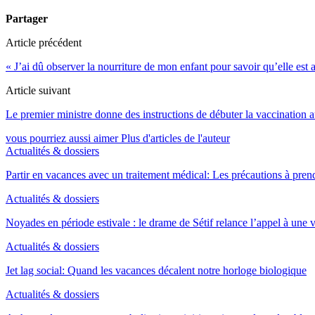
Partager
Article précédent
« J’ai dû observer la nourriture de mon enfant pour savoir qu’elle est al
Article suivant
Le premier ministre donne des instructions de débuter la vaccination a
vous pourriez aussi aimer
Plus d'articles de l'auteur
Actualités & dossiers
Partir en vacances avec un traitement médical: Les précautions à pren
Actualités & dossiers
Noyades en période estivale : le drame de Sétif relance l’appel à une
Actualités & dossiers
Jet lag social: Quand les vacances décalent notre horloge biologique
Actualités & dossiers