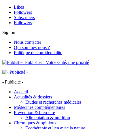
Likes
Followers
Subscribers
Followers
Sign in
Nous contacter
Qui sommes-nous ?
Politique de confidentialité
Publisher - Votre santé, une priorité
- Publicité -
Accueil
Actualités & dossiers
Études et recherches médicales
Médecines complémentaires
Prévention & bien-être
Alimentation & nutrition
Chroniques & opinions
Écothérapie et lien avec la nature