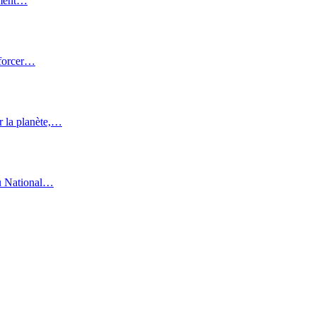
aiment…
nforcer…
r la planète,…
au National…