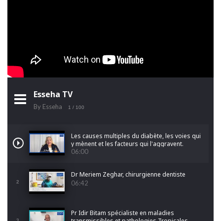
Esseha TV
By Esseha
1
/ 100
Les causes multiples du diabète, les voies qui
y mènent et les facteurs qui l'aggravent.
06:00
Dr Meriem Zeghar, chirurgienne dentiste
2
06:42
Pr Idir Bitam spécialiste en maladies
transmissibles et pathologies Tropicales
3