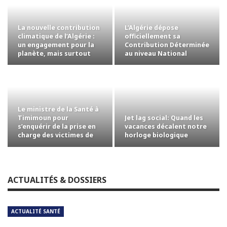
La nouvelle contribution
L’Algérie dépose
climatique de l’Algérie :
officiellement sa
un engagement pour la
Contribution Déterminée
planète, mais surtout
au niveau National
pour…
révisée auprès des…
Le ministre de la Santé à
Jet lag social: Quand les
Timimoun pour
vacances décalent notre
s’enquérir de la prise en
horloge biologique
charge des victimes de
l’accident…
ACTUALITÉS & DOSSIERS
ACTUALITÉ SANTÉ