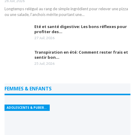
28 Juil, 2026
Longtemps relégué au rang de simple ingrédient pour relever une pizza
ou une salade, l’anchois mérite pourtant une…
Eté et santé digestive: Les bons réflexes pour
profiter des…
27 Juil, 2026
Transpiration en été: Comment rester frais et
sentir bon…
25 Juil, 2026
FEMMES & ENFANTS
ADOLESCENTS & PUBERTÉ