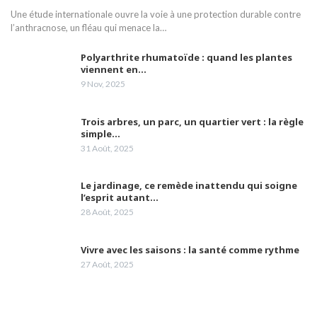
Une étude internationale ouvre la voie à une protection durable contre
l’anthracnose, un fléau qui menace la…
M Hamoumou: Huit brûlés nessissitant un
transfert vers l'étranger sont pris en charge
21
par la CNAS.
02:04
Polyarthrite rhumatoïde : quand les plantes
viennent en…
9 Nov, 2025
Mme Abdelli fait le point sur les défis pour
une bonne qualité de vie aux malades
22
d'Alzheimer.
05:42
Trois arbres, un parc, un quartier vert : la règle
simple…
La vaccination et le respect des gestes
31 Août, 2025
barrières peuvent nous prémunir des effets
23
de la 4ème vague
02:12
Le jardinage, ce remède inattendu qui soigne
Les laboratoires Frater-Razes bouclent leur
l’esprit autant…
campagne de vaccination
24
28 Août, 2025
05:10
Vivre avec les saisons : la santé comme rythme
Madame Samia Gasmi attire l'attention sur la
prise en charge à temps le cancer du
25
27 Août, 2025
lymphome
03:23
Dr Radhia Marniche ep. Bensaidane,