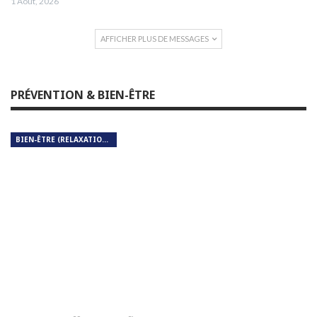
1 Août, 2026
AFFICHER PLUS DE MESSAGES
PRÉVENTION & BIEN-ÊTRE
BIEN-ÊTRE (RELAXATION, MÉDITATION, SOIN DU CORPS)