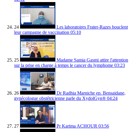
24
Les laboratoires Frater-Razes bouclent
leur campagne de vaccination
05:10
25
Madame Samia Gasmi attire l'attention
sur la prise en charge à temps le cancer du lymphome
03:23
26
Dr Radhia Marniche ep. Bensaidane,
gynécologue obstétricienne parle du XydolGyn®
04:24
27
Pr Karima ACHOUR
03:56