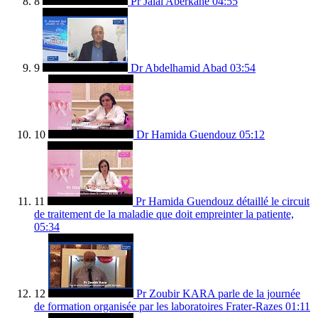
8
Pr Jalal Aberkane
04:55
9
Dr Abdelhamid Abad
03:54
10
Dr Hamida Guendouz
05:12
11
Pr Hamida Guendouz détaillé le circuit
de traitement de la maladie que doit empreinter la patiente,
05:34
12
Pr Zoubir KARA parle de la journée
de formation organisée par les laboratoires Frater-Razes
01:11