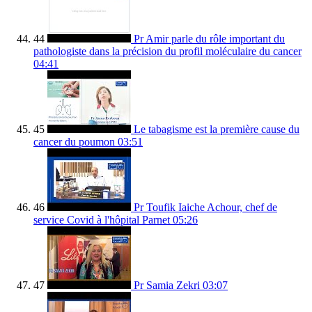
44
Pr Amir parle du rôle important du
pathologiste dans la précision du profil moléculaire du cancer
04:41
45
Le tabagisme est la première cause du
cancer du poumon
03:51
46
Pr Toufik Iaiche Achour, chef de
service Covid à l'hôpital Parnet
05:26
47
Pr Samia Zekri
03:07