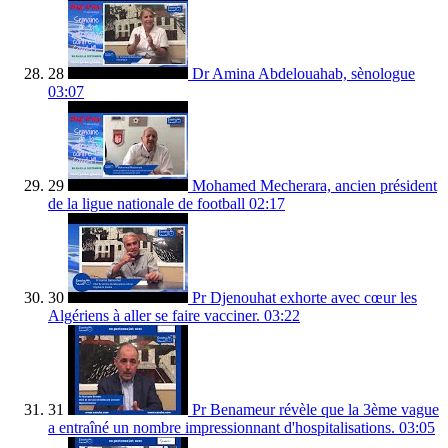
28
Dr Amina Abdelouahab, sènologue
03:07
29
Mohamed Mecherara, ancien président
de la ligue nationale de football
02:17
30
Pr Djenouhat exhorte avec cœur les
Algériens à aller se faire vacciner.
03:22
31
Pr Benameur révèle que la 3ème vague
a entraîné un nombre impressionnant d'hospitalisations.
03:05