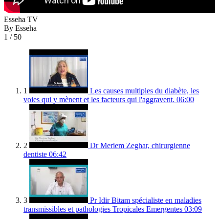
Esseha TV
By Esseha
1
/ 50
1
Les causes multiples du diabète, les
voies qui y mènent et les facteurs qui l'aggravent.
06:00
2
Dr Meriem Zeghar, chirurgienne
dentiste
06:42
3
Pr Idir Bitam spécialiste en maladies
transmissibles et pathologies Tropicales Emergentes
03:09