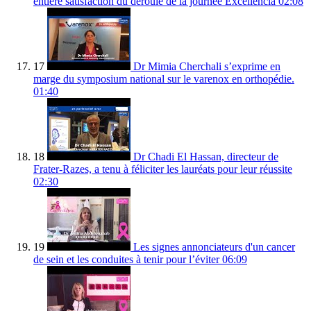
entière satisfaction du déroulé de la journée Excellencia
02:08
17
Dr Mimia Cherchali s’exprime en
marge du symposium national sur le varenox en orthopédie.
01:40
18
Dr Chadi El Hassan, directeur de
Frater-Razes, a tenu à féliciter les lauréats pour leur réussite
02:30
19
Les signes annonciateurs d'un cancer
de sein et les conduites à tenir pour l’éviter
06:09