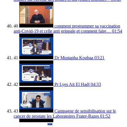
40
comment programmer sa vaccination
anti-Covid-19 et celle anti grippale,et comment faire…
01:54
41
Dr Mustapha Koubaa
03:21
42
Pr Lyes Ait El Hadj
04:33
43
Campagne de sensibilisation sur le
cancer de prostate les Laboratoires Frater-Razes
01:52