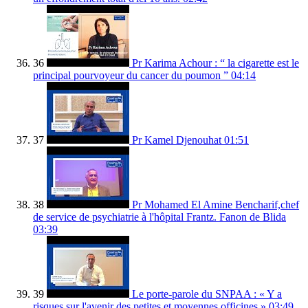
36
Pr Karima Achour : “ la cigarette est le
principal pourvoyeur du cancer du poumon ”
04:14
37
Pr Kamel Djenouhat
01:51
38
Pr Mohamed El Amine Bencharif,chef
de service de psychiatrie à l'hôpital Frantz. Fanon de Blida
03:39
39
Le porte-parole du SNPAA : « Y a
risques sur l'avenir des petites et moyennes officines »
03:49