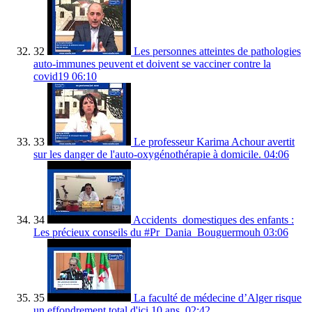
32
Les personnes atteintes de pathologies
auto-immunes peuvent et doivent se vacciner contre la
covid19
06:10
33
Le professeur Karima Achour avertit
sur les danger de l'auto-oxygénothérapie à domicile.
04:06
34
Accidents_domestiques des enfants :
Les précieux conseils du #Pr_Dania_Bouguermouh
03:06
35
La faculté de médecine d’Alger risque
un effondrement total d'ici 10 ans.
02:42