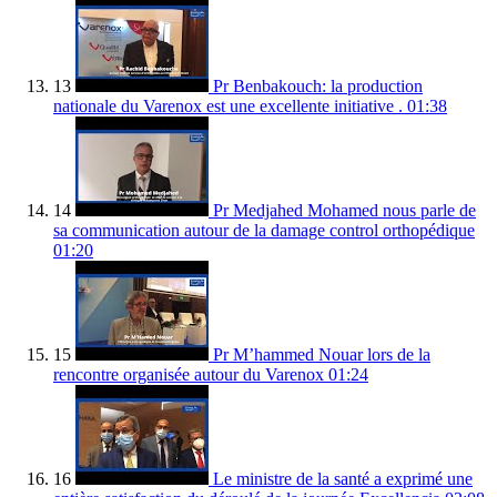
13
Pr Benbakouch: la production
nationale du Varenox est une excellente initiative .
01:38
14
Pr Medjahed Mohamed nous parle de
sa communication autour de la damage control orthopédique
01:20
15
Pr M’hammed Nouar lors de la
rencontre organisée autour du Varenox
01:24
16
Le ministre de la santé a exprimé une