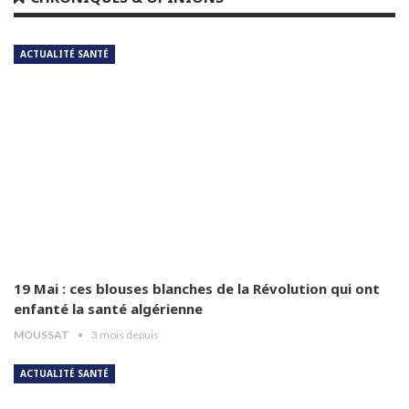
04:26
ACTUALITÉ SANTÉ
Dr Amina Abdelouahab
6
04:25
Dr Djamel Boukhtouche
7
03:32
Pr Jalal Aberkane
8
04:55
Dr Abdelhamid Abad
9
03:54
19 Mai : ces blouses blanches de la Révolution qui ont
enfanté la santé algérienne
MOUSSAT
3 mois depuis
Dr Hamida Guendouz
10
05:12
ACTUALITÉ SANTÉ