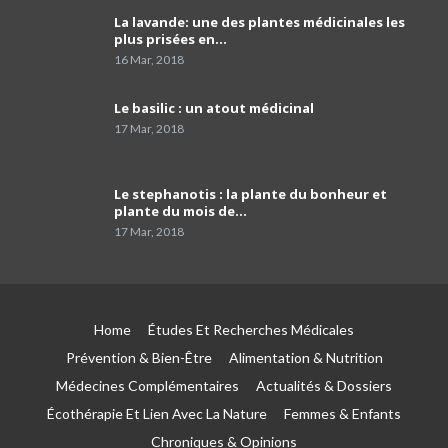
La lavande: une des plantes médicinales les
comment programmer sa vaccination anti-
plus prisées en…
Covid-19 et celle anti grippale,et comment
40
faire…
01:54
16 Mar, 2018
Dr Mustapha Koubaa
Le basilic : un atout médicinal
41
03:21
17 Mar, 2018
Pr Lyes Ait El Hadj
Le stephanotis : la plante du bonheur et
42
04:33
plante du mois de…
17 Mar, 2018
Campagne de sensibilisation sur le cancer de
prostate les Laboratoires Frater-Razes
43
01:52
Home
Études Et Recherches Médicales
Pr Amir parle du rôle important du
pathologiste dans la précision du profil
44
Prévention & Bien-Être
Alimentation & Nutrition
moléculaire du cancer
04:41
Médecines Complémentaires
Actualités & Dossiers
Écothérapie Et Lien Avec La Nature
Femmes & Enfants
Le tabagisme est la première cause du
cancer du poumon
45
Chroniques & Opinions
03:51