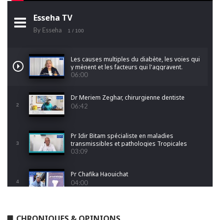
Esseha TV
By Esseha
1
/ 100
Les causes multiples du diabète, les voies qui
y mènent et les facteurs qui l'aggravent.
06:00
Dr Meriem Zeghar, chirurgienne dentiste
2
06:42
Pr Idir Bitam spécialiste en maladies
transmissibles et pathologies Tropicales
3
Emergentes
03:09
Pr Chafika Haouichat
4
04:00
Dr Leila Hamoudi
CHRONIQUES & OPINIONS
5