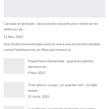
Dr Chadi El Hassan, directeur de Frater-Razes,
a tenu à féliciter les lauréats pour leur réussite
18
02:30
Caroube et grenade : deux extraits naturels pour renforcer les
défenses de…
Les signes annonciateurs d'un cancer de sein
et les conduites à tenir pour l’éviter
19
11 Nov, 2025
06:09
Une étude internationale ouvre la voie à une protection durable
Le Dr Amina Abdelouahab, sénologue, aborde
contre l’anthracnose, un fléau qui menace la…
la nécessité de comprendre la maladie du
20
cancer du sein
03:46
Polyarthrite rhumatoïde : quand les plantes
viennent en…
M Hamoumou: Huit brûlés nessissitant un
transfert vers l'étranger sont pris en charge
21
9 Nov, 2025
par la CNAS.
02:04
Trois arbres, un parc, un quartier vert : la règle
Mme Abdelli fait le point sur les défis pour une
simple…
bonne qualité de vie aux malades d'Alzheimer.
22
05:42
31 Août, 2025
La vaccination et le respect des gestes
Le jardinage, ce remède inattendu qui soigne