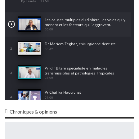
By Esseha
1
/ 50
Les causes multiples du diabète, les voies qui y
mènent et les facteurs qui l'aggravent.
06:00
Dr Meriem Zeghar, chirurgienne dentiste
2
06:42
Pr Idir Bitam spécialiste en maladies
transmissibles et pathologies Tropicales
3
Emergentes
03:09
Pr Chafika Haouichat
4
04:00
Chroniques & opinions
Dr Leila Hamoudi
5
04:26