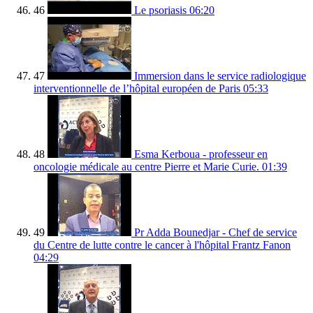
46
Le psoriasis
06:20
47
Immersion dans le service radiologique
interventionnelle de l’hôpital européen de Paris
05:33
48
Esma Kerboua - professeur en
oncologie médicale au centre Pierre et Marie Curie.
01:39
49
Pr Adda Bounedjar - Chef de service
du Centre de lutte contre le cancer à l'hôpital Frantz Fanon
04:29