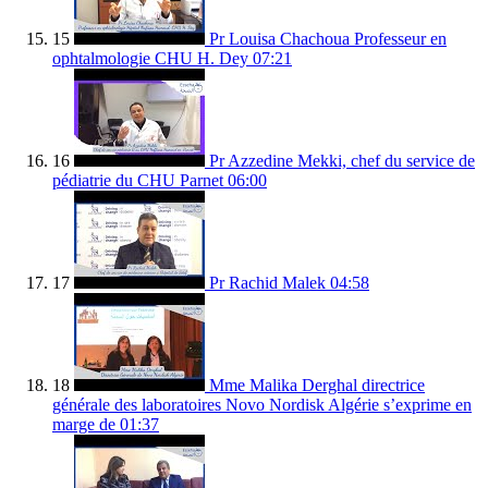
15
Pr Louisa Chachoua Professeur en
ophtalmologie CHU H. Dey
07:21
16
Pr Azzedine Mekki, chef du service de
pédiatrie du CHU Parnet
06:00
17
Pr Rachid Malek
04:58
18
Mme Malika Derghal directrice
générale des laboratoires Novo Nordisk Algérie s’exprime en
marge de
01:37