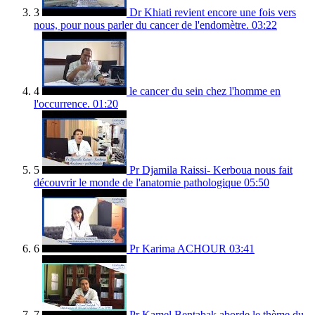
3
Dr Khiati revient encore une fois vers
nous, pour nous parler du cancer de l'endomètre.
03:22
4
le cancer du sein chez l'homme en
l'occurrence.
01:20
5
Pr Djamila Raissi- Kerboua nous fait
découvrir le monde de l'anatomie pathologique
05:50
6
Pr Karima ACHOUR
03:41
7
Pr Kamel Bentabak aborde le thème du