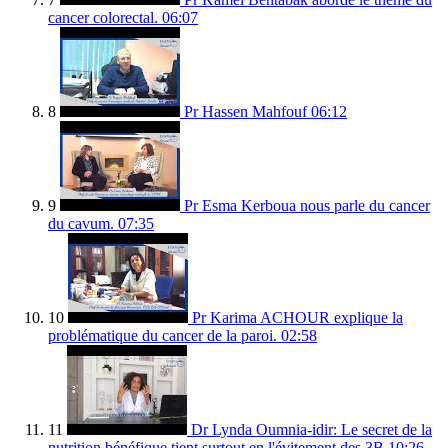
cancer colorectal.
06:07
8
Pr Hassen Mahfouf
06:12
9
Pr Esma Kerboua nous parle du cancer
du cavum.
07:35
10
Pr Karima ACHOUR explique la
problématique du cancer de la paroi.
02:58
11
Dr Lynda Oumnia-idir: Le secret de la
nutrition bénéfique tient surtout en l'évitement des 3B
10:26