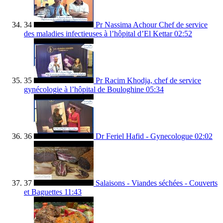
34
Pr Nassima Achour Chef de service
des maladies infectieuses à l’hôpital d’El Kettar
02:52
35
Pr Racim Khodja, chef de service
gynécologie à l’hôpital de Bouloghine
05:34
36
Dr Feriel Hafid - Gynecologue
02:02
37
Salaisons - Viandes séchées - Couverts
et Baguettes
11:43