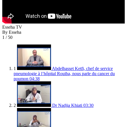
Esseha TV
By Esseha
1
/ 50
1
Abdelbasset Ketfi, chef de service
pneumologie à l’hôpital Rouiba, nous parle du cancer du
poumon
04:38
2
Dr Nadjia Khiati
03:30