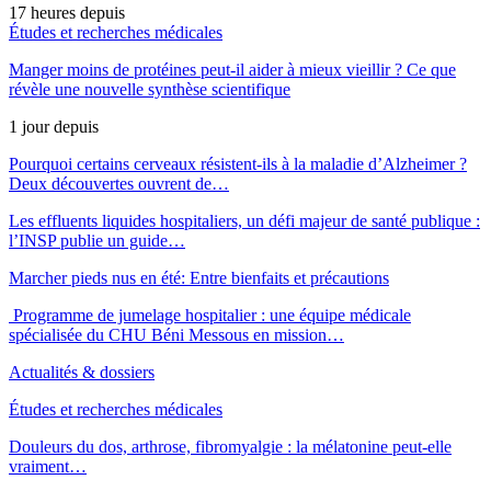
17 heures depuis
Études et recherches médicales
Manger moins de protéines peut-il aider à mieux vieillir ? Ce que
révèle une nouvelle synthèse scientifique
1 jour depuis
Pourquoi certains cerveaux résistent-ils à la maladie d’Alzheimer ?
Deux découvertes ouvrent de…
Les effluents liquides hospitaliers, un défi majeur de santé publique :
l’INSP publie un guide…
Marcher pieds nus en été: Entre bienfaits et précautions
Programme de jumelage hospitalier : une équipe médicale
spécialisée du CHU Béni Messous en mission…
Actualités & dossiers
Études et recherches médicales
Douleurs du dos, arthrose, fibromyalgie : la mélatonine peut-elle
vraiment…