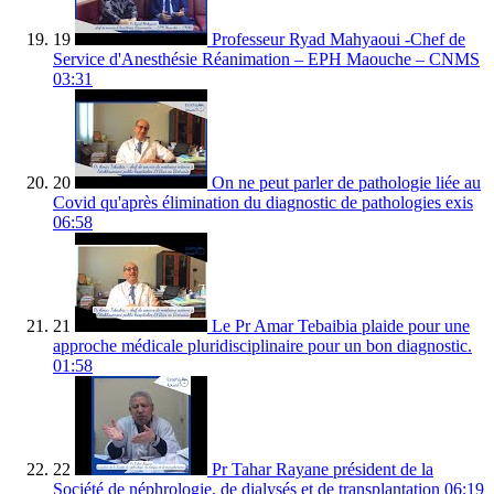
19
Professeur Ryad Mahyaoui -Chef de
Service d'Anesthésie Réanimation – EPH Maouche – CNMS
03:31
20
On ne peut parler de pathologie liée au
Covid qu'après élimination du diagnostic de pathologies exis
06:58
21
Le Pr Amar Tebaibia plaide pour une
approche médicale pluridisciplinaire pour un bon diagnostic.
01:58
22
Pr Tahar Rayane président de la
Société de néphrologie, de dialysés et de transplantation
06:19