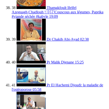
38
Thamakfoult Ifelfel
Azeguagh,Chadlouh ! 🇩🇿Couscous aux légumes, Paprika
#viande séchée #kabyle
19:09
39
Dr Chakib Abi-Ayad
02:38
40
Pr Malik Djenane
15:25
41
Pr El Hachemi Djoudi: la maladie de
l'ostéoporose
05:58