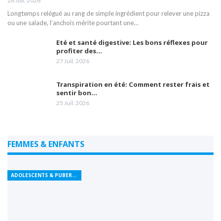
28 Juil, 2026
Longtemps relégué au rang de simple ingrédient pour relever une pizza
ou une salade, l’anchois mérite pourtant une…
Eté et santé digestive: Les bons réflexes pour
profiter des…
27 Juil, 2026
Transpiration en été: Comment rester frais et
sentir bon…
25 Juil, 2026
FEMMES & ENFANTS
ADOLESCENTS & PUBERTÉ