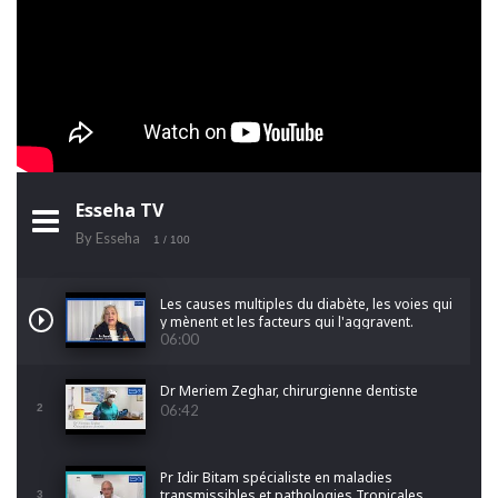
Esseha TV
By Esseha
1
/ 100
Les causes multiples du diabète, les voies qui
y mènent et les facteurs qui l'aggravent.
06:00
Dr Meriem Zeghar, chirurgienne dentiste
2
06:42
Pr Idir Bitam spécialiste en maladies
transmissibles et pathologies Tropicales
3