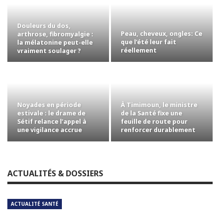
Douleurs du dos,
Peau, cheveux, ongles: Ce
arthrose, fibromyalgie :
que l’été leur fait
la mélatonine peut-elle
réellement
vraiment soulager ?
Noyades en période
À Timimoun, le ministre
estivale : le drame de
de la Santé fixe une
Sétif relance l’appel à
feuille de route pour
une vigilance accrue
renforcer durablement
l’offre de…
ACTUALITÉS & DOSSIERS
ACTUALITÉ SANTÉ