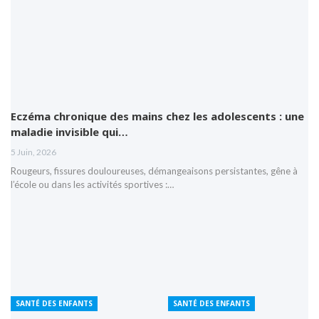
Eczéma chronique des mains chez les adolescents : une
maladie invisible qui…
5 Juin, 2026
Rougeurs, fissures douloureuses, démangeaisons persistantes, gêne à
l’école ou dans les activités sportives :…
SANTÉ DES ENFANTS
SANTÉ DES ENFANTS