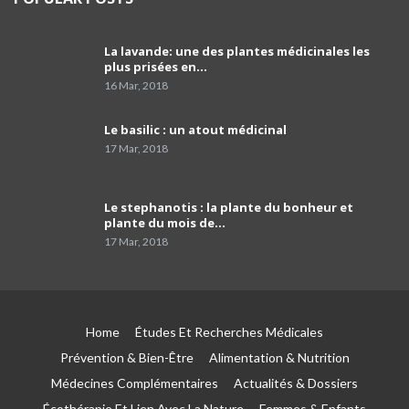
La lavande: une des plantes médicinales les
Pr Malik Djenane
plus prisées en…
40
15:25
16 Mar, 2018
Pr El Hachemi Djoudi: la maladie de
Le basilic : un atout médicinal
l'ostéoporose
41
17 Mar, 2018
05:58
التعريف الدقيق بمرض هشاشة العظام، أعراضه
Le stephanotis : la plante du bonheur et
وعوامل الاصابة به
42
plante du mois de…
14:35
17 Mar, 2018
Pr Manel El Rakawi - du service rhumatologie
de l’hôpital de Douera
43
05:41
Home
Études Et Recherches Médicales
La radiologie interventionnelle permet de
traiter certaines maladies sans passer par la
44
Prévention & Bien-Être
Alimentation & Nutrition
chirurgie.
09:56
Médecines Complémentaires
Actualités & Dossiers
Écothérapie Et Lien Avec La Nature
Femmes & Enfants