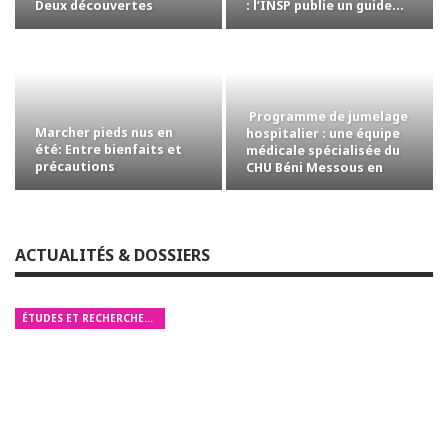
Deux découvertes
: l’INSP publie un guide…
ouvrent de…
Programme de jumelage
Marcher pieds nus en
hospitalier : une équipe
été: Entre bienfaits et
médicale spécialisée du
précautions
CHU Béni Messous en
mission…
ACTUALITÉS & DOSSIERS
ÉTUDES ET RECHERCHES MÉDICALES