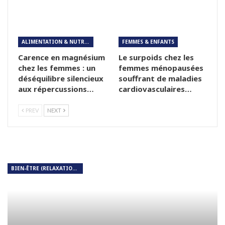
ALIMENTATION & NUTRITION
FEMMES & ENFANTS
Carence en magnésium
Le surpoids chez les
chez les femmes : un
femmes ménopausées
déséquilibre silencieux
souffrant de maladies
aux répercussions…
cardiovasculaires…
PREV
NEXT
BIEN-ÊTRE (RELAXATION, MÉDITATION, SOIN DU CORPS)