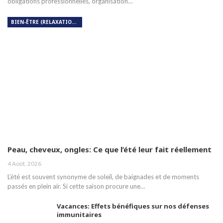
obligations professionnelles, organisation…
BIEN-ÊTRE (RELAXATION, MÉDITATION, SOIN DU CORPS)
Peau, cheveux, ongles: Ce que l’été leur fait réellement
4 Août, 2026
L’été est souvent synonyme de soleil, de baignades et de moments
passés en plein air. Si cette saison procure une…
Vacances: Effets bénéfiques sur nos défenses
immunitaires