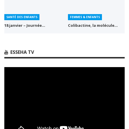
SANTÉ DES ENFANTS
FEMMES & ENFANTS
18 janvier – Journée…
Colibactine, la molécule…
ESSEHA TV