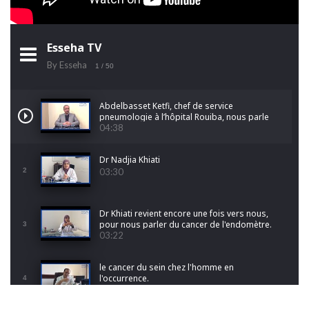
Esseha TV
By Esseha
1
/ 50
Abdelbasset Ketfi, chef de service
pneumologie à l’hôpital Rouiba, nous parle
du cancer du poumon
04:38
Dr Nadjia Khiati
2
03:30
Dr Khiati revient encore une fois vers nous,
pour nous parler du cancer de l'endomètre.
3
03:22
le cancer du sein chez l'homme en
l'occurrence.
4
01:20