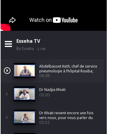
Esseha TV
By Esseha
1
/ 50
Abdelbasset Ketfi, chef de service
pneumologie à l’hôpital Rouiba,
nous parle du cancer du poumon
04:38
Dr Nadjia Khiati
2
03:30
Dr Khiati revient encore une fois
vers nous, pour nous parler du
3
cancer de l'endomètre.
03:22