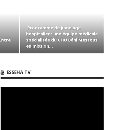
Programme de jumelage
hospitalier : une équipe médicale
Entre
spécialisée du CHU Béni Messous
en mission…
ESSEHA TV