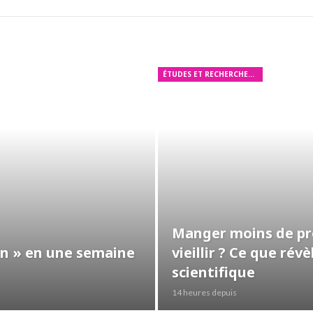
ÉTUDES ET RECHERCHES MÉDICALES
Manger moins de pro
ein » en une semaine
vieillir ? Ce que ré
scientifique
14 heures depuis