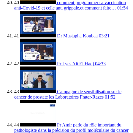
40
comment programmer sa vaccination
anti-Covid-19 et celle anti grippale,et comment faire…
01:54
41
Dr Mustapha Koubaa
03:21
42
Pr Lyes Ait El Hadj
04:33
43
Campagne de sensibilisation sur le
cancer de prostate les Laboratoires Frater-Razes
01:52
44
Pr Amir parle du rôle important du
pathologiste dans la précision du profil moléculaire du cancer