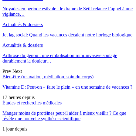
Noyades en période estivale : le drame de Sétif relance l’appel à une
vigilance…
Actualités & dossiers
Jet lag social: Quand les vacances décalent notre horloge biologique
Actualités & dossiers
Arthrose du genou : une embolisation mini-invasive soulage
durablement la douleur…
Prev
Next
Bien-être (relaxation, méditation, soin du corps)
Vitamine D: Peut-on « faire le plein » en une semaine de vacances ?
17 heures depuis
Études et recherches médicales
Manger moins de protéines peut-il aider à mieux vieillir ? Ce que
révèle une nouvelle synthèse scientifique
1 jour depuis