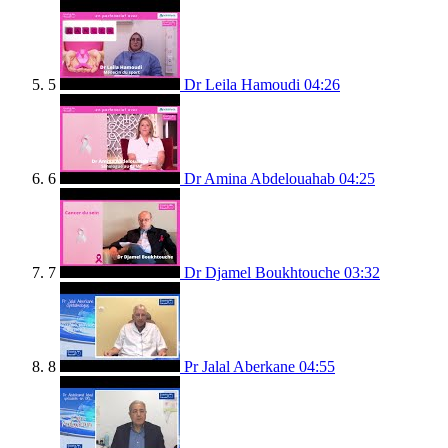
5
Dr Leila Hamoudi
04:26
6
Dr Amina Abdelouahab
04:25
7
Dr Djamel Boukhtouche
03:32
8
Pr Jalal Aberkane
04:55