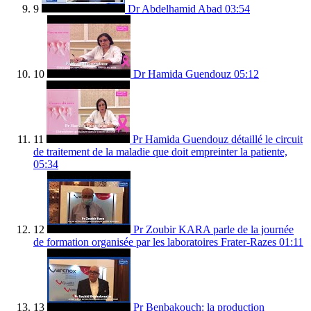
9
Dr Abdelhamid Abad
03:54
10
Dr Hamida Guendouz
05:12
11
Pr Hamida Guendouz détaillé le circuit
de traitement de la maladie que doit empreinter la patiente,
05:34
12
Pr Zoubir KARA parle de la journée
de formation organisée par les laboratoires Frater-Razes
01:11
13
Pr Benbakouch: la production