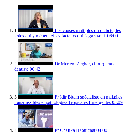
1
Les causes multiples du diabète, les
voies qui y mènent et les facteurs qui l'aggravent.
06:00
2
Dr Meriem Zeghar, chirurgienne
dentiste
06:42
3
Pr Idir Bitam spécialiste en maladies
transmissibles et pathologies Tropicales Emergentes
03:09
4
Pr Chafika Haouichat
04:00