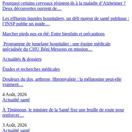
Pourquoi certains cerveaux résistent-ils à la maladie d’Alzheimer ?
Deux découvertes ouvrent de…
Les effluents liquides hospitaliers, un défi majeur de santé publique :
l’INSP publie un guide…
Marcher pieds nus en été: Entre bienfaits et précautions
Programme de jumelage hospitalier : une équipe médicale
spécialisée du CHU Béni Messous en mission…
Actualités & dossiers
Études et recherches médicales
Douleurs du dos, arthrose, fibromyalgie : la mélatonine peut-elle
vraiment…
4 Août, 2026
Actualité santé
À Timimoun, le ministre de la Santé fixe une feuille de route pour
renforcer…
3 Août, 2026
Actualité santé