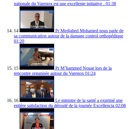
nationale du Varenox est une excellente initiative .
01:38
14
Pr Medjahed Mohamed nous parle de
sa communication autour de la damage control orthopédique
01:20
15
Pr M’hammed Nouar lors de la
rencontre organisée autour du Varenox
01:24
16
Le ministre de la santé a exprimé une
entière satisfaction du déroulé de la journée Excellencia
02:08