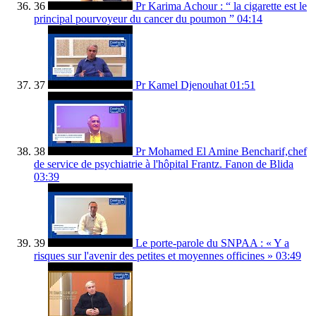
36
Pr Karima Achour : “ la cigarette est le
principal pourvoyeur du cancer du poumon ”
04:14
37
Pr Kamel Djenouhat
01:51
38
Pr Mohamed El Amine Bencharif,chef
de service de psychiatrie à l'hôpital Frantz. Fanon de Blida
03:39
39
Le porte-parole du SNPAA : « Y a
risques sur l'avenir des petites et moyennes officines »
03:49