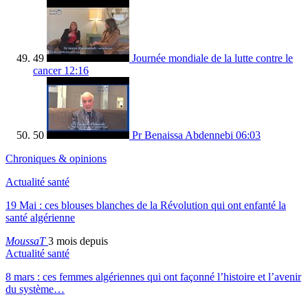
49
Journée mondiale de la lutte contre le
cancer
12:16
50
Pr Benaissa Abdennebi
06:03
Chroniques & opinions
Actualité santé
19 Mai : ces blouses blanches de la Révolution qui ont enfanté la
santé algérienne
MoussaT
3 mois depuis
Actualité santé
8 mars : ces femmes algériennes qui ont façonné l’histoire et l’avenir
du système…