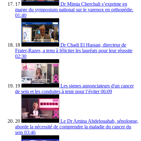
17
Dr Mimia Cherchali s’exprime en
marge du symposium national sur le varenox en orthopédie.
01:40
18
Dr Chadi El Hassan, directeur de
Frater-Razes, a tenu à féliciter les lauréats pour leur réussite
02:30
19
Les signes annonciateurs d'un cancer
de sein et les conduites à tenir pour l’éviter
06:09
20
Le Dr Amina Abdelouahab, sénologue,
aborde la nécessité de comprendre la maladie du cancer du
sein
03:46