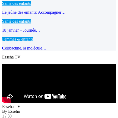
Santé des enfants
Le jeûne des enfants: Accompagner…
Santé des enfants
18 janvier – Journée…
Femmes & enfants
Colibactine, la molécule…
Esseha TV
Esseha TV
By Esseha
1
/ 50