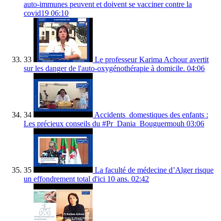
auto-immunes peuvent et doivent se vacciner contre la
covid19
06:10
33
Le professeur Karima Achour avertit
sur les danger de l'auto-oxygénothérapie à domicile.
04:06
34
Accidents_domestiques des enfants :
Les précieux conseils du #Pr_Dania_Bouguermouh
03:06
35
La faculté de médecine d’Alger risque
un effondrement total d'ici 10 ans.
02:42