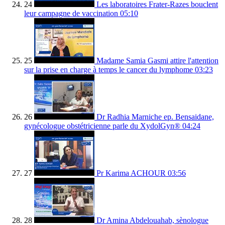
24
Les laboratoires Frater-Razes bouclent
leur campagne de vaccination
05:10
25
Madame Samia Gasmi attire l'attention
sur la prise en charge à temps le cancer du lymphome
03:23
26
Dr Radhia Marniche ep. Bensaidane,
gynécologue obstétricienne parle du XydolGyn®
04:24
27
Pr Karima ACHOUR
03:56
28
Dr Amina Abdelouahab, sènologue