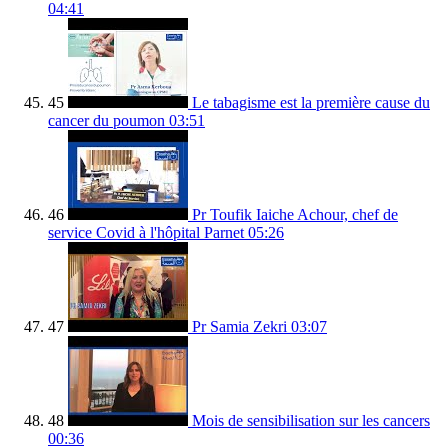
04:41
45
Le tabagisme est la première cause du
cancer du poumon
03:51
46
Pr Toufik Iaiche Achour, chef de
service Covid à l'hôpital Parnet
05:26
47
Pr Samia Zekri
03:07
48
Mois de sensibilisation sur les cancers
00:36