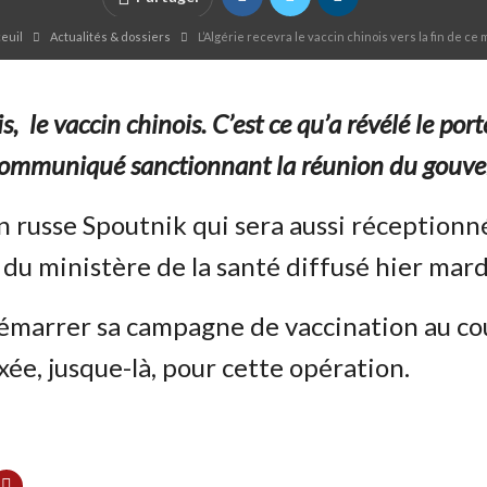
euil
Actualités & dossiers
L’Algérie recevra le vaccin chinois vers la fin de ce 
mois, le vaccin chinois. C’est ce qu’a révélé le
u communiqué sanctionnant la réunion du gouv
in russe Spoutnik qui sera aussi réceptionné
du ministère de la santé diffusé hier mard
émarrer sa campagne de vaccination au cour
ée, jusque-là, pour cette opération.