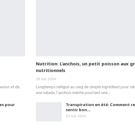
Nutrition: L’anchois, un petit poisson aux 
nutritionnels
28 Juil, 2026
exion et de
Longtemps relégué au rang de simple ingrédient pour rel
une salade, l’anchois mérite pourtant une…
xes pour
Transpiration en été: Comment res
sentir bon…
25 Juil, 2026