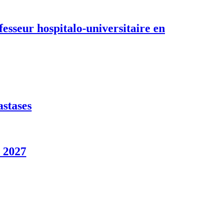
sseur hospitalo-universitaire en
astases
l 2027