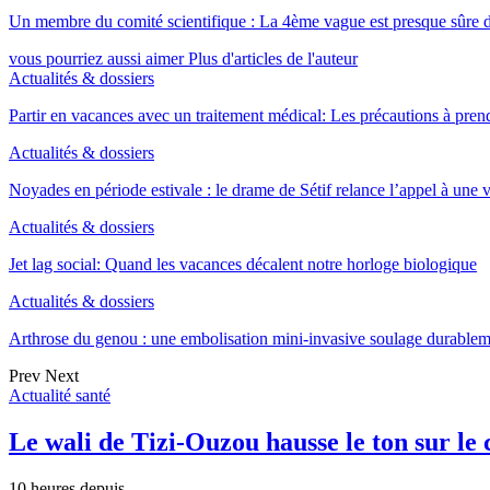
Un membre du comité scientifique : La 4ème vague est presque sûre 
vous pourriez aussi aimer
Plus d'articles de l'auteur
Actualités & dossiers
Partir en vacances avec un traitement médical: Les précautions à pren
Actualités & dossiers
Noyades en période estivale : le drame de Sétif relance l’appel à une
Actualités & dossiers
Jet lag social: Quand les vacances décalent notre horloge biologique
Actualités & dossiers
Arthrose du genou : une embolisation mini-invasive soulage durable
Prev
Next
Actualité santé
Le wali de Tizi-Ouzou hausse le ton sur le 
10 heures depuis