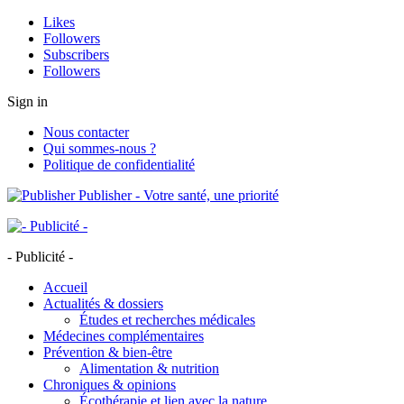
Likes
Followers
Subscribers
Followers
Sign in
Nous contacter
Qui sommes-nous ?
Politique de confidentialité
Publisher - Votre santé, une priorité
- Publicité -
Accueil
Actualités & dossiers
Études et recherches médicales
Médecines complémentaires
Prévention & bien-être
Alimentation & nutrition
Chroniques & opinions
Écothérapie et lien avec la nature