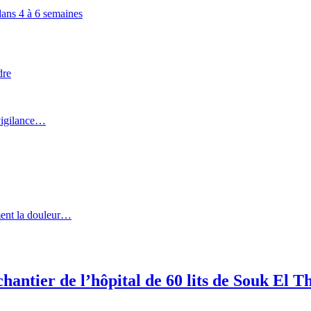
dans 4 à 6 semaines
dre
 vigilance…
ment la douleur…
chantier de l’hôpital de 60 lits de Souk El T