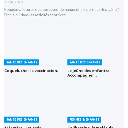
5 Juin, 2026
Rougeurs, fissures douloureuses, démangeaisons persistantes, gêne à
l’école ou dans les activités sportives :…
SANTÉ DES ENFANTS
SANTÉ DES ENFANTS
Coqueluche : la vaccination…
Le jeûne des enfants:
Accompagner…
SANTÉ DES ENFANTS
FEMMES & ENFANTS
18 janvier – Journée…
Colibactine, la molécule…