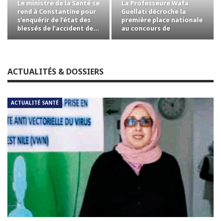
Le ministre de la Santé se
La Professeure Wafa
rend à Constantine pour
Guellati décroche la
s’enquérir de l’état des
première place nationale
blessés de l’accident de…
au concours de
professorat avec la…
ACTUALITÉS & DOSSIERS
ACTUALITÉ SANTÉ