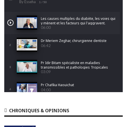
By Esseha
1
/ 50
Les causes multiples du diabète, les voies qui
y mènent et les facteurs qui l'aggravent.
06:00
Dr Meriem Zeghar, chirurgienne dentiste
2
06:42
Pr Idir Bitam spécialiste en maladies
transmissibles et pathologies Tropicales
3
Emergentes
03:09
Pr Chafika Haouichat
4
04:00
Dr Leila Hamoudi
CHRONIQUES & OPINIONS
5
04:26