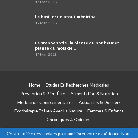
faire…
01:54
16 Mar, 2018
Dr Mustapha Koubaa
Le basilic : un atout médicinal
41
03:21
17 Mar, 2018
Pr Lyes Ait El Hadj
Le stephanotis : la plante du bonheur et
42
04:33
plante du mois de…
17 Mar, 2018
Campagne de sensibilisation sur le cancer de
prostate les Laboratoires Frater-Razes
43
01:52
Home
Études Et Recherches Médicales
Pr Amir parle du rôle important du
pathologiste dans la précision du profil
44
Prévention & Bien-Être
Alimentation & Nutrition
moléculaire du cancer
04:41
Médecines Complémentaires
Actualités & Dossiers
Écothérapie Et Lien Avec La Nature
Femmes & Enfants
Le tabagisme est la première cause du
cancer du poumon
45
Chroniques & Opinions
03:51
Ce site utilise des cookies pour améliorer votre expérience. Nous
Pr Toufik Iaiche Achour, chef de service Covid
© 2026 - Esseha. All Rights Reserved.