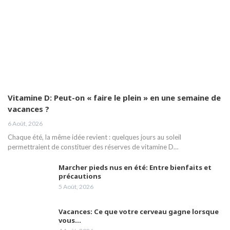
Vitamine D: Peut-on « faire le plein » en une semaine de
vacances ?
6 Août, 2026
Chaque été, la même idée revient : quelques jours au soleil
permettraient de constituer des réserves de vitamine D…
Marcher pieds nus en été: Entre bienfaits et
précautions
5 Août, 2026
Vacances: Ce que votre cerveau gagne lorsque
vous…