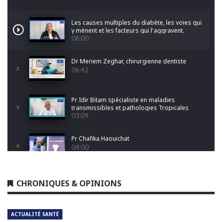
Les causes multiples du diabète, les voies qui
y mènent et les facteurs qui l'aggravent.
06:00
Dr Meriem Zeghar, chirurgienne dentiste
2
06:42
Pr Idir Bitam spécialiste en maladies
transmissibles et pathologies Tropicales
3
Emergentes
03:09
Pr Chafika Haouichat
4
04:00
Dr Leila Hamoudi
CHRONIQUES & OPINIONS
5
04:26
ACTUALITÉ SANTÉ
Dr Amina Abdelouahab