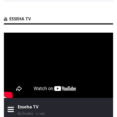
ESSEHA TV
Esseha TV
By Esseha
1
/ 100