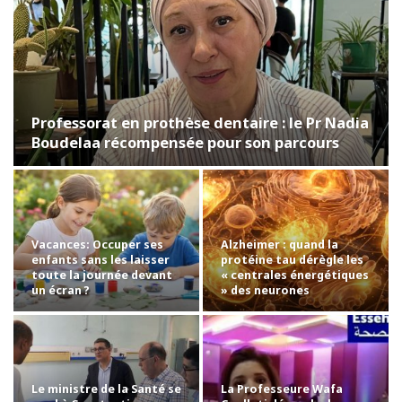
Professorat en prothèse dentaire : le Pr Nadia
Boudelaa récompensée pour son parcours
Vacances: Occuper ses
Alzheimer : quand la
enfants sans les laisser
protéine tau dérègle les
toute la journée devant
« centrales énergétiques
un écran ?
» des neurones
Le ministre de la Santé se
La Professeure Wafa