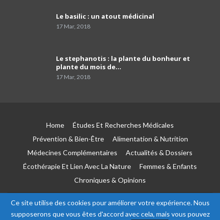
Dr Mustapha Koubaa
Le basilic : un atout médicinal
41
03:21
17 Mar, 2018
Pr Lyes Ait El Hadj
Le stephanotis : la plante du bonheur et
42
04:33
plante du mois de…
17 Mar, 2018
Campagne de sensibilisation sur le cancer de
prostate les Laboratoires Frater-Razes
43
01:52
Home
Études Et Recherches Médicales
Pr Amir parle du rôle important du
pathologiste dans la précision du profil
44
Prévention & Bien-Être
Alimentation & Nutrition
moléculaire du cancer
04:41
Médecines Complémentaires
Actualités & Dossiers
Écothérapie Et Lien Avec La Nature
Femmes & Enfants
Le tabagisme est la première cause du
cancer du poumon
45
Chroniques & Opinions
03:51
Ce site utilise des cookies pour améliorer votre expérience. Nous
Pr Toufik Iaiche Achour, chef de service Covid
© 2026 - Esseha. All Rights Reserved.
à l'hôpital Parnet
supposerons que vous êtes d'accord avec cela, mais vous pouvez
46