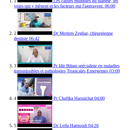
1
Les causes multiples du diabète, les
voies qui y mènent et les facteurs qui l'aggravent.
06:00
2
Dr Meriem Zeghar, chirurgienne
dentiste
06:42
3
Pr Idir Bitam spécialiste en maladies
transmissibles et pathologies Tropicales Emergentes
03:09
4
Pr Chafika Haouichat
04:00
5
Dr Leila Hamoudi
04:26