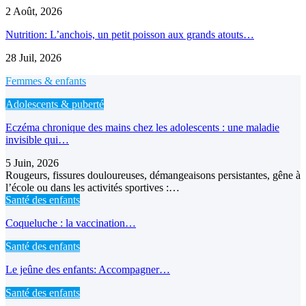
2 Août, 2026
Nutrition: L’anchois, un petit poisson aux grands atouts…
28 Juil, 2026
Femmes & enfants
Adolescents & puberté
Eczéma chronique des mains chez les adolescents : une maladie
invisible qui…
5 Juin, 2026
Rougeurs, fissures douloureuses, démangeaisons persistantes, gêne à
l’école ou dans les activités sportives :…
Santé des enfants
Coqueluche : la vaccination…
Santé des enfants
Le jeûne des enfants: Accompagner…
Santé des enfants