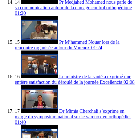
14
Pr Medjahed Mohamed nous parle de
sa communication autour de la damage control orthopédique
01:20
15
Pr M’hammed Nouar lors de la
rencontre organisée autour du Varenox
01:24
16
Le ministre de la santé a exprimé une
entière satisfaction du déroulé de la journée Excellencia
02:08
17
Dr Mimia Cherchali s’exprime en
marge du symposium national sur le varenox en orthopédie.
01:40