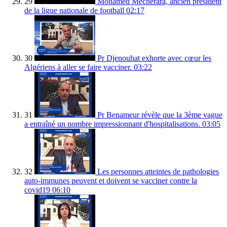
29
Mohamed Mecherara, ancien président
de la ligue nationale de football
02:17
30
Pr Djenouhat exhorte avec cœur les
Algériens à aller se faire vacciner.
03:22
31
Pr Benameur révèle que la 3ème vague
a entraîné un nombre impressionnant d'hospitalisations.
03:05
32
Les personnes atteintes de pathologies
auto-immunes peuvent et doivent se vacciner contre la
covid19
06:10