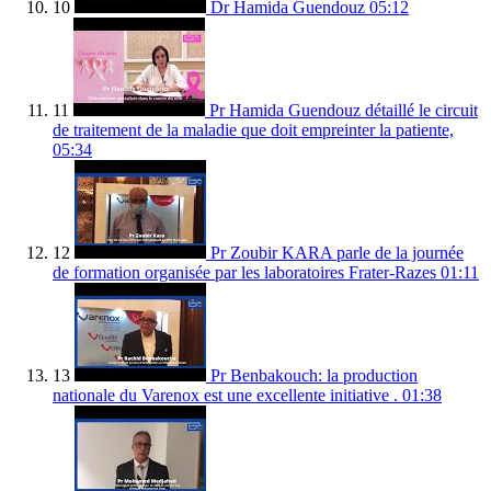
10
Dr Hamida Guendouz
05:12
11
Pr Hamida Guendouz détaillé le circuit
de traitement de la maladie que doit empreinter la patiente,
05:34
12
Pr Zoubir KARA parle de la journée
de formation organisée par les laboratoires Frater-Razes
01:11
13
Pr Benbakouch: la production
nationale du Varenox est une excellente initiative .
01:38