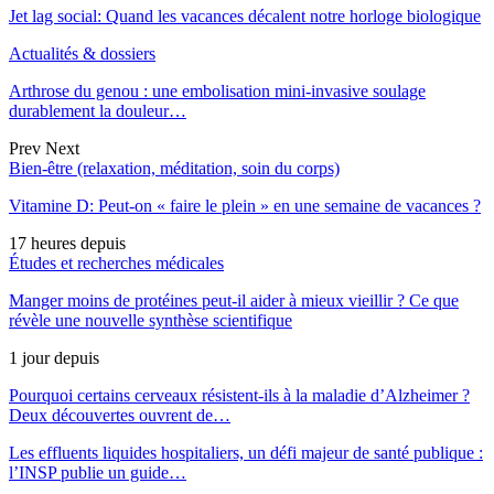
Jet lag social: Quand les vacances décalent notre horloge biologique
Actualités & dossiers
Arthrose du genou : une embolisation mini-invasive soulage
durablement la douleur…
Prev
Next
Bien-être (relaxation, méditation, soin du corps)
Vitamine D: Peut-on « faire le plein » en une semaine de vacances ?
17 heures depuis
Études et recherches médicales
Manger moins de protéines peut-il aider à mieux vieillir ? Ce que
révèle une nouvelle synthèse scientifique
1 jour depuis
Pourquoi certains cerveaux résistent-ils à la maladie d’Alzheimer ?
Deux découvertes ouvrent de…
Les effluents liquides hospitaliers, un défi majeur de santé publique :
l’INSP publie un guide…