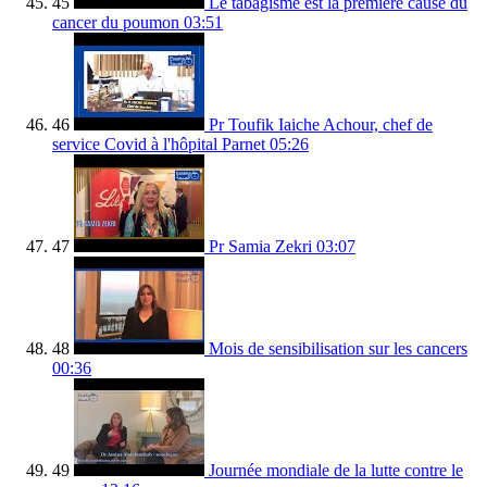
45
Le tabagisme est la première cause du
cancer du poumon
03:51
46
Pr Toufik Iaiche Achour, chef de
service Covid à l'hôpital Parnet
05:26
47
Pr Samia Zekri
03:07
48
Mois de sensibilisation sur les cancers
00:36
49
Journée mondiale de la lutte contre le