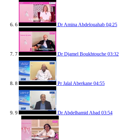
6
Dr Amina Abdelouahab
04:25
7
Dr Djamel Boukhtouche
03:32
8
Pr Jalal Aberkane
04:55
9
Dr Abdelhamid Abad
03:54