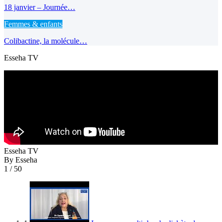
18 janvier – Journée…
Femmes & enfants
Colibactine, la molécule…
Esseha TV
Esseha TV
By Esseha
1
/ 50