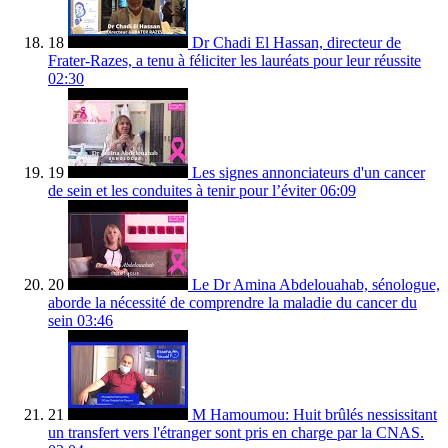
18
Dr Chadi El Hassan, directeur de
Frater-Razes, a tenu à féliciter les lauréats pour leur réussite
02:30
19
Les signes annonciateurs d'un cancer
de sein et les conduites à tenir pour l’éviter
06:09
20
Le Dr Amina Abdelouahab, sénologue,
aborde la nécessité de comprendre la maladie du cancer du
sein
03:46
21
M Hamoumou: Huit brûlés nessissitant
un transfert vers l'étranger sont pris en charge par la CNAS.