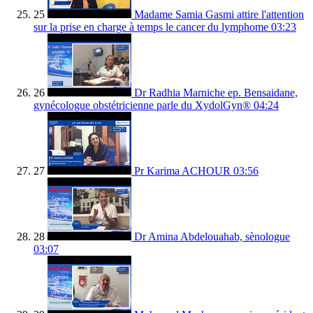
25
Madame Samia Gasmi attire l'attention
sur la prise en charge à temps le cancer du lymphome
03:23
26
Dr Radhia Marniche ep. Bensaidane,
gynécologue obstétricienne parle du XydolGyn®
04:24
27
Pr Karima ACHOUR
03:56
28
Dr Amina Abdelouahab, sènologue
03:07