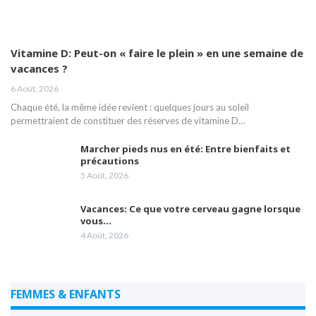
Vitamine D: Peut-on « faire le plein » en une semaine de
vacances ?
6 Août, 2026
Chaque été, la même idée revient : quelques jours au soleil
permettraient de constituer des réserves de vitamine D…
Marcher pieds nus en été: Entre bienfaits et
précautions
5 Août, 2026
Vacances: Ce que votre cerveau gagne lorsque
vous…
4 Août, 2026
FEMMES & ENFANTS