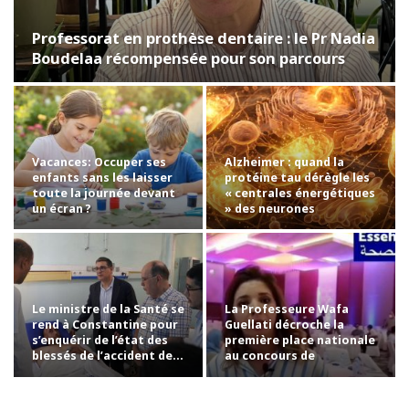
Professorat en prothèse dentaire : le Pr Nadia
Boudelaa récompensée pour son parcours
Vacances: Occuper ses
Alzheimer : quand la
enfants sans les laisser
protéine tau dérègle les
toute la journée devant
« centrales énergétiques
un écran ?
» des neurones
Le ministre de la Santé se
La Professeure Wafa
rend à Constantine pour
Guellati décroche la
s’enquérir de l’état des
première place nationale
blessés de l’accident de…
au concours de
professorat avec la…