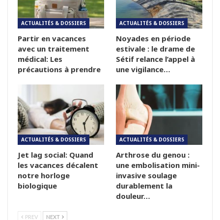
ACTUALITÉS & DOSSIERS
ACTUALITÉS & DOSSIERS
Partir en vacances
Noyades en période
avec un traitement
estivale : le drame de
médical: Les
Sétif relance l’appel à
précautions à prendre
une vigilance…
ACTUALITÉS & DOSSIERS
ACTUALITÉS & DOSSIERS
Jet lag social: Quand
Arthrose du genou :
les vacances décalent
une embolisation mini-
notre horloge
invasive soulage
biologique
durablement la
douleur…
PREV
NEXT