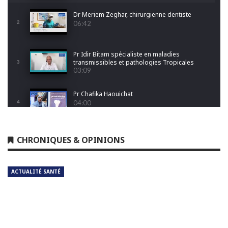
Dr Meriem Zeghar, chirurgienne dentiste
2
06:42
Pr Idir Bitam spécialiste en maladies
transmissibles et pathologies Tropicales
3
Emergentes
03:09
Pr Chafika Haouichat
4
04:00
Dr Leila Hamoudi
CHRONIQUES & OPINIONS
5
04:26
ACTUALITÉ SANTÉ
Dr Amina Abdelouahab
6
04:25
Dr Djamel Boukhtouche
7
03:32